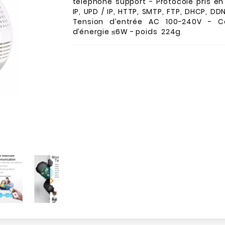
téléphone support - Protocole pris e
IP, UPD / IP, HTTP, SMTP, FTP, DHCP, DD
Tension d’entrée AC 100-240V - 
d’énergie ≤6W - poids 224g
