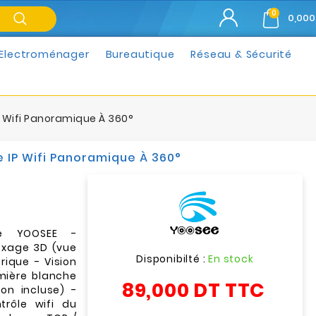
0
0,000
Electroménager
Bureautique
Réseau & Sécurité
 Wifi Panoramique À 360°
 IP Wifi Panoramique À 360°
le YOOSEE -
exage 3D (vue
Disponibilté :
En stock
ique - Vision
umière blanche
89,000 DT
TTC
on incluse) -
trôle wifi du