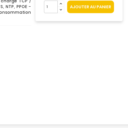
n charge TCP /
NS, NTP, PPOE -
AJOUTER AU PANIER
Consommation