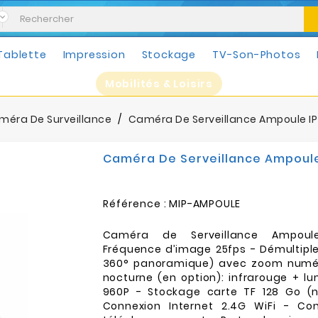
Tablette
Impression
Stockage
TV-Son-Photos
Mobilités & Loisirs
méra De Surveillance
Caméra De Serveillance Ampoule IP
Caméra De Serveillance Ampoule
Référence :
MIP-AMPOULE
Caméra de Serveillance Ampou
Fréquence d’image 25fps - Démultipl
360° panoramique) avec zoom numér
nocturne (en option): infrarouge + l
960P - Stockage carte TF 128 Go (n
Connexion Internet 2.4G WiFi - Con