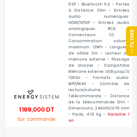
DSP - Bluetooth 5.0 - Portée
à Distance: 20m - Entrées
audio numériques:
HDMI/SPDIF - Entrées audio
analogiques: RCA -
R
Connecteurs CC -
Consommation volume
maximum: 12Wh - Longueur
F
I
L
T
R
E
de câble 2m - Lecteur de
mémoire externe - Passage
de dossier - Compatible
Mémoire externe: USB jusqu'à
128Go - Formats audio:
MP3/WAV - Contrôle de
lecture/volume -
Télécommande - Distance
de la télécommande 10m -
1 169,000 DT
Dimensions: 246x152x175 mm
Prix
- Poids: 4.15 Kg -
Garantie 1
Sur commande
an