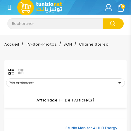
CATÉGORIE
0
Climatisation
Informatique
Accueil
TV-Son-Photos
SON
Chaîne Stéréo
Téléphonie
&
Tablette
Impression

Prix croissant
Stockage
Affichage 1-1 De 1 Article(s)
TV-
Son-
Photos
Studio Monitor 4 Hi-Fi Energy