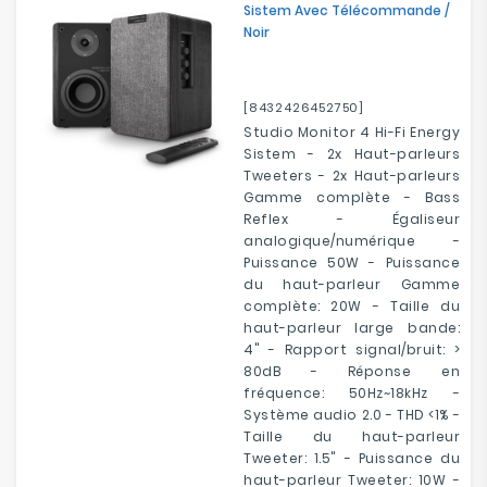
Sistem Avec Télécommande /
Electroménager
Noir
Bureautique
[8432426452750]
Réseau
Studio Monitor 4 Hi-Fi Energy
&
Sistem - 2x Haut-parleurs
Sécurité
Tweeters - 2x Haut-parleurs
Gamme complète - Bass
Reflex - Égaliseur
Mobilités
analogique/numérique -
&
Puissance 50W - Puissance
Loisirs
du haut-parleur Gamme
complète: 20W - Taille du
haut-parleur large bande:
4" - Rapport signal/bruit: >
80dB - Réponse en
fréquence: 50Hz~18kHz -
Système audio 2.0 - THD <1% -
Taille du haut-parleur
Tweeter: 1.5" - Puissance du
haut-parleur Tweeter: 10W -