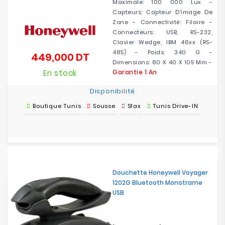
Maximale: 100 000 Lux -
Capteurs: Capteur D'image De
Zone - Connectivité: Filaire -
Connecteurs: USB, RS-232,
Clavier Wedge, IBM 46xx (RS-
485) - Poids: 340 G -
449,000 DT
Prix
Dimensions: 80 X 40 X 105 Mm -
En stock
Garantie 1 An
Disponibilité
Boutique Tunis
Sousse
Sfax
Tunis Drive-IN
Douchette Honeywell Voyager
1202G Bluetooth Monotrame
USB