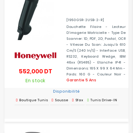
[1950GSR-2USB-2-R]
Douchette Filaire - Lecteur
D’imagerie Matricielle - Type De
Scanner: 1D, PDF, 2D, Postal, OCR
- Vitesse Du Scan: Jusqu'à 610
Cm/s (240 In/s) - Interface: USB,
RS232, Keyboard Wedge, IBM
46xx (RS485) - Etanche IP41 -
Dimensions: 165 X 99 X 64 Mm -
552,000 DT
Prix
Poids: 160 G - Couleur Noir -
En stock
Garantie 5 Ans
Disponibilité
Boutique Tunis
Sousse
Sfax
Tunis Drive-IN