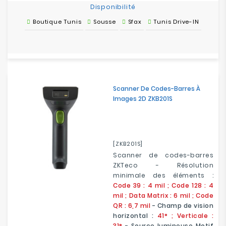
Disponibilité
Boutique Tunis
Sousse
Sfax
Tunis Drive-IN
Scanner De Codes-Barres À
Images 2D ZKB201S
[ZKB201S]
Scanner de codes-barres
ZKTeco - Résolution
minimale des éléments :
Code 39 : 4 mil ; Code 128 : 4
mil ; Data Matrix : 6 mil ; Code
QR : 6,7 mil
- Champ de vision
horizontal :
41° ; Verticale :
31°
- Source lumineuse Motif