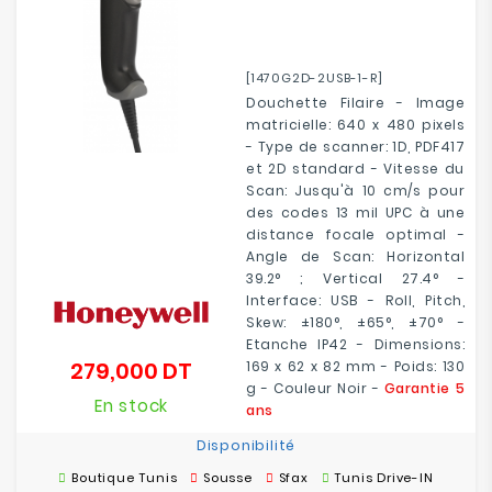
[1470G2D-2USB-1-R]
Douchette Filaire - Image
matricielle: 640 x 480 pixels
- Type de scanner: 1D, PDF417
et 2D standard - Vitesse du
Scan: Jusqu'à 10 cm/s pour
des codes 13 mil UPC à une
distance focale optimal -
Angle de Scan: Horizontal
39.2° ; Vertical 27.4° -
Interface: USB - Roll, Pitch,
Skew: ±180°, ±65°, ±70° -
Etanche IP42 - Dimensions:
279,000 DT
169 x 62 x 82 mm - Poids: 130
Prix
g - Couleur Noir -
Garantie 5
En stock
ans
Disponibilité
Boutique Tunis
Sousse
Sfax
Tunis Drive-IN