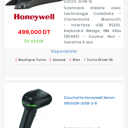
[1202G-2USB-5]
Scannaire linéaire avec
technologie CodeGate -
Connectivité Bluetooth
- Interface USB, RS232,
499,000 DT
Keyboard Wedge, IBM 46xx
Prix
(RS485) - Couleur Noir -
En stock
Garantie 5 ans
Disponibilité
Boutique Tunis
Sousse
Sfax
Tunis Drive-IN
Douchette Honeywell Xenon
1950GSR-2USB-2-R