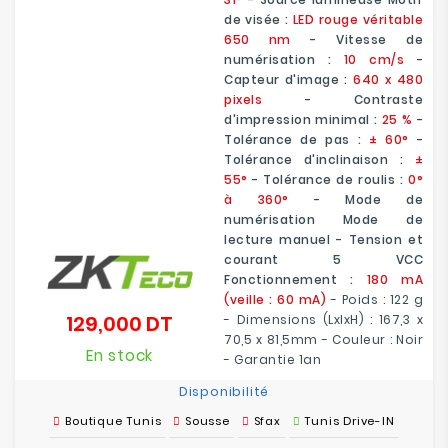
de visée :
LED rouge véritable
650 nm
- Vitesse de
numérisation :
10 cm/s
-
Capteur d'image :
640 x 480
pixels
- Contraste
d'impression minimal :
25 %
-
Tolérance de pas :
± 60°
-
Tolérance d'inclinaison :
±
55°
- Tolérance de roulis :
0°
à 360°
- Mode de
numérisation Mode de
lecture manuel - Tension et
courant 5 VCC
Fonctionnement :
180 mA
(veille : 60 mA)
- Poids : 122 g
129,000 DT
- Dimensions (LxlxH) : 167,3 x
Prix
70,5 x 81,5mm - Couleur : Noir
En stock
- Garantie 1an
Disponibilité
Boutique Tunis
Sousse
Sfax
Tunis Drive-IN