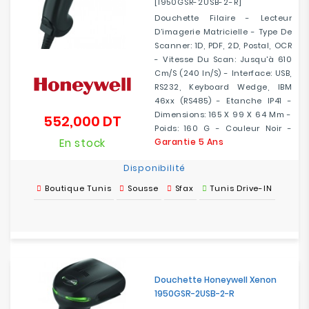
[1950GSR-2USB-2-R]
Douchette Filaire - Lecteur
D’imagerie Matricielle - Type De
Scanner: 1D, PDF, 2D, Postal, OCR
- Vitesse Du Scan: Jusqu'à 610
Cm/s (240 In/s) - Interface: USB,
RS232, Keyboard Wedge, IBM
46xx (RS485) - Etanche IP41 -
Dimensions: 165 X 99 X 64 Mm -
552,000 DT
Prix
Poids: 160 G - Couleur Noir -
En stock
Garantie 5 Ans
Disponibilité
Boutique Tunis
Sousse
Sfax
Tunis Drive-IN
Douchette Honeywell Xenon
1950GSR-2USB-2-R