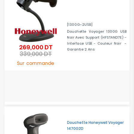
[1300G-2USB]
Douchette Voyager 1300G USB
Noir Avec Support (HFSTAND7E) -
Interface USB - Couleur Noir -
269,000 DT
Prix
Garantie 2 Ans
339,000 DT
de
Prix
base
Sur commande
Douchette Honeywell Voyager
1470G2D