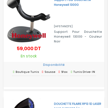
Honeywell 1300G
[HFSTAND7E]
Support Pour Douchette
Honeywell 1300G - Couleur
Noir
59,000 DT
Prix
En stock
Disponibilité
Boutique Tunis
Sousse
Sfax
Tunis Drive-IN
DOUCHETTE FILAIRE RP13 1D LASER