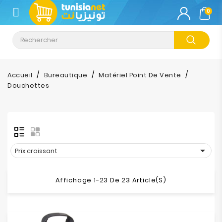
CATÉGORIE
0
Climatisation
Informatique
Accueil
Bureautique
Matériel Point De Vente
Douchettes
Téléphonie
&
Tablette
Impression

Prix croissant
Stockage
Affichage 1-23 De 23 Article(s)
TV-
Son-
Photos