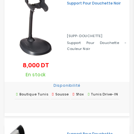
Support Pour Douchette Noir
Electroménager
Bureautique
[SUPP-DOUCHETTE]
Réseau
&
Support Pour Douchette -
Sécurité
Couleur Noir
8,000 DT
Mobilités
Prix
&
En stock
Loisirs
Disponibilité
Boutique Tunis
Sousse
Sfax
Tunis Drive-IN
Support Pour Douchette