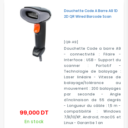
Douchette Code A Barre A9 1D
2D QR Wired Barcode Scan
[QR-A9]
Douchette Code a barre A9
- connectivité : Filaire -
Interface : USB - Support du
scanner : Portatif -
Technologie de balayage :
Laser linéaire - Vitesse de
balayage/tolérance au
mouvement : 200 balayages
par seconde - Angle
d’inclinaison de 55 degrés
- Longueur du câble : 1,5 m -
99,000 DT
compatibilité : Windows
Prix
7/8/10/XP, Android, macOS et
En stock
Linux - Garantie 1 an