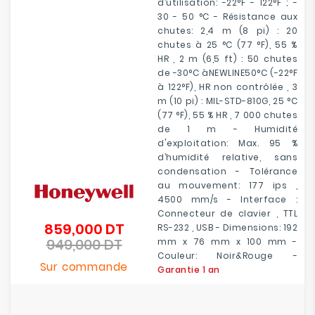
d’utilisation: -22°F - 122°F ; -
30 - 50 °C - Résistance aux
chutes: 2,4 m (8 pi) : 20
chutes à 25 °C (77 °F), 55 %
HR , 2 m (6,5 ft) : 50 chutes
de -30°C àNEWLINE50°C (-22°F
à 122°F), HR non contrôlée , 3
m (10 pi) : MIL-STD-810G, 25 °C
(77 °F), 55 % HR , 7 000 chutes
de 1 m - Humidité
d'exploitation: Max. 95 %
d’humidité relative, sans
condensation - Tolérance
au mouvement: 177 ips ,
4500 mm/s - Interface :
Connecteur de clavier , TTL
859,000 DT
Prix
RS-232 , USB - Dimensions: 192
949,000 DT
de
mm x 76 mm x 100 mm -
Prix
base
Couleur: Noir&Rouge -
Sur commande
Garantie 1 an