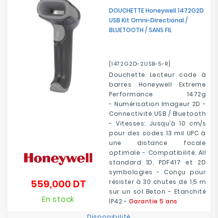
DOUCHETTE Honeywell 1472G2D
USB Kit Omni-Directional /
BLUETOOTH / SANS FIL
[1472G2D-2USB-5-R]
Douchette Lecteur code à
barres Honeywell Extreme
Performance 1472g
- Numérisation Imageur 2D -
Connectivité USB / Bluetooth
- Vitesses: Jusqu’à 10 cm/s
pour des codes 13 mil UPC à
une distance focale
optimale - Compatibilité: All
standard 1D, PDF417 et 2D
symbologies - Conçu pour
559,000 DT
résister à 30 chutes de 1,5 m
Prix
sur un sol Beton - Etanchité
En stock
IP42 -
Garantie 5 ans
Disponibilité