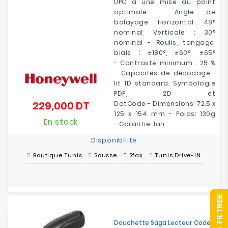
UPC à une mise au point
optimale - Angle de
balayage : Horizontal : 48°
nominal, Verticale : 30°
nominal - Roulis, tangage,
biais : ±180°, ±60°, ±65°
- Contraste minimum : 25 %
- Capacités de décodage :
lit 1D standard, Symbologie
PDF, 2D et
229,000 DT
DotCode - Dimensions: 72.5 x
Prix
125 x 154 mm - Poids: 130g
En stock
- Garantie: 1an
Disponibilité
Boutique Tunis
Sousse
Sfax
Tunis Drive-IN
R
Douchette Saga Lecteur Code
F
I
L
T
R
E