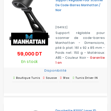
Support Réglable Pour Scanner
De Code-Barres Manhattan /
Noir
[154192]
Support réglable pour
scanner de code-barres
Manhattan - Dimensions,
plié à plat: 161 x 92 x 85 mm -
59,000 DT
Poids net: 150 g - Matériaux:
Prix
ABS - Couleur Noir -
Garantie
En stock
1 an
Disponibilité
Boutique Tunis
Sousse
Sfax
Tunis Drive-IN
Douchette 8200C Laser 1D