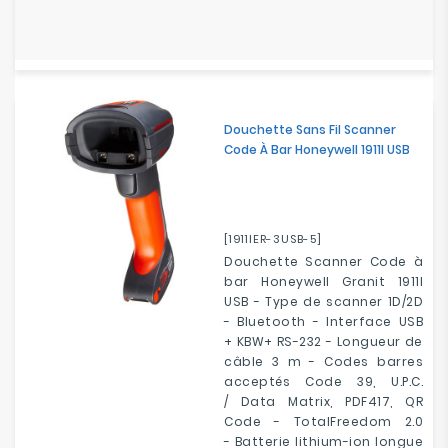
Douchette Sans Fil Scanner
Code À Bar Honeywell 1911I USB
[1911IER-3USB-5]
Douchette Scanner Code à
bar Honeywell Granit 1911I
USB - Type de scanner 1D/2D
- Bluetooth - Interface USB
+ KBW+ RS-232 - Longueur de
câble 3 m - Codes barres
acceptés Code 39, U.P.C.
/ Data Matrix, PDF417, QR
Code - TotalFreedom 2.0
- Batterie lithium-ion longue