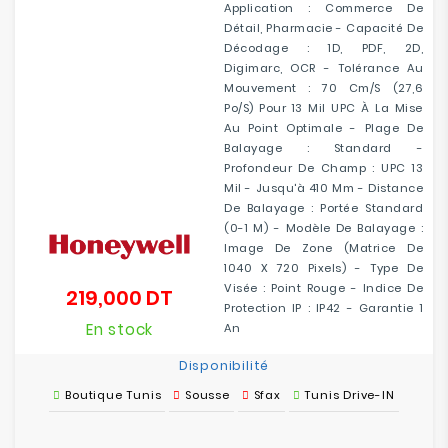
Application : Commerce De
Détail, Pharmacie - Capacité De
Décodage : 1D, PDF, 2D,
Digimarc, OCR - Tolérance Au
Mouvement : 70 Cm/s (27,6
Po/s) Pour 13 Mil UPC À La Mise
Au Point Optimale - Plage De
Balayage : Standard -
Profondeur De Champ : UPC 13
Mil - Jusqu'à 410 Mm - Distance
De Balayage : Portée Standard
(0-1 M) - Modèle De Balayage :
Image De Zone (matrice De
1040 X 720 Pixels) - Type De
Visée : Point Rouge - Indice De
219,000 DT
Prix
Protection IP : IP42 - Garantie 1
En stock
An
Disponibilité
Boutique Tunis
Sousse
Sfax
Tunis Drive-IN