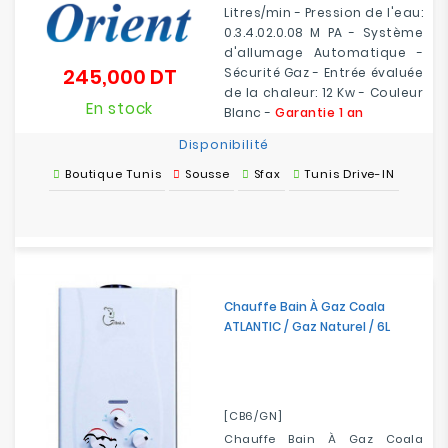
Litres/min - Pression de l'eau:
0.3.4.02.0.08 M PA - Système
d'allumage Automatique -
245,000 DT
Sécurité Gaz - Entrée évaluée
Prix
de la chaleur: 12 Kw - Couleur
En stock
Blanc -
Garantie 1 an
Disponibilité
Boutique Tunis
Sousse
Sfax
Tunis Drive-IN
Chauffe Bain À Gaz Coala
ATLANTIC / Gaz Naturel / 6L
[CB6/GN]
Chauffe Bain À Gaz Coala