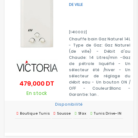
DE VILLE
[1410002]
Chauffe bain Gaz Naturel 14L
- Type de Gaz: Gaz Naturel
(de ville) - Débit d'au
Chaude: 14 Litres/min -Gaz
de pétrole liquéfié - Un
sélecteur été /hiver - Un
sélecteur de réglage du
479,000 DT
débit eau - Un bouton ON /
Prix
OFF - Couleur:Blanc -
En stock
Garantie: 1an .
Disponibilité
Boutique Tunis
Sousse
Sfax
Tunis Drive-IN