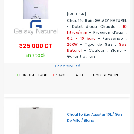
[10L-1-GN]
Chauffe Bain GALAXY NATUREL
-
Débit d'eau Chaude :
10
Litres/min
- Pression d’eau :
0.2 – 10 bars
- Puissance :
325,000 DT
20KW
- Type de Gaz :
Gaz
Prix
Naturel
- Couleur : Blanc -
En stock
Garantie : 1an
Disponibilité
Boutique Tunis
Sousse
Sfax
Tunis Drive-IN
Chauffe Eau Auxstar 10L / Gaz
De Ville / Blanc