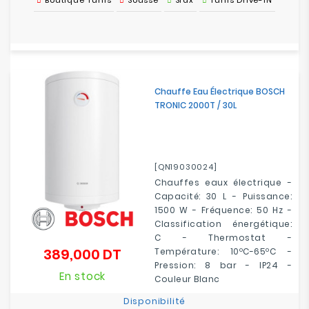
Boutique Tunis
Sousse
Sfax
Tunis Drive-IN
Chauffe Eau Électrique BOSCH
TRONIC 2000T / 30L
[QN19030024]
Chauffes eaux électrique -
Capacité: 30 L - Puissance:
1500 W - Fréquence: 50 Hz -
Classification énergétique:
C - Thermostat -
389,000 DT
Température: 10ºC-65ºC -
Prix
Pression: 8 bar - IP24 -
En stock
Couleur Blanc
Disponibilité