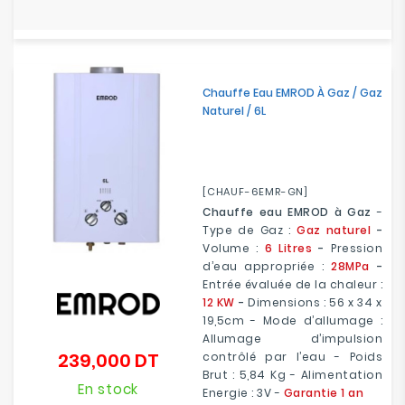
Chauffe Eau EMROD À Gaz / Gaz
Naturel / 6L
[CHAUF-6EMR-GN]
Chauffe eau EMROD à Gaz
-
Type de Gaz :
Gaz naturel
-
Volume :
6 Litres
-
Pression
d’eau appropriée :
28MPa
-
Entrée évaluée de la chaleur :
12 KW
-
Dimensions : 56 x 34 x
19,5cm - Mode d’allumage :
Allumage d’impulsion
239,000 DT
contrôlé par l’eau - Poids
Prix
Brut : 5,84 Kg - Alimentation
En stock
Energie : 3V -
Garantie 1 an