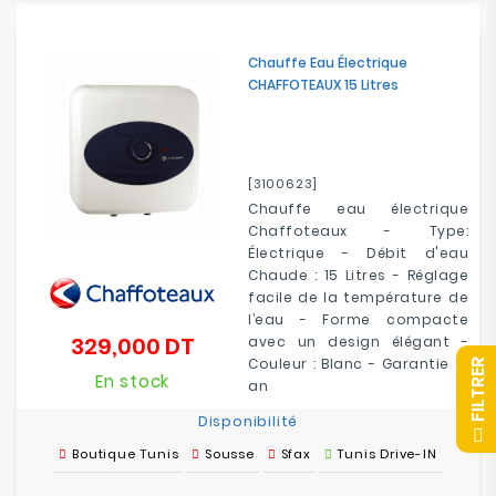
Chauffe Eau Électrique
CHAFFOTEAUX 15 Litres
[3100623]
Chauffe eau électrique
Chaffoteaux - Type:
Électrique - Débit d'eau
Chaude : 15 Litres - Réglage
facile de la température de
l’eau - Forme compacte
329,000 DT
avec un design élégant -
Prix
Couleur : Blanc - Garantie : 1
R
En stock
an
Disponibilité
F
I
L
T
R
E
Boutique Tunis
Sousse
Sfax
Tunis Drive-IN