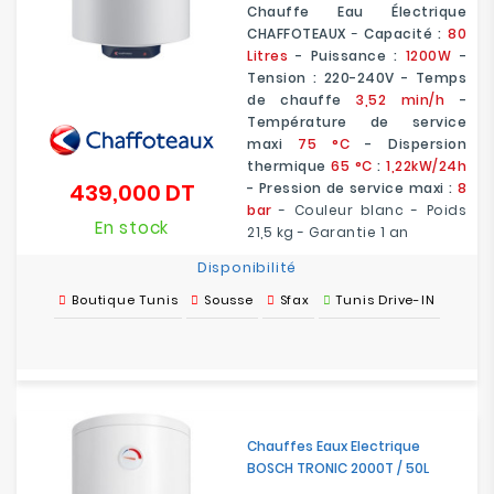
Chauffe Eau Électrique
CHAFFOTEAUX
-
Capacité :
80
Litres
- Puissance :
1200W
-
Tension : 220-240V - Temps
de chauffe
3,52 min/h
-
Température de service
maxi
75 °C
- Dispersion
thermique
65 °C
:
1,22kW/24h
439,000 DT
- Pression de service maxi :
8
Prix
bar
- Couleur blanc - Poids
En stock
21,5 kg - Garantie 1 an
Disponibilité
Boutique Tunis
Sousse
Sfax
Tunis Drive-IN
Chauffes Eaux Electrique
BOSCH TRONIC 2000T / 50L