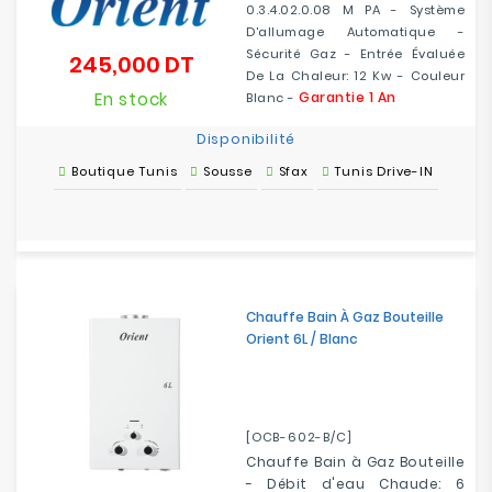
0.3.4.02.0.08 M PA - Système
D'allumage Automatique -
Sécurité Gaz - Entrée Évaluée
245,000 DT
Prix
De La Chaleur: 12 Kw - Couleur
En stock
Garantie 1 An
Blanc -
Disponibilité
Boutique Tunis
Sousse
Sfax
Tunis Drive-IN
Chauffe Bain À Gaz Bouteille
Orient 6L / Blanc
[OCB-602-B/C]
Chauffe Bain à Gaz Bouteille
- Débit d'eau Chaude: 6