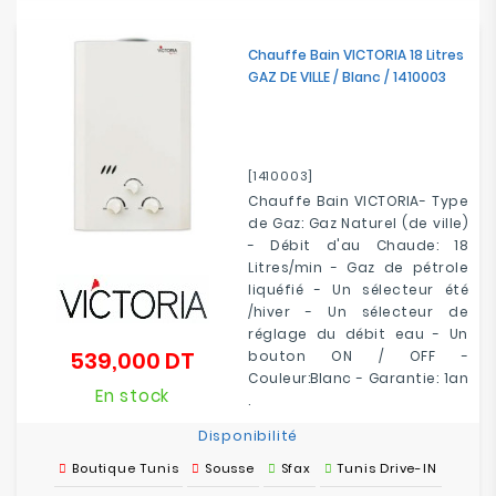
Chauffe Bain VICTORIA 18 Litres
GAZ DE VILLE / Blanc / 1410003
[1410003]
Chauffe Bain VICTORIA- Type
de Gaz: Gaz Naturel (de ville)
- Débit d'au Chaude: 18
Litres/min - Gaz de pétrole
liquéfié - Un sélecteur été
/hiver - Un sélecteur de
réglage du débit eau - Un
539,000 DT
bouton ON / OFF -
Prix
Couleur:Blanc - Garantie: 1an
En stock
.
Disponibilité
Boutique Tunis
Sousse
Sfax
Tunis Drive-IN