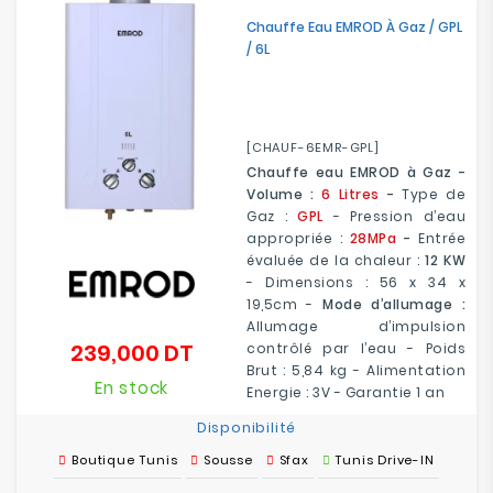
Electroménager
Chauffe Eau EMROD À Gaz / GPL
/ 6L
Bureautique
Réseau
[CHAUF-6EMR-GPL]
&
Chauffe eau EMROD à Gaz -
Sécurité
Volume :
6 Litres
-
Type de
Gaz :
GPL
- Pression d’eau
Mobilités
appropriée :
28MPa
-
Entrée
&
évaluée de la chaleur :
12 KW
Loisirs
- Dimensions : 56 x 34 x
19,5cm -
Mode d’allumage :
Allumage d’impulsion
239,000 DT
contrôlé par l’eau - Poids
Prix
Brut : 5,84 kg - Alimentation
En stock
Energie : 3V - Garantie 1 an
Disponibilité
Boutique Tunis
Sousse
Sfax
Tunis Drive-IN