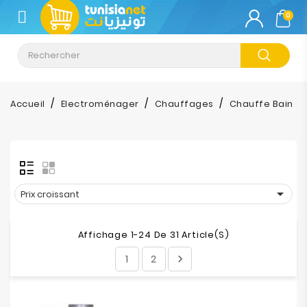
CATÉGORIE
0
Climatisation
Informatique
Accueil
Electroménager
Chauffages
Chauffe Bain
Téléphonie
&
Tablette
Impression

Prix croissant
Stockage
Affichage 1-24 De 31 Article(s)
1
2

TV-
Son-
Photos