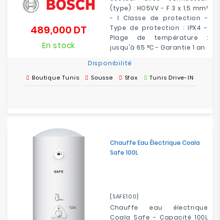
(type) : HO5VV - F 3 x 1,5 mm²
- I Classe de protection -
489,000 DT
Type de protection : IPX4 -
Prix
Plage de température :
En stock
jusqu'à 65 °C - Garantie 1 an
Disponibilité
Boutique Tunis
Sousse
Sfax
Tunis Drive-IN
Chauffe Eau Électrique Coala
Safe 100L
[SAFE100]
Chauffe eau électrique
Coala Safe - Capacité 100L