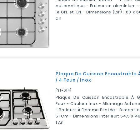
automatique - Bruleur en aluminium -
le GPL et GN - Dimensions (LxP) : 60 x 
an
Plaque De Cuisson Encastrable 
/ 4 Feux / Inox
[ST-614]
Plaque De Cuisson Encastrable À 
Feux - Couleur Inox - Allumage Autom
- Bruleurs À Flamme Pilotée - Dimension
51 Cm - Dimensions Intérieur: 54.5 X 4
1 An