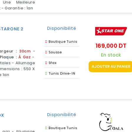
 Une Meilleure
- Garantie : 1an
Disponibilité
STARONE 2
Boutique Tunis
169,000 DT
Pr
argeur :
30cm
-
Sousse
En stock
Plaque :
À Gaz
-
ales - Allumage
Sfax
AJOUTER AU PANIER
imensions : 550 X
Tunis Drive-IN
e 1an
Disponibilité
OX
Boutique Tunis
e gaz - Allumage