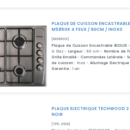
PLAQUE DE CUISSON ENCASTRABLE
M5850X 4 FEUX / 60CM / INOX0
[M5850X]
Plaque de Cuisson Encastrable BIOLUX
à Gaz -
Largeur :
60 cm -
Nombre de Fo
Grille Emaillé
-
Commandes Latérale
-
S
de cuisson :
Inox -
Allumage Electrique
Garantie :
1 an
PLAQUE ELECTRIQUE TECHWOOD 2 F
NOIR
[TPE-2516]