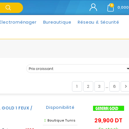
0
0,000
Electroménager
Bureautique
Réseau & Sécurité
Prix croissant
Trier par :
1
2
3
6

…
Disponibilité
 GOLD 1 FEUX /
29,900 DT
Pri
Boutique Tunis