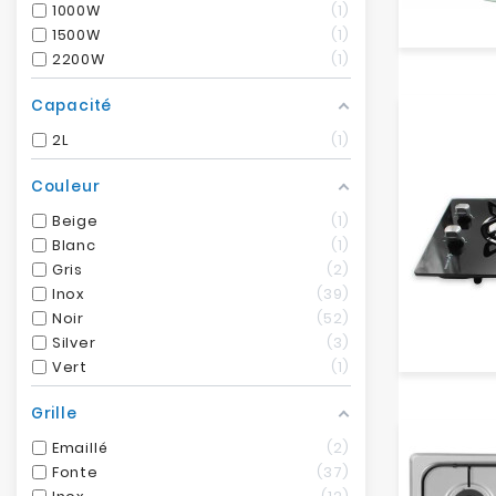
1000W
1
1500W
1
2200W
1
Capacité
2L
1
Couleur
Beige
1
Blanc
1
Gris
2
Inox
39
Noir
52
Silver
3
Vert
1
Grille
Emaillé
2
Fonte
37