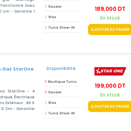
 Fonctionne avec
Sousse
189,000 DT
Pr
60 cm - Garantie 1
Sfax
En stock
Tunis Drive-IN
AJOUTER AU PANIER
Disponibilité
À Gaz StarOne
Boutique Tunis
199,000 DT
Pr
Gaz StarOne - 4
Sousse
En stock
atique Électrique
s Extérieur : 60 X
Sfax
AJOUTER AU PANIER
6.5 Cm - Garantie
Tunis Drive-IN