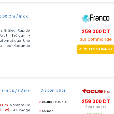
 60 Cm / Inox
259,000 DT
Pr
z: Brûleur Rapide
etit Brûleur -
Sur commande
Automatique Une
r Inox - Garantie
AJOUTER AU PANIER
Disponibilité
/ INOX / F.812X
259,000 DT
Pr
Boutique Tunis
0 Cm
Nombre De
d
Pri
329,000 DT
000 W)
-
Allumage
b
Sousse