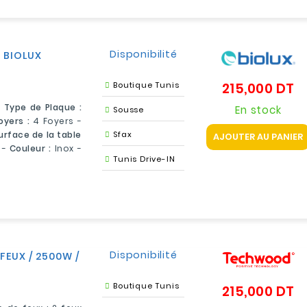
Disponibilité
 BIOLUX
215,000 DT
Boutique Tunis
Pr
-
Type de Plaque :
En stock
Sousse
yers :
4 Foyers -
urface de la table
Sfax
AJOUTER AU PANIER
-
Couleur :
Inox -
Tunis Drive-IN
Disponibilité
EUX / 2500W /
Boutique Tunis
215,000 DT
Pr