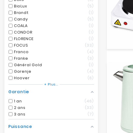
BioLux
5
Brandt
1
Candy
5
COALA
1
CONDOR
1
FLORENCE
1
FOCUS
33
Franco
4
Franke
3
Général Gold
1
Gorenje
4
Hoover
6
+ Plus...
Garantie
1 an
46
2 ans
33
3 ans
7
Puissance