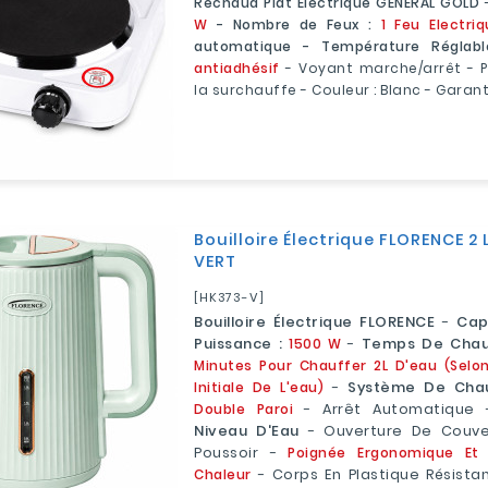
Réchaud Plat Electrique GENERAL GOLD
W
- Nombre de Feux :
1 Feu Electriq
automatique - Température Réglab
antiadhésif
- Voyant marche/arrêt - 
la surchauffe - Couleur : Blanc - Garant
Bouilloire Électrique FLORENCE 2 L
VERT
[HK373-V]
Bouilloire Électrique FLORENCE
-
Cap
Puissance :
1500 W
-
Temps De Chau
Minutes Pour Chauffer 2L D'eau (selo
Initiale De L'eau)
-
Système De Cha
Double Paroi
- Arrêt Automatique
Niveau D'Eau
- Ouverture De Couve
Poussoir -
Poignée Ergonomique Et 
Chaleur
- Corps En Plastique Résistan