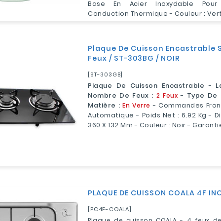
Base En Acier Inoxydable Pour
Conduction Thermique - Couleur : Vert 
Plaque De Cuisson Encastrable 
Feux / ST-303BG / NOIR
[ST-303GB]
Plaque De Cuisson Encastrable
-
L
Nombre De Feux :
2 Feux
-
Type De 
Matière :
En
Verre
- Commandes Front
Automatique - Poids Net : 6.92 Kg - D
360 X 132 Mm - Couleur : Noir - Garanti
PLAQUE DE CUISSON COALA 4F IN
[PC4F-COALA]
Plaque de cuisson COALA - 4 feux d