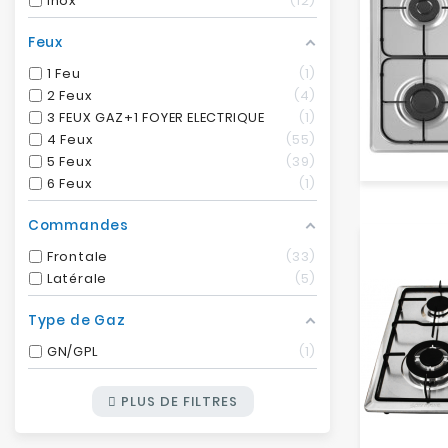
Inox
12
Feux
1 Feu
1
2 Feux
4
3 FEUX GAZ+1 FOYER ELECTRIQUE
1
4 Feux
55
5 Feux
39
6 Feux
1
Commandes
Frontale
33
Latérale
5
Type de Gaz
GN/GPL
1
PLUS DE FILTRES