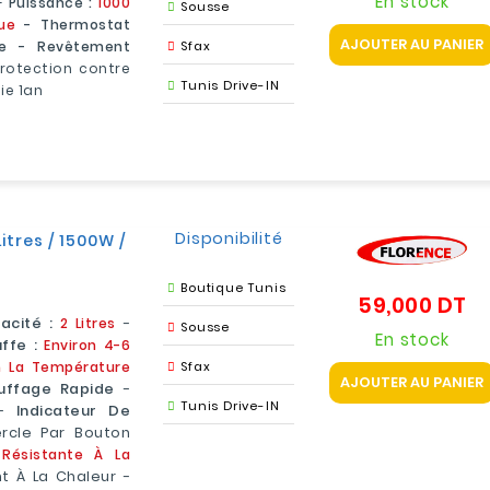
En stock
-
Puissance :
1000
Sousse
ue
- Thermostat
AJOUTER AU PANIER
le - Revêtement
Sfax
Protection contre
Tunis Drive-IN
ie 1an
Disponibilité
itres / 1500W /
Boutique Tunis
59,000 DT
Pr
acité :
2 Litres
-
Sousse
En stock
ffe :
Environ 4-6
n La Température
Sfax
AJOUTER AU PANIER
uffage Rapide
-
Tunis Drive-IN
 -
Indicateur De
rcle Par Bouton
Résistante À La
t À La Chaleur -