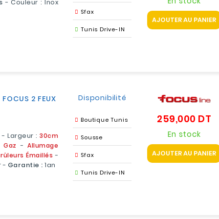
En stock
s
- Couleur : Inox
Sfax
AJOUTER AU PANIER
Tunis Drive-IN
Disponibilité
 FOCUS 2 FEUX
259,000 DT
Pr
Boutique Tunis
En stock
e
- Largeur :
30cm
Sousse
À Gaz
-
Allumage
AJOUTER AU PANIER
rûleurs Émaillés
-
Sfax
r -
Garantie :
1an
Tunis Drive-IN