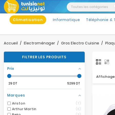
Climatisation
Informatique
Téléphonie & 
Accueil
Electroménager
Gros Electro Cuisine
Plaq
FILTRER LES PRODUITS
Prix
Affichage 
29
DT
5299
DT
Marques
Ariston
7
Arthur Martin
6
Beko
3