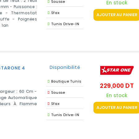
de feux : 2 feux
Sousse
En stock
 mm - Puissance :
fe - Thermostat
Sfax
AJOUTER AU PANIER
uffe - Poignées
Tunis Drive-IN
e 1an
Disponibilité
 STARONE 4
Boutique Tunis
229,000 DT
Pr
argeur : 60 Cm -
Sousse
En stock
mage Automatique
uleurs À Flamme
Sfax
AJOUTER AU PANIER
Tunis Drive-IN