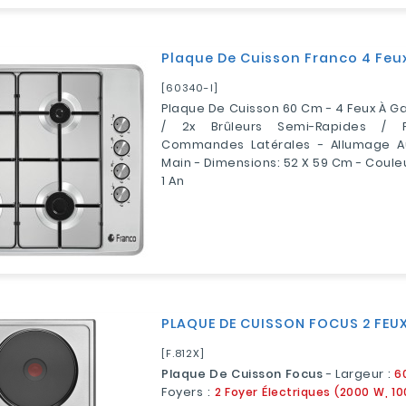
Plaque De Cuisson Franco 4 Feux
[60340-I]
Plaque De Cuisson 60 Cm - 4 Feux À Ga
/ 2x Brûleurs Semi-Rapides / P
Commandes Latérales - Allumage 
Main - Dimensions: 52 X 59 Cm - Couleu
1 An
PLAQUE DE CUISSON FOCUS 2 FEUX 
[F.812X]
Plaque De Cuisson Focus
- Largeur :
6
Foyers :
2 Foyer Électriques (2000 W, 1