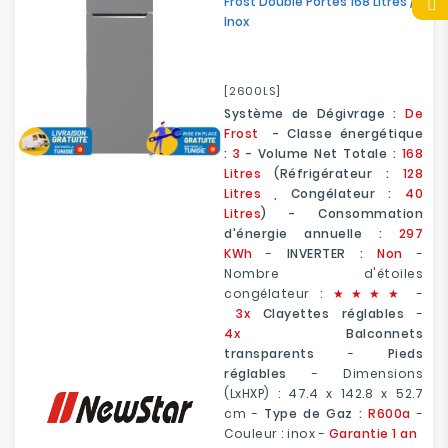
Frost Double Portes 168 Litres /
Inox
[2600LS]
Système de Dégivrage :
De
Frost
- Classe énergétique
:
3
- Volume Net Totale :
168
Litres
(Réfrigérateur :
128
Litres
, Congélateur :
40
Litres
) - Consommation
d'énergie annuelle :
297
KWh
-
INVERTER :
Non
-
Nombre d'étoiles
congélateur :
★
★
★★
-
3x
Clayettes réglables
-
4x
Balconnets
transparents
-
Pieds
réglables
-
Dimensions
(LxHXP) :
47.4 x 142.8 x 52.7
cm
-
Type de Gaz :
R600a
-
Couleur : inox -
Garantie 1 an