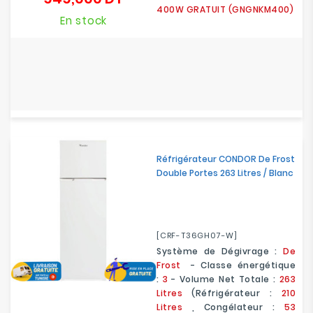
400W GRATUIT (GNGNKM400)
En stock
Réfrigérateur CONDOR De Frost
Double Portes 263 Litres / Blanc
[CRF-T36GH07-W]
Système de Dégivrage :
De
Frost
- Classe énergétique
:
3
- Volume Net Totale :
263
Litres
(Réfrigérateur :
210
Litres
, Congélateur :
53