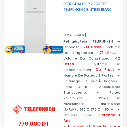
REFRIGERATEUR 2 PORTES
TELEFUNKEN 213 LITRES BLANC
[FRIG-263W]
Réfrigérateur TELEFUNKEN -
2
13 Litres
Capacité :
-
Volume
171 Litres
Du Réfrigérateur :
-
42
Volume Du Congélateur:
Litres
-
Système De
De Frost -
Refroidissement:
Nombre De Portes :
2 Portes
-
Eclairage LED - Bac À Glaçons -
Porte Œufs - Accessoires
Transparents - Portes
Réversibles - Pieds De
Nivellement - Dimensions
(LxPxH) : 540 X 570 X 1450 Mm -
Garantie 3
Couleur : Blanc -
Ans
779,000 DT
Prix
+ Livraison Et Mise En Place