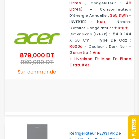
Litres
46
, Congélateur :
Litres
) - Consommation
355 KWh
D'énergie Annuelle :
-
Non
INVERTER :
- Nombre
★
★
★★
D'étoiles Congélateur :
-
54 X 144
Dimensions (LxHXP) :
X 56 Cm
-
Type De Gaz :
R600a
- Couleur : Dark Noir -
Garantie 2 Ans
879,000 DT
Prix
+ Livraison Et Mise En Place
989,000 DT
de
Prix
Gratuites
base
Sur commande
R
Réfrigérateur NEWSTAR De
F
I
L
T
R
E