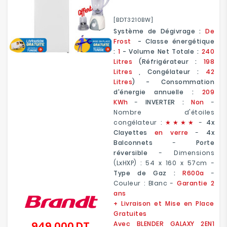
[BDT3210BW]
Système de Dégivrage :
De
Frost
- Classe énergétique
:
1
- Volume Net Totale :
240
Litres
(Réfrigérateur :
198
Litres
, Congélateur :
42
Litres
) - Consommation
d'énergie annuelle :
209
KWh
-
INVERTER :
Non
-
Nombre d'étoiles
congélateur :
★
★
★★
-
4x
Clayettes
en verre
-
4x
Balconnets
-
Porte
réversible
- Dimensions
(LxHXP) : 54 x 160 x 57cm
-
Type de Gaz :
R600a
-
Couleur : Blanc -
Garantie 2
ans
+ Livraison et Mise en Place
Gratuites
949,000 DT
Avec BLENDER GALAXY 2EN1
Prix