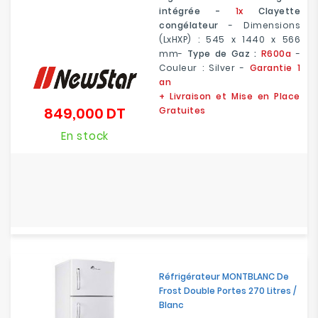
intégrée -
1x
Clayette
congélateur
- Dimensions
(LxHXP) :
545 x
1440 x 566
mm
-
Type de Gaz :
R600a
-
Couleur : Silver -
Garantie 1
an
+ Livraison et Mise en Place
849,000 DT
Gratuites
Prix
En stock
Réfrigérateur MONTBLANC De
Frost Double Portes 270 Litres /
Blanc