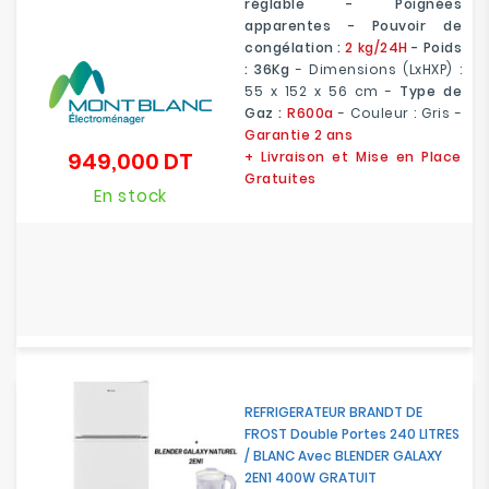
réglable - Poignées
apparentes
- Pouvoir de
congélation :
2 kg/24H
- Poids
: 36Kg
- Dimensions (LxHXP) :
55 x 152 x 56 cm
-
Type de
Gaz :
R600a
- Couleur : Gris -
Garantie 2 ans
949,000 DT
+ Livraison et Mise en Place
Prix
Gratuites
En stock
REFRIGERATEUR BRANDT DE
FROST Double Portes 240 LITRES
/ BLANC Avec BLENDER GALAXY
2EN1 400W GRATUIT