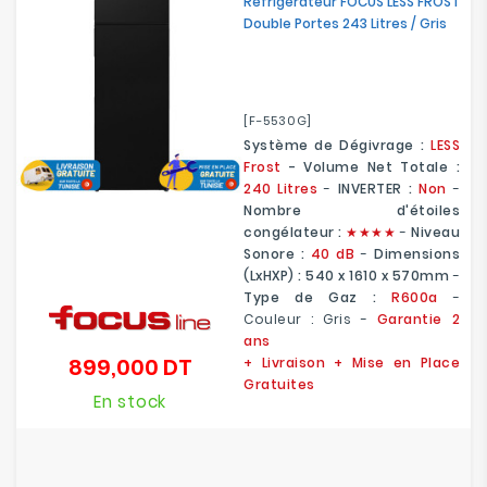
Réfrigérateur FOCUS LESS FROST
Double Portes 243 Litres / Gris
[F-5530G]
Système de Dégivrage :
LESS
Frost
- Volume Net Totale :
240 Litres
-
INVERTER :
Non
-
Nombre d'étoiles
congélateur :
★
★
★★
-
Niveau
Sonore :
40 dB
-
Dimensions
(LxHXP) :
540 x 1610 x 570mm
-
Type de Gaz :
R600a
-
Couleur : Gris -
Garantie 2
ans
899,000 DT
+ Livraison + Mise en Place
Prix
Gratuites
En stock