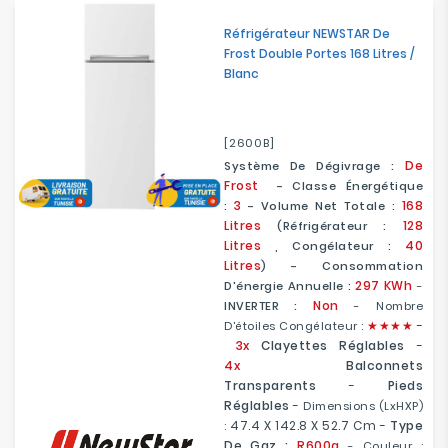
Réfrigérateur NEWSTAR De
Frost Double Portes 168 Litres /
Blanc
[2600B]
De
Système De Dégivrage :
Frost
- Classe Énergétique
3
168
:
- Volume Net Totale :
Litres
128
(Réfrigérateur :
Litres
40
, Congélateur :
Litres
) - Consommation
297 KWh
D'énergie Annuelle :
-
Non
INVERTER :
- Nombre
★
★
★★
-
D'étoiles Congélateur :
3x
Clayettes Réglables
-
4x
Balconnets
Transparents
-
Pieds
Réglables
-
Dimensions (LxHXP)
47.4 X 142.8 X 52.7 Cm
-
Type
:
De Gaz :
R600a
- Couleur :