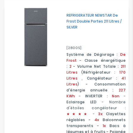
REFRIGERATEUR NEWSTAR De
Frost Double Portes 211 Litres /
SILVER
[2800S]
Système de Dégivrage :
De
Frost
- Classe énergétique
:
2
- Volume Net Totale :
211
Litres
(Réfrigérateur :
170
Litres
, Congélateur :
41
Litres
) - Consommation
d'énergie annuelle :
227
KWh
-
INVERTER :
Non
-
Eclairage LED
- Nombre
d'étoiles congélateur :
★
★
★★
-
3x
Clayettes
réglables
-
4x
Balconnets
transparents -
1x
Bacs à
légumes et à fruits - Poignée