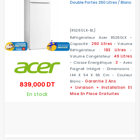
Double Portes 260 Litres / Blanc
[RS260LX-BL]
Réfrigérateur Acer RS260LX -
260 Litres
Capacité :
- Volume
183 Litres
Réfrigérateur :
-
46 Litres
Volume Congélateur :
3
- Classe Énergétique :
- Avec
Poignet Intégré - Dimensions :
144 X 54 X 56 Cm - Couleur
Garantie 2 Ans
Blanc -
839,000 DT
Prix
+ Livraison + Installation Et
En stock
Mise En Place Gratuites