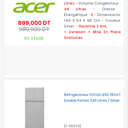
Litres
-
Volume Congélateur :
46 Litres
- Classe
Énergétique :
3
- Dimensions:
144 X 54 X 56 Cm - Couleur
899,000 DT
Prix
Silver -
Garantie 2 Ans
989,000 DT
de
Prix
+ Livraison + Mise En Place
base
En stock
Gratuites
Réfrigérateur FOCUS LESS FROST
Double Portes 243 Litres / Silver
[F-5530S]