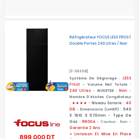
Réfrigérateur FOCUS LESS FROST
Double Portes 243 Litres / Noir
[F-5530B]
LESS
Système De Dégivrage :
Frost
- Volume Net Totale :
240 Litres
Non
-
INVERTER :
-
Nombre D'étoiles Congélateur
★
★
★★
-
Niveau Sonore :
40
:
DB
540
-
Dimensions (LxHXP) :
X 1610 X 570mm
-
Type De
Gaz :
R600a
- Couleur : Noir -
Garantie 2 Ans
+ Livraison Et Mise En Place
899,000 DT
Prix