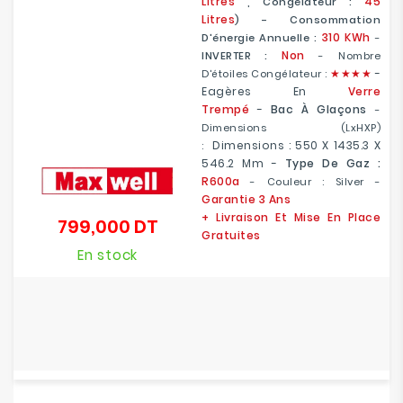
Litres
45
, Congélateur :
Litres
) - Consommation
310 KWh
D'énergie Annuelle :
-
Non
INVERTER :
- Nombre
★
★
★★
-
D'étoiles Congélateur :
E
Agères En
Verre
Trempé
-
Bac À Glaçons
-
Dimensions (LxHXP)
Dimensions : 550 X 1435.3 X
:
546.2 Mm
-
Type De Gaz :
R600a
- Couleur : Silver -
Garantie 3 Ans
+ Livraison Et Mise En Place
799,000 DT
Prix
Gratuites
En stock