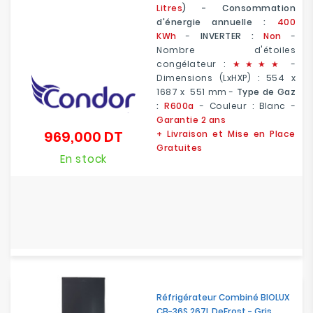
Litres
) - Consommation
d'énergie annuelle :
400
KWh
-
INVERTER :
Non
-
Nombre d'étoiles
congélateur :
★
★
★★
-
Dimensions (LxHXP) :
554 x
1687 x 551 mm
-
Type de Gaz
:
R600a
- Couleur : Blanc -
Garantie 2 ans
969,000 DT
+ Livraison et Mise en Place
Prix
Gratuites
En stock
Réfrigérateur Combiné BIOLUX
CB-36S 267L DeFrost - Gris