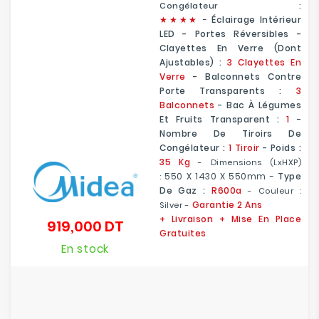
Congélateur :
★
★
★★
-
Éclairage Intérieur
LED - Portes Réversibles -
Clayettes En Verre (dont
Ajustables) :
3 Clayettes En
Verre
- Balconnets Contre
Porte Transparents :
3
Balconnets
- Bac À Légumes
Et Fruits Transparent :
1
-
Nombre De Tiroirs De
Congélateur :
1 Tiroir
- Poids :
35 Kg
- Dimensions (LxHXP)
550 X 1430 X 550mm -
Type
:
De Gaz :
R600a
- Couleur :
Garantie 2 Ans
Silver -
+ Livraison + Mise En Place
919,000 DT
Prix
Gratuites
En stock