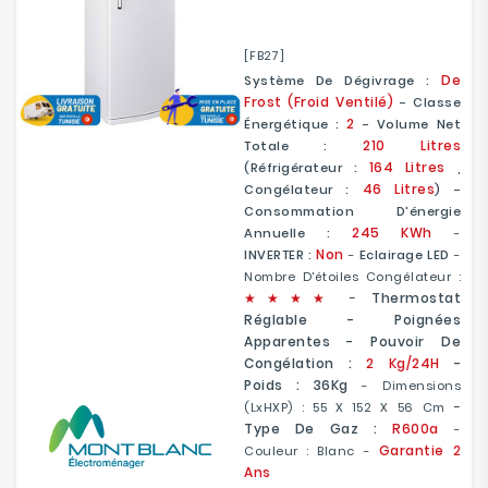
[FB27]
De
Système De Dégivrage :
Frost (Froid Ventilé)
- Classe
2
Énergétique :
- Volume Net
210 Litres
Totale :
164 Litres
(Réfrigérateur :
,
46 Litres
Congélateur :
) -
Consommation D'énergie
245 KWh
Annuelle :
-
Non
INVERTER :
-
Eclairage LED
-
Nombre D'étoiles Congélateur :
★
★
★★
-
Thermostat
Réglable - Poignées
Apparentes
- Pouvoir De
Congélation :
2 Kg/24H
-
Poids : 36Kg
- Dimensions
-
(LxHXP) : 55 X 152 X 56 Cm
Type De Gaz :
R600a
-
Garantie 2
Couleur : Blanc -
Ans