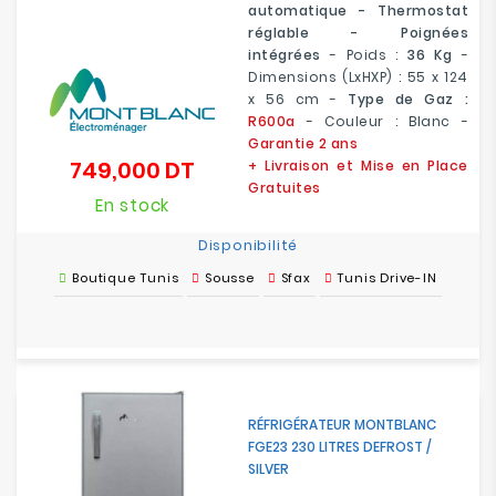
automatique
-
Thermostat
réglable
-
Poignées
intégrées
- Poids :
36 Kg
-
Dimensions (LxHXP) : 55 x 124
x 56 cm
-
Type de Gaz :
R600a
- Couleur : Blanc -
Garantie 2 ans
749,000 DT
+ Livraison et Mise en Place
Prix
Gratuites
En stock
Disponibilité
Boutique Tunis
Sousse
Sfax
Tunis Drive-IN
RÉFRIGÉRATEUR MONTBLANC
FGE23 230 LITRES DEFROST /
SILVER