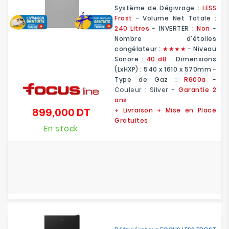
Système de Dégivrage :
LESS
Frost
- Volume Net Totale :
240 Litres
-
INVERTER :
Non
-
Nombre d'étoiles
congélateur :
★
★
★★
-
Niveau
Sonore :
40 dB
-
Dimensions
(LxHXP) :
540 x 1610 x 570mm
-
Type de Gaz :
R600a
-
Couleur : Silver -
Garantie 2
ans
899,000 DT
+ Livraison + Mise en Place
Prix
Gratuites
En stock