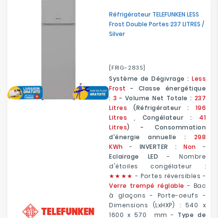
Réfrigérateur TELEFUNKEN LESS
Frost Double Portes 237 LITRES /
Silver
[FRIG-283S]
Système de Dégivrage :
Less
Frost
- Classe énergétique
:
3
- Volume Net Totale :
237
Litres
(Réfrigérateur :
196
Litres
, Congélateur :
41
Litres
) - Consommation
d'énergie annuelle :
298
KWh
-
INVERTER :
Non
-
Eclairage LED
- Nombre
d'étoiles congélateur :
★
★
★★
- Portes réversibles -
Verre trempé réglable
- Bac
à glaçons - Porte-oeufs
-
Dimensions (LxHXP) : 540 x
1600 x 570 mm
-
Type de