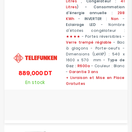
Litres
, Congélateur :
41
Litres
) - Consommation
d'énergie annuelle :
298
KWh
-
INVERTER :
Non
-
Eclairage LED
- Nombre
d'étoiles congélateur :
★
★
★★
- Portes réversibles -
Verre trempé réglable
- Bac
à glaçons - Porte-oeufs
-
Dimensions (LxHXP) : 540 x
1600 x 570 mm
-
Type de
Gaz :
R600a
- Couleur : Blanc
889,000 DT
-
Garantie 3 ans
Prix
+ Livraison et Mise en Place
En stock
Gratuites