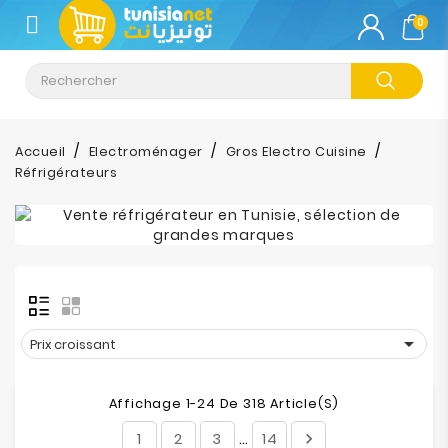
CATÉGORIE
0
Climatisation
Informatique
Accueil
Electroménager
Gros Electro Cuisine
Réfrigérateurs
Téléphonie
&
Tablette
Impression
Stockage

Prix croissant
TV-
Son-
Affichage 1-24 De 318 Article(s)
Photos
1
2
3
14

…