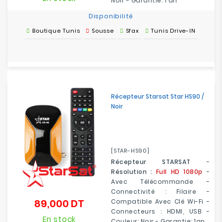
Noir - Garantie: 1 an
Disponibilité
Boutique Tunis
Sousse
Sfax
Tunis Drive-IN
Récepteur Starsat Star HS90 /
Noir
[STAR-HS90]
Récepteur STARSAT
-
Résolution :
Full HD 1080p
-
Avec Télécommande -
Connectivité : Filaire -
89,000 DT
Compatible Avec Clé Wi-Fi -
Prix
Connecteurs : HDMI, USB -
En stock
Couleur: Noir - Garantie: 1an