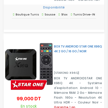
Disponibilité
Boutique Tunis
Sousse
Sfax
Tunis Drive-IN
BOX TV ANDROID STAR ONE X96Q
4K 2 GO / 16 GO / NOIR
[STARONE-X96Q]
BOX TV ANDROIDSTAR ONE
X96Q 4K - Systéme
d’exploitation: Android 10 -
Mémoire RAM: 2 Go - Mémoire
99,000 DT
Flash: 16Go - Résolution 4K
Prix
Ultra HDR - - Couleur Noir -
En stock
Garantie 1 an