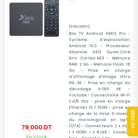
[X96QPRO]
Box TV Android X96Q Pro -
Systéme d'exploitation:
Android 10.0 - Processeur:
Allwinner H313 Quad-Core
Arm Cortex-A53 - Mémoire
RAM: 2 Go - Mémoire Flash: 16
Go - Prise en charge
d'affichage d'image Ultra
HD 4K - Prise en charge du
décodage H.265 4K -
Youtube - Connectivité: Wi-Fi
2.4/5 Ghz - prise en charge
Ethernet 10 / 100M - prise en
R
charge de la mise à niveau
du micrologiciel en ligne
79,000 DT
(OTA) - Connecteurs: 2 x USB,
Prix
F
I
L
T
R
E
1 x HDMI, 1 x RJ45 - Couleur:
En stock