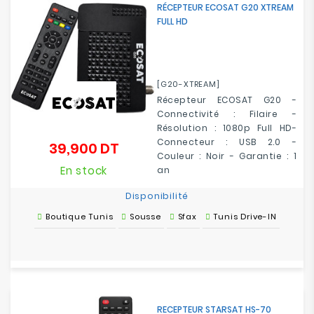
RÉCEPTEUR ECOSAT G20 XTREAM
Electroménager
FULL HD
Bureautique
[G20-XTREAM]
Réseau
&
Récepteur ECOSAT G20 -
Sécurité
Connectivité : Filaire -
Résolution : 1080p Full HD-
Connecteur : USB 2.0 -
39,900 DT
Prix
Mobilités
Couleur : Noir - Garantie : 1
&
En stock
an
Loisirs
Disponibilité
Boutique Tunis
Sousse
Sfax
Tunis Drive-IN
RECEPTEUR STARSAT HS-70