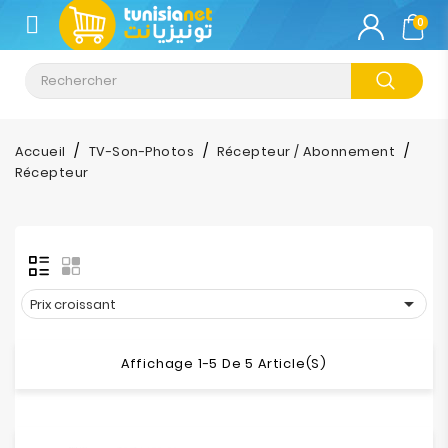
CATÉGORIE
0
Climatisation
Informatique
Accueil
TV-Son-Photos
Récepteur / Abonnement
Récepteur
Téléphonie
&
Tablette
Impression

Prix croissant
Stockage
Affichage 1-5 De 5 Article(s)
TV-
Son-
Photos