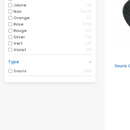
Jaune
4
Noir
254
Orange
1
Rose
22
Rouge
11
Silver
4
Vert
4
Violet
5
Type
Souris
Souris
18