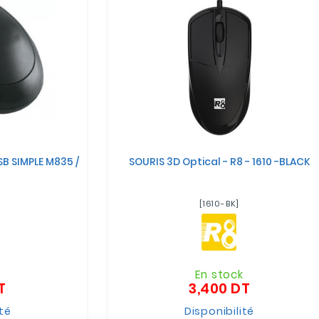
B SIMPLE M835 /
SOURIS 3D Optical - R8 - 1610 -BLACK
[1610-BK]
k
En stock
T
3,400 DT
Prix
Prix
ité
Disponibilité