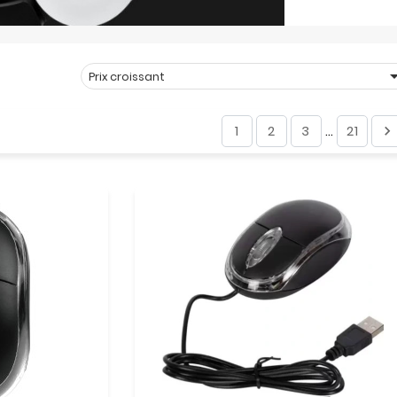
Prix croissant
Trier par :
1
2
3
21

…