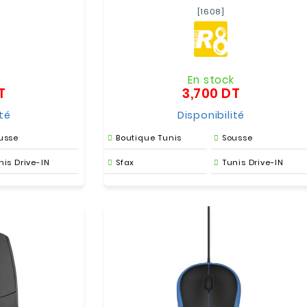
[1608]
k
En stock
T
3,700 DT
Prix
Prix
ité
Disponibilité
usse
Boutique Tunis
Sousse
nis Drive-IN
Sfax
Tunis Drive-IN