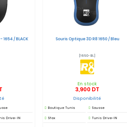
- 1654 / BLACK
Souris Optique 3D R8 1650 / Bleu
[1650-BL]
k
En stock
T
3,900 DT
Prix
Prix
ité
Disponibilité
usse
Boutique Tunis
Sousse
nis Drive-IN
Sfax
Tunis Drive-IN