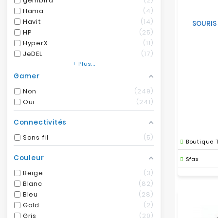
gembird
2
Hama
4
Havit
14
SOURIS
HP
25
HyperX
11
JeDEL
17
+ Plus...
Gamer
Non
249
Oui
241
Connectivités
Sans fil
5
Boutique 
Couleur
Sfax
Beige
3
Blanc
82
Bleu
28
Gold
2
Gris
20