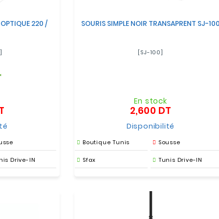
 OPTIQUE 220 /
SOURIS SIMPLE NOIR TRANSAPRENT SJ-10
]
[SJ-100]
k
En stock
T
2,600 DT
Prix
Prix
ité
Disponibilité
usse
Boutique Tunis
Sousse
nis Drive-IN
Sfax
Tunis Drive-IN