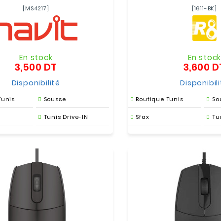
[MS4217]
[1611-BK]
En stock
En stoc
3,500 DT
3,600 D
Prix
Disponibilité
Disponibil
Tunis
Sousse
Boutique Tunis
So
Tunis Drive-IN
Sfax
Tu