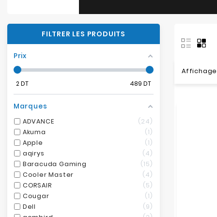
FILTRER LES PRODUITS
Prix
Affichage
2
DT
489
DT
Marques
ADVANCE
24
Akuma
1
Apple
1
aqirys
4
Baracuda Gaming
15
Cooler Master
4
CORSAIR
5
Cougar
1
Dell
9