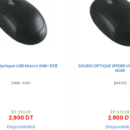
 Optique USB Macro XMK-538
SOURIS OPTIQUE SPIDER US
NOIR
[XMK-538]
[M835]
En stock
En stoc
2,900 DT
2,900 D
Prix
Disponibilité
Disponibil