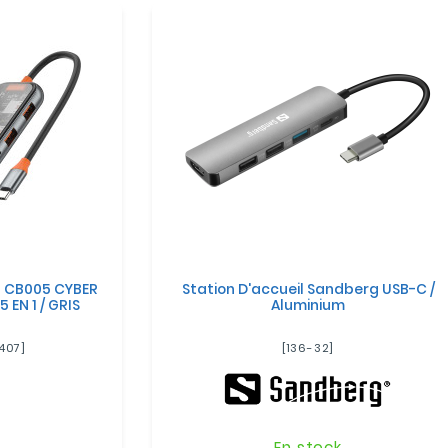
U CB005 CYBER
Station D'accueil Sandberg USB-C /
EN 1 / GRIS
Aluminium
407]
[136-32]
k
En stock