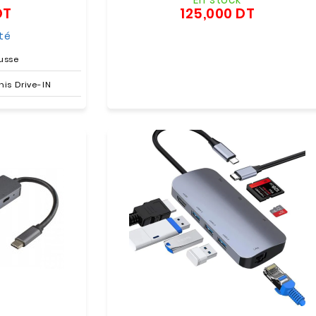
DT
125,000 DT
Prix
Prix
ité
usse
nis Drive-IN