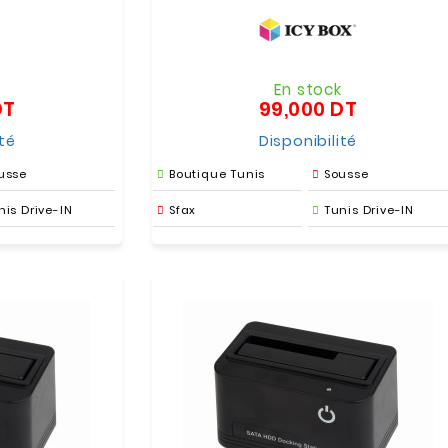
k
En stock
DT
99,000 DT
Prix
Prix
ité
Disponibilité
usse
Boutique Tunis
Sousse
nis Drive-IN
Sfax
Tunis Drive-IN