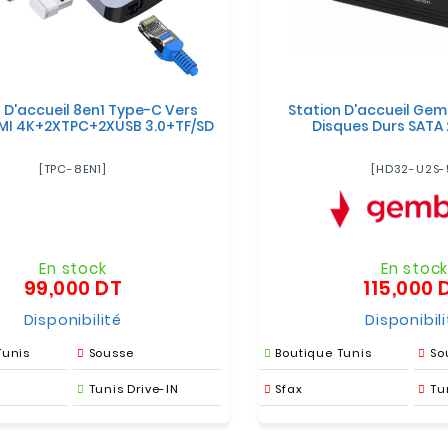
 D'accueil 8en1 Type-C Vers
Station D'accueil Gem
I 4K+2XTPC+2XUSB 3.0+TF/SD
Disques Durs SATA 2
[TPC-8EN1]
[HD32-U2S-
En stock
En stoc
99,000 DT
115,000 
Prix
Disponibilité
Disponibil
Tunis
Sousse
Boutique Tunis
So
Tunis Drive-IN
Sfax
Tu