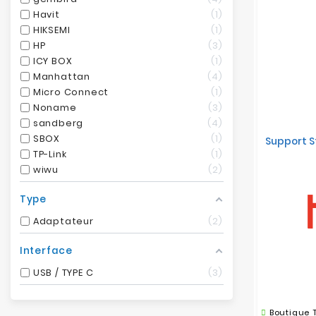
Havit
1
HIKSEMI
1
HP
3
ICY BOX
1
Manhattan
4
Micro Connect
1
Noname
3
sandberg
4
SBOX
1
Support S
TP-Link
1
wiwu
2
Type
Adaptateur
2
Interface
USB / TYPE C
3
Boutique 