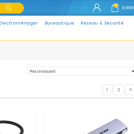
0
0,000
Electroménager
Bureautique
Réseau & Sécurité
Prix croissant
Trier par :
1
2
