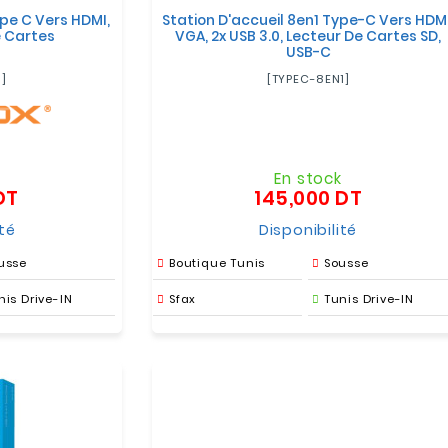
pe C Vers HDMI,
Station D'accueil 8en1 Type-C Vers HDMI
e Cartes
VGA, 2x USB 3.0, Lecteur De Cartes SD,
USB-C
1]
[TYPEC-8EN1]
k
En stock
DT
145,000 DT
Prix
Prix
ité
Disponibilité
usse
Boutique Tunis
Sousse
nis Drive-IN
Sfax
Tunis Drive-IN