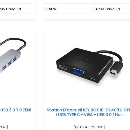
nis Drive-IN
Sfax
Tunis Drive-IN
USB 3.0 TO 7EN1
Station D’accueil ICY BOX IB-DK4032-CP
/ USB TYPE C - VGA + USB 3.0 / Noir
EN1]
[IB-DK4032-CPD]