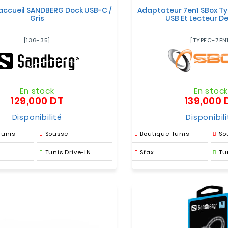
'accueil SANDBERG Dock USB-C /
Adaptateur 7en1 SBox Ty
Gris
USB Et Lecteur D
[136-35]
[TYPEC-7EN
En stock
En stoc
129,000 DT
139,000 
Prix
Disponibilité
Disponibil
Tunis
Sousse
Boutique Tunis
So
Tunis Drive-IN
Sfax
Tu