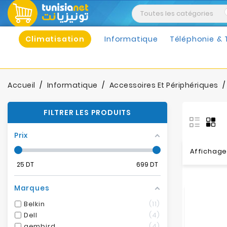
Climatisation
Informatique
Téléphonie & 
Accueil
Informatique
Accessoires Et Périphériques
FILTRER LES PRODUITS
Prix
Affichage 
25
DT
699
DT
Marques
Belkin
11
Dell
4
gembird
4