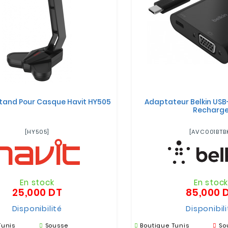
tand Pour Casque Havit HY505
Adaptateur Belkin USB
Recharg
[HY505]
[AVC001BTB
En stock
En stoc
25,000 DT
85,000 
Prix
Disponibilité
Disponibil
Tunis
Sousse
Boutique Tunis
So