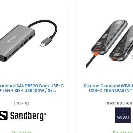
'accueil SANDBERG Dock USB-C
Station D'accueil WIW
 LAN + SD + USB 100W / Gris
USB-C TRANSPARENT 5 
[136-18]
[6936686409
En stock
En stoc