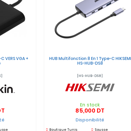
-C VERS VGA +
HUB Multifonction 8 En 1 Type-C HIKSEM
e
HS-HUB-DS8
K]
[HS-HUB-DS8]
k
En stock
DT
85,000 DT
Prix
Prix
ité
Disponibilité
usse
Boutique Tunis
Sousse