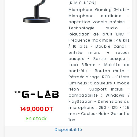
[K-MIC-NEON]
Microphone Gaming G-Lab -
Microphone cardioïde :
captation vocale précise -
Technologie audio :
Réduction de bruit ENC -
Fréquence maximale : 48 kHz
/ 16 bits - Double Canal :
entrée micro + retour
casque - Sortie casque :
Jack 3.5mm - Molette de
contrôle - Bouton mute -
Rétroéclairage RGB - Effets
lumineux : 5 couleurs + mode
Néon - Support inclus -
Compatibilité : Windows /
PlayStation - Dimensions du
149,000 DT
microphone : 250 × 125 × 125
Prix
mm - Couleur Noir - Garantie
En stock
1an
Disponibilité