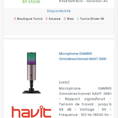
En stock
8.5x8.5x18.8cm - Garantie 1 An
Disponibilité
Boutique Tunis
Sousse
Sfax
Tunis Drive-IN
Microphone GAMING
Omnidirectionnel HAVIT GK61
[GK61]
Microphone GAMING
Omnidirectionnel HAVIT GK61
- Rapport signal/bruit -
Tension de travail : jusqu'à
96 dB - Voltage : 5V -
Fréquence : 100 Hz-18000 Hz -