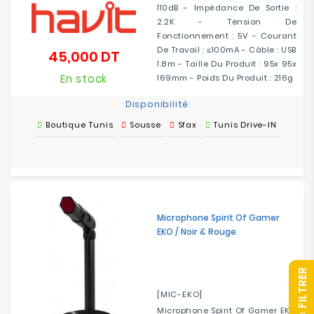
110dB - Impédance De Sortie :
2.2K - Tension De
Fonctionnement : 5V - Courant
De Travail : ≤100mA - Câble : USB
45,000 DT
Prix
1.8m - Taille Du Produit : 95x 95x
En stock
169mm - Poids Du Produit : 216g
Disponibilité
Boutique Tunis
Sousse
Sfax
Tunis Drive-IN
Microphone Spirit Of Gamer
EKO / Noir & Rouge
R
[MIC-EKO]
Microphone Spirit Of Gamer EKO
F
I
L
T
R
E