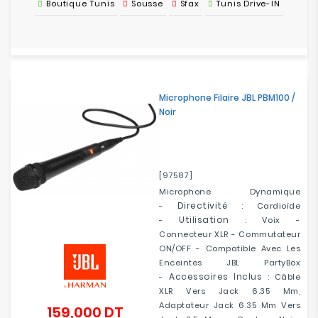
Boutique Tunis
Sousse
Sfax
Tunis Drive-IN
Microphone Filaire JBL PBM100 /
Noir
[97587]
Microphone Dynamique
Directivité
-
: Cardioïde
Utilisation
-
: Voix -
Connecteur XLR - Commutateur
ON/OFF - Compatible Avec Les
Enceintes JBL PartyBox
Accessoires Inclus
-
: Câble
XLR Vers Jack 6.35 Mm,
Adaptateur Jack 6.35 Mm Vers
159,000 DT
Prix