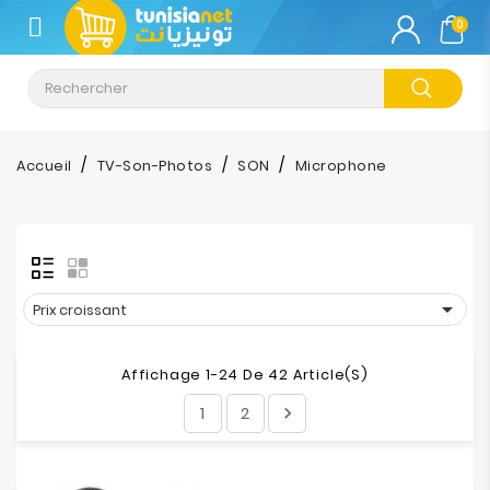
CATÉGORIE
0
Climatisation
Informatique
Accueil
TV-Son-Photos
SON
Microphone
Téléphonie
&
Tablette
Impression

Prix croissant
Stockage
Affichage 1-24 De 42 Article(s)
1
2

TV-
Son-
Photos