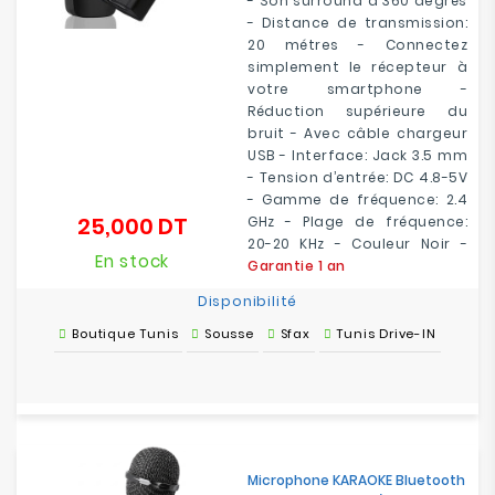
- Son surround à 360 degrés
- Distance de transmission:
20 métres - Connectez
simplement le récepteur à
votre smartphone -
Réduction supérieure du
bruit - Avec câble chargeur
USB - Interface: Jack 3.5 mm
- Tension d’entrée: DC 4.8-5V
- Gamme de fréquence: 2.4
25,000 DT
GHz - Plage de fréquence:
Prix
20-20 KHz - Couleur Noir -
En stock
Garantie 1 an
Disponibilité
Boutique Tunis
Sousse
Sfax
Tunis Drive-IN
Microphone KARAOKE Bluetooth