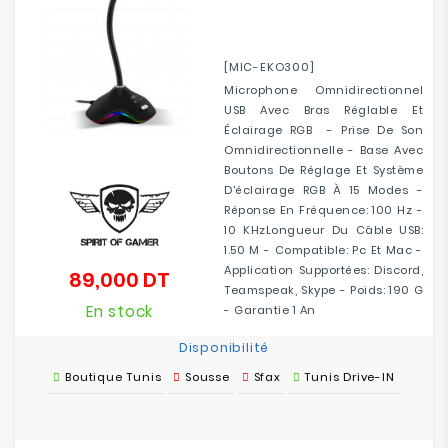
[MIC-EKO300]
Microphone Omnidirectionnel
USB Avec Bras Réglable Et
Éclairage RGB - Prise De Son
Omnidirectionnelle - Base Avec
Boutons De Réglage Et Système
D'éclairage RGB À 15 Modes -
Réponse En Fréquence: 100 Hz -
10 KHzLongueur Du Câble USB:
1.50 M - Compatible: Pc Et Mac -
Application Supportées: Discord,
89,000 DT
Prix
Teamspeak, Skype - Poids: 190 G
En stock
- Garantie 1 An
Disponibilité
Boutique Tunis
Sousse
Sfax
Tunis Drive-IN