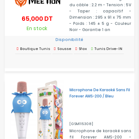
du câble : 2.2 m - Tension : 5V
- Taper : capacitif -
65,000 DT
Dimension : 295 x 91 x 75 mm
Prix
- Poids : 145 ± 5 g - Couleur
En stock
Noir - Garantie 1 an
Disponibilité
Boutique Tunis
Sousse
Sfax
Tunis Drive-IN
Microphone De Karaoké Sans Fil
Forever AMS-200 / Bleu
[GSM115308]
Microphone de karaoké sans
fil Forever AMS-200 -