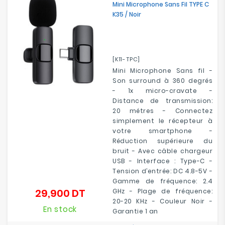
Mini Microphone Sans Fil TYPE C
K35 / Noir
[K11-TPC]
Mini Microphone Sans fil -
Son surround à 360 degrés
- 1x micro-cravate -
Distance de transmission:
20 métres - Connectez
simplement le récepteur à
votre smartphone -
Réduction supérieure du
bruit - Avec câble chargeur
USB - Interface : Type-C -
Tension d’entrée: DC 4.8-5V -
Gamme de fréquence: 2.4
29,900 DT
GHz - Plage de fréquence:
Prix
20-20 KHz - Couleur Noir -
En stock
Garantie 1 an