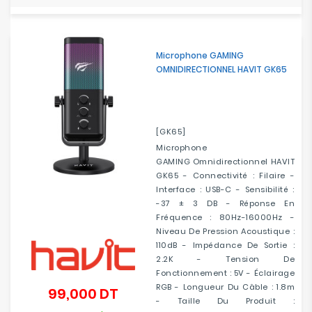
Microphone GAMING
OMNIDIRECTIONNEL HAVIT GK65
[GK65]
Microphone
GAMING Omnidirectionnel HAVIT
GK65 - Connectivité : Filaire -
Interface : USB-C - Sensibilité :
-37 ± 3 DB - Réponse En
Fréquence : 80Hz-16000Hz -
Niveau De Pression Acoustique :
110dB - Impédance De Sortie :
2.2K - Tension De
Fonctionnement : 5V - Éclairage
RGB - Longueur Du Câble : 1.8m
99,000 DT
Prix
- Taille Du Produit :