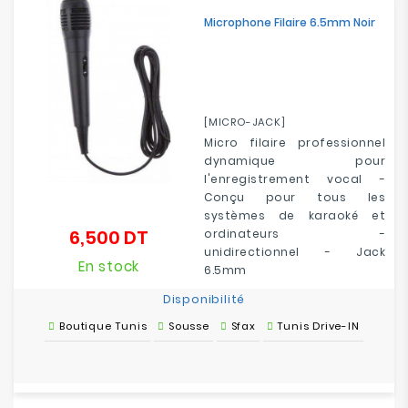
Electroménager
Microphone Filaire 6.5mm Noir
Bureautique
Réseau
[MICRO-JACK]
&
Micro filaire professionnel
Sécurité
dynamique pour
l'enregistrement vocal -
Mobilités
Conçu pour tous les
&
systèmes de karaoké et
Loisirs
6,500 DT
ordinateurs -
Prix
unidirectionnel - Jack
En stock
6.5mm
Disponibilité
Boutique Tunis
Sousse
Sfax
Tunis Drive-IN