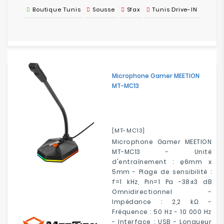
Boutique Tunis
Sousse
Sfax
Tunis Drive-IN
Microphone Gamer MEETION
MT-MC13
[MT-MC13]
Microphone Gamer MEETION
MT-MC13 - Unité
d'entraînement : φ6mm x
5mm - Plage de sensibilité :
f=1 kHz, Pin=1 Pa -38±3 dB
Omnidirectionnel -
Impédance : 2,2 kΩ -
Fréquence : 50 Hz - 10 000 Hz
- Interface : USB - Longueur