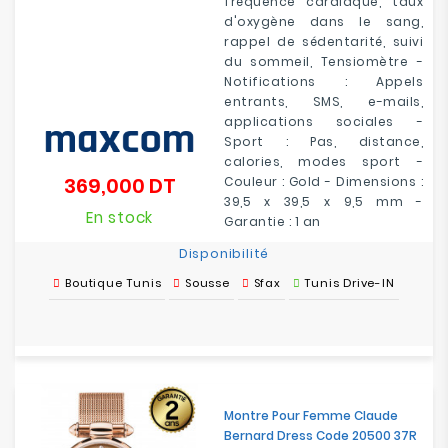
fréquence cardiaque, taux
d'oxygène dans le sang,
rappel de sédentarité, suivi
du sommeil, Tensiomètre -
Notifications : Appels
entrants, SMS, e-mails,
applications sociales -
Sport : Pas, distance,
calories, modes sport -
369,000 DT
Couleur : Gold - Dimensions :
Prix
39,5 x 39,5 x 9,5 mm -
En stock
Garantie : 1 an
Disponibilité
Boutique Tunis
Sousse
Sfax
Tunis Drive-IN
Montre Pour Femme Claude
Bernard Dress Code 20500 37R