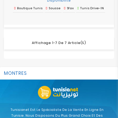
Disponibilité
Boutique Tunis
Sousse
Sfax
Tunis Drive-IN
Affichage 1-7 De 7 Article(s)
MONTRES
Tunisianet Est Le Spécialiste De La Vente En Ligne En
Tunisie. Nous Disposons Du Plus Grand Choix Et Des