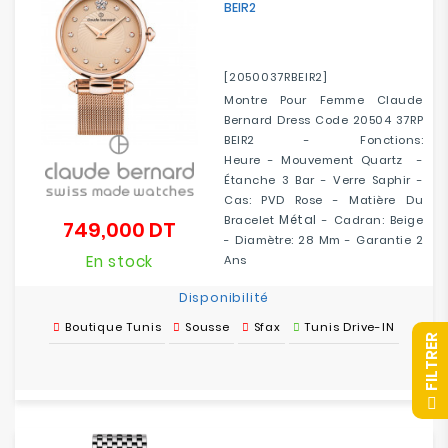
BEIR2
[2050037RBEIR2]
Montre Pour Femme Claude
Bernard Dress Code 20504 37RP
BEIR2 - Fonctions:
Heure - Mouvement Quartz -
Étanche 3 Bar - Verre Saphir -
Cas: PVD Rose - Matière Du
Métal
Bracelet
- Cadran: Beige
749,000 DT
Prix
- Diamètre: 28 Mm - Garantie 2
En stock
Ans
Disponibilité
Boutique Tunis
Sousse
Sfax
Tunis Drive-IN
R
F
I
L
T
R
E