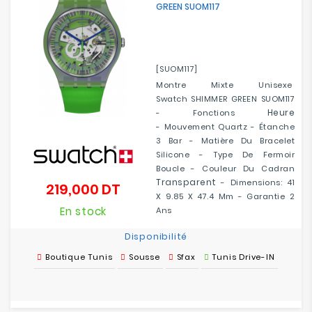
GREEN SUOM117
Electroménager
Bureautique
[SUOM117]
Réseau
Montre Mixte Unisexe
&
Swatch SHIMMER GREEN SUOM117
Sécurité
Heure
- Fonctions
- Mouvement Quartz - Étanche
3 Bar - Matière Du Bracelet
Mobilités
Silicone - Type De Fermoir
&
Boucle - Couleur Du Cadran
Loisirs
Transparent
- Dimensions: 41
219,000 DT
Prix
X 9.85 X 47.4 Mm - Garantie 2
En stock
Ans
Disponibilité
Boutique Tunis
Sousse
Sfax
Tunis Drive-IN