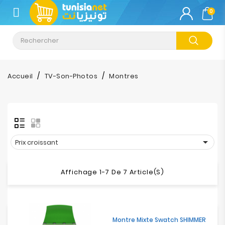
CATÉGORIE
0
Climatisation
Informatique
Accueil
TV-Son-Photos
Montres
Téléphonie
&
Tablette
Impression

Prix croissant
Stockage
Affichage 1-7 De 7 Article(s)
TV-
Son-
Photos
Montre Mixte Swatch SHIMMER