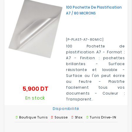
Electroménager
100 Pochette De Plastification
A7 / 80 MICRONS
Bureautique
Réseau
[P-PLAST-A7-80MIC]
&
100 Pochette de
Sécurité
plastification A7 - Format :
A7 - Finition : pochettes
Mobilités
brillantes - Surface
&
résistante et lavable -
Loisirs
Surface ou l'on peut écrire
au feutre - Plastifie
5,900 DT
facilement tous vos
Prix
documents - Couleur :
En stock
Transparent.
Disponibilité
Boutique Tunis
Sousse
Sfax
Tunis Drive-IN