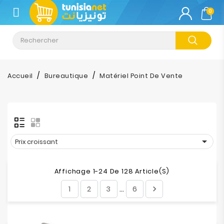
CATÉGORIE
0
Climatisation
Informatique
Accueil
Bureautique
Matériel Point De Vente
Téléphonie
&
Tablette
Impression

Prix croissant
Stockage
Affichage 1-24 De 128 Article(s)
1
2
3
6

…
TV-
Son-
Photos