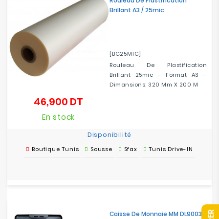
Rouleau De Plastification
Brillant A3 / 25mic
[BG25MIC]
Rouleau De Plastification
Brillant 25mic - Format A3 -
Dimansions: 320 Mm X 200 M
46,900 DT
Prix
En stock
Disponibilité
Boutique Tunis
Sousse
Sfax
Tunis Drive-IN
Caisse De Monnaie MM DL9003 /