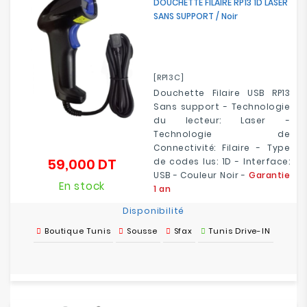
DOUCHETTE FILAIRE RP13 1D LASER
SANS SUPPORT / Noir
[RP13C]
Douchette Filaire USB RP13
Sans support - Technologie
du lecteur: Laser -
Technologie de
Connectivité: Filaire - Type
59,000 DT
de codes lus: 1D - Interface:
Prix
USB - Couleur Noir -
Garantie
En stock
1 an
Disponibilité
Boutique Tunis
Sousse
Sfax
Tunis Drive-IN