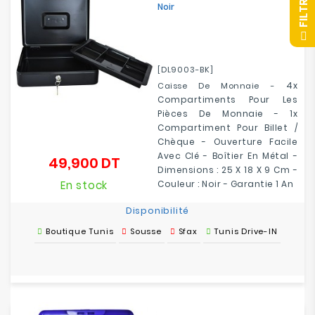
R
Noir
F
I
L
T
R
E
[DL9003-BK]
4x
Caisse De Monnaie -
Compartiments Pour Les
Pièces De Monnaie -
1x
Compartiment Pour Billet /
Chèque
- Ouverture Facile
Avec Clé - Boîtier En Métal -
49,900 DT
Prix
Dimensions : 25 X 18 X 9 Cm -
En stock
Couleur : Noir - Garantie 1 An
Disponibilité
Boutique Tunis
Sousse
Sfax
Tunis Drive-IN