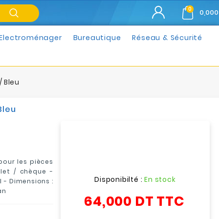
0
0,000
Electroménager
Bureautique
Réseau & Sécurité
 Bleu
Bleu
our les pièces
let / chèque
-
Disponibilté :
En stock
l - Dimensions :
an
64,000 DT
TTC