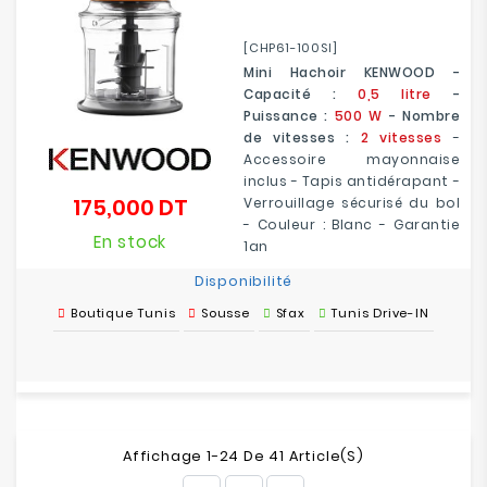
[CHP61-100SI]
Mini Hachoir KENWOOD -
Capacité :
0,5 litre
-
Puissance :
500 W
- Nombre
de vitesses :
2 vitesses
-
Accessoire mayonnaise
inclus - Tapis antidérapant -
175,000 DT
Verrouillage sécurisé du bol
Prix
- Couleur : Blanc - Garantie
En stock
1an
Disponibilité
Boutique Tunis
Sousse
Sfax
Tunis Drive-IN
Affichage 1-24 De 41 Article(s)