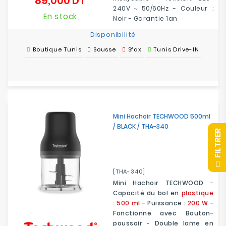
89,000 DT
Prix
240V～50/60Hz - Couleur :
En stock
Noir - Garantie 1an
Disponibilité
Boutique Tunis
Sousse
Sfax
Tunis Drive-IN
Mini Hachoir TECHWOOD 500ml
/ BLACK / THA-340
R
F
I
L
T
R
E
[THA-340]
Mini Hachoir TECHWOOD
-
Capacité du bol en
plastique
:
500 ml
- Puissance :
200 W
-
Fonctionne avec Bouton-
poussoir - Double lame en