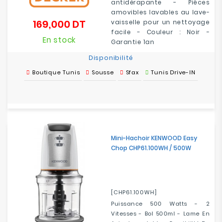
antidérapante - Pièces
amovibles lavables au lave-
169,000 DT
vaisselle pour un nettoyage
Prix
facile - Couleur : Noir -
En stock
Garantie 1an
Disponibilité
Boutique Tunis
Sousse
Sfax
Tunis Drive-IN
Mini-Hachoir KENWOOD Easy
Chop CHP61.100WH / 500W
[CHP61.100WH]
Puissance 500 Watts - 2
Vitesses - Bol 500ml - Lame En