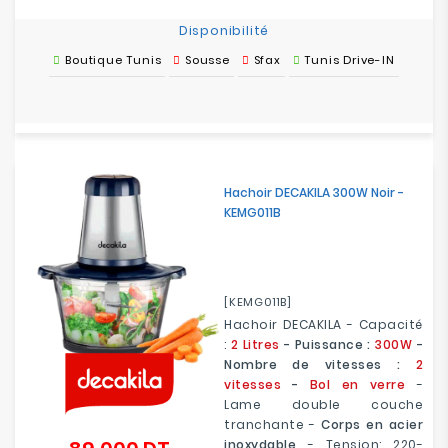
Disponibilité
Boutique Tunis
Sousse
Sfax
Tunis Drive-IN
Hachoir DECAKILA 300W Noir -
KEMG011B
[KEMG011B]
Hachoir DECAKILA - Capacité
:
2 Litres
- Puissance :
300W
-
Nombre de vitesses :
2
vitesses
-
Bol en verre
-
Lame double couche
tranchante -
Corps en acier
inoxydable
- Tension: 220-