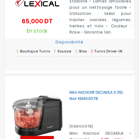
stabilité - Lames amovibles
pour un nettoyage facile -
Utilisation : Idéal pour
65,000 DT
hacher viandes, légumes,
Prix
herbes et noix - Couleur :
En stock
Rose - Garantie 1an
Disponibilité
Boutique Tunis
Sousse
Sfax
Tunis Drive-IN
Mini HACHOIR DECAKILA 0.35L
Noir KEMG007B
[KEMG007B]
Mini Hachoir DECAKILA -