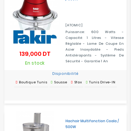
[ATOMIC]
Puissance: 600 Watts -
Capacité: 1 Litres - Vitesse
Réglable - Lame De Coupe En
Acier Inoxydable - Pieds
139,000 DT
Prix
Antidérapants - Système De
Sécurité - Garantie 1 An
En stock
Disponibilité
Boutique Tunis
Sousse
Sfax
Tunis Drive-IN
Hachoir Multifonction Coala /
500W