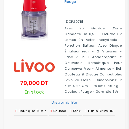
Rouge
[DOP207R]
Avec Bol Gradué D’une
Capacité De 0,5 L - Couteau 2
Lames En Acier Inoxydable -
Fonction Batteur Avec Disque
Émulsionneur - 2 Vitesses -
Base 2 En 1: Antidérapant Et
Couvercle Hermétique Pour
Conserver Vos - Aliments - Bol,
Couteau Et Disque Compatibles
Lave-Vaisselle - Dimensions: 12
79,000 DT
Prix
X 12 X 25 Cm - Poids: 0.86 Kg -
En stock
Couleur: Rouge - Garantie: 1 An
Disponibilité
Boutique Tunis
Sousse
Sfax
Tunis Drive-IN