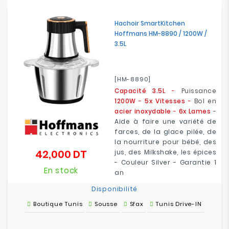
Electroménager
Hachoir SmartKitchen
Hoffmans HM-8890 / 1200W /
Bureautique
3.5L
Réseau
&
[HM-8890]
Sécurité
Capacité 3.5L
-
Puissance
1200W
-
5x Vitesses
-
Bol en
Mobilités
acier inoxydable
-
6x Lames
-
&
Aide à faire une variété de
Loisirs
farces, de la glace pilée, de
la nourriture pour bébé, des
42,000 DT
jus, des Milkshake, les épices
Prix
- Couleur Silver - Garantie 1
En stock
an
Disponibilité
Boutique Tunis
Sousse
Sfax
Tunis Drive-IN