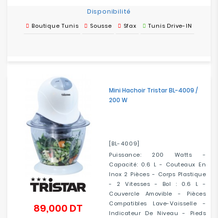
Disponibilité
Boutique Tunis
Sousse
Sfax
Tunis Drive-IN
Mini Hachoir Tristar BL-4009 /
200 W
[BL-4009]
Puissance: 200 Watts -
Capacité: 0.6 L - Couteaux En
Inox 2 Pièces - Corps Plastique
- 2 Vitesses - Bol : 0.6 L -
Couvercle Amovible - Pièces
Compatibles Lave-Vaisselle -
89,000 DT
Prix
Indicateur De Niveau - Pieds