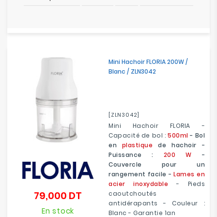
Mini Hachoir FLORIA 200W /
Blanc / ZLN3042
[ZLN3042]
Mini Hachoir FLORIA -
Capacité de bol :
500ml
- Bol
en
plastique
de hachoir -
Puissance :
200 W
-
Couvercle pour un
rangement facile -
Lames en
acier inoxydable
- Pieds
79,000 DT
caoutchoutés
Prix
antidérapants - Couleur :
En stock
Blanc - Garantie 1an