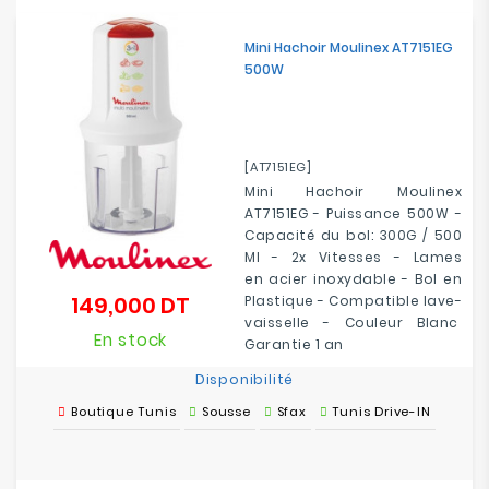
Mini Hachoir Moulinex AT7151EG
500W
[AT7151EG]
Mini Hachoir Moulinex
AT7151EG - Puissance 500W -
Capacité du bol: 300G / 500
Ml - 2x Vitesses - Lames
en acier inoxydable - Bol en
149,000 DT
Plastique - Compatible lave-
Prix
vaisselle - Couleur Blanc
En stock
Garantie 1 an
Disponibilité
Boutique Tunis
Sousse
Sfax
Tunis Drive-IN