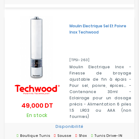
Moulin Electrique Sel Et Poivre
Inox Techwood
[TPSI-263]
Moulin Electrique Inox -
Finesse de broyage
ajustable de fin à épais -
Pour sel, poivre, épices... -
Contenance 30ml -
Eclairage pour un dosage
49,000 DT
précis - Alimentation 6 piles
Prix
1.5 LR03 ou AAA (non
En stock
fournies)
Disponibilité
Boutique Tunis
Sousse
Sfax
Tunis Drive-IN