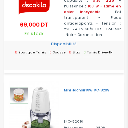
Capacité :
0,35 Litre
-
Puissance :
100 W
-
Lame en
acier inoxydable
- Bol
transparent - Pieds
69,000 DT
antidérapants - Tension :
Prix
220-240 V 50/60 Hz - Couleur
En stock
: Noir - Garantie 1an
Disponibilité
Boutique Tunis
Sousse
Sfax
Tunis Drive-IN
Mini Hachoir KIWI KC-8209
[KC-8209]
Puissance 350W -