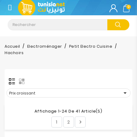
CATÉGORIE
0
Climatisation
Informatique
Accueil
Electroménager
Petit Electro Cuisine
Hachoirs
Téléphonie
&
Tablette
Impression

Prix croissant
Stockage
Affichage 1-24 De 41 Article(s)
TV-
1
2

Son-
Photos