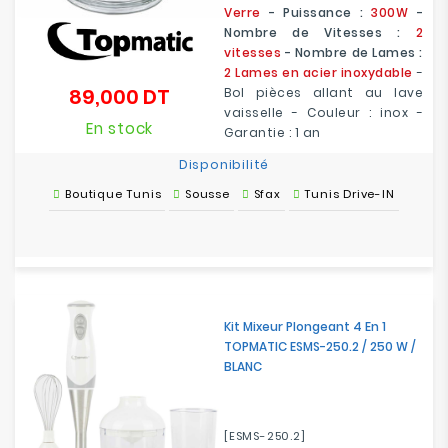
Verre
- Puissance :
300W
-
Nombre de Vitesses :
2
vitesses
- Nombre de Lames :
2 Lames en acier inoxydable
-
89,000 DT
Bol pièces allant au lave
Prix
vaisselle - Couleur : inox -
En stock
Garantie : 1 an
Disponibilité
Boutique Tunis
Sousse
Sfax
Tunis Drive-IN
Kit Mixeur Plongeant 4 En 1
TOPMATIC ESMS-250.2 / 250 W /
BLANC
[ESMS-250.2]