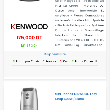
Acier Inoxydable - Possibilité De
Piler La Glace - Matériau Du
Corps Acier Inoxydable Et
Acrylique - Pièces Compatibles
Au Lave-Vaisselle - Mini Spatule
- Pieds Antidérapants - Système
Quatre Lames - Verrouillage
Interlock - Couleur Blanc Et Inox
175,000 DT
Prix
- Dimensions 26.4 X 13.85 X 13.85
En stock
Cm - Poids 1.11kg - Garantie 1 An
Disponibilité
Boutique Tunis
Sousse
Sfax
Tunis Drive-IN
Mini Hachoir KENWOOD Easy
Chop 500W / Blanc