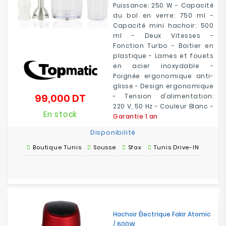
Puissance: 250 W - Capacité
du bol en verre: 750 ml -
Capacité mini hachoir: 500
ml - Deux Vitesses -
Fonction Turbo - Boitier en
plastique - Lames et fouets
en acier inoxydable -
Poignée ergonomique anti-
glisse - Design ergonomique
99,000 DT
- Tension d’alimentation:
Prix
220 V, 50 Hz - Couleur Blanc -
En stock
Garantie 1 an
Disponibilité
Boutique Tunis
Sousse
Sfax
Tunis Drive-IN
Hachoir Électrique Fakir Atomic
/ 600W