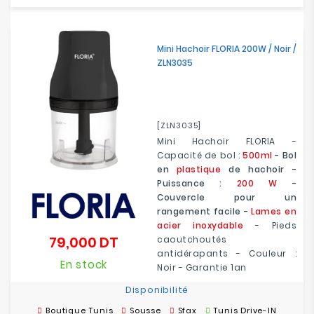
Mini Hachoir FLORIA 200W / Noir /
ZLN3035
[ZLN3035]
Mini Hachoir FLORIA -
Capacité de bol :
500ml
- Bol
en
plastique
de hachoir -
Puissance :
200 W
-
Couvercle pour un
rangement facile -
Lames en
acier inoxydable
- Pieds
79,000 DT
caoutchoutés
Prix
antidérapants - Couleur :
En stock
Noir - Garantie 1an
Disponibilité
Boutique Tunis
Sousse
Sfax
Tunis Drive-IN