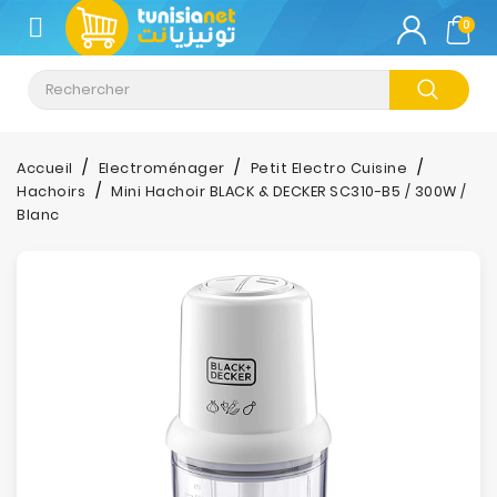
CATÉGORIE
0
Climatisation
Informatique
Accueil
Electroménager
Petit Electro Cuisine
Hachoirs
Mini Hachoir BLACK & DECKER SC310-B5 / 300W /
Téléphonie
Blanc
&
Tablette
Impression
Stockage
TV-
Son-
Photos