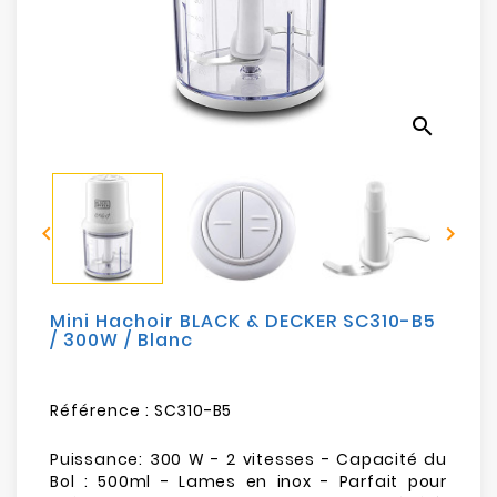
Electroménager
Bureautique
search
Réseau
&
Sécurité


Mobilités
&
Loisirs
Mini Hachoir BLACK & DECKER SC310-B5
/ 300W / Blanc
Référence :
SC310-B5
Puissance: 300 W - 2 vitesses - Capacité du
Bol : 500ml - Lames en inox - Parfait pour