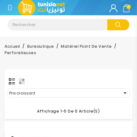
CATÉGORIE
0
Climatisation
Informatique
Accueil
Bureautique
Matériel Point De Vente
Perforelieuses
Téléphonie
&
Tablette
Impression

Prix croissant
Stockage
Affichage 1-5 De 5 Article(s)
TV-
Son-
Photos