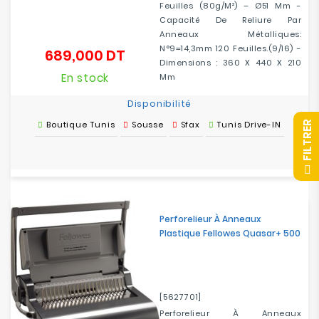
Feuilles (80g/m²) – Ø51 Mm -
Capacité De Reliure Par
Anneaux Métalliques:
N°9=14,3mm 120 Feuilles.(9/16) -
689,000 DT
Prix
Dimensions : 360 X 440 X 210
En stock
Mm
Disponibilité
Boutique Tunis
Sousse
Sfax
Tunis Drive-IN
R
F
I
L
T
R
E
Perforelieur À Anneaux
Plastique Fellowes Quasar+ 500
[5627701]
Perforelieur À Anneaux