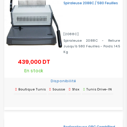
Spiraleuse 2088C / 580 Feuilles
Electroménager
Bureautique
[2088C]
Réseau
&
Spiraleuse 2088C - Reliure
Sécurité
Jusqu'à 580 Feuilles - Poids: 14.5
Kg
439,000 DT
Mobilités
Prix
&
En stock
Loisirs
Disponibilité
Boutique Tunis
Sousse
Sfax
Tunis Drive-IN
Perforelieuse GBC CombBind