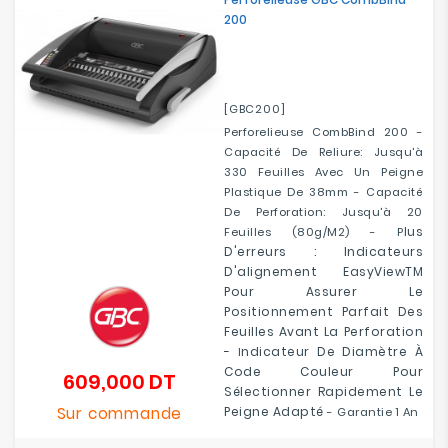
200
[GBC200]
Perforelieuse CombBind 200 -
Capacité De Reliure: Jusqu'à
330 Feuilles Avec Un Peigne
Plastique De 38mm - Capacité
De Perforation: Jusqu'à 20
Lus
Feuilles (80g/m2) - P
D'erreurs : Indicateurs
D'alignement EasyViewTM
Pour Assurer Le
Positionnement Parfait Des
Feuilles Avant La Perforation
-
Ndicateur De Diamètre À
I
Code Couleur Pour
609,000 DT
Prix
Sélectionner Rapidement Le
Sur commande
Peigne Adapté
- Garantie 1 An