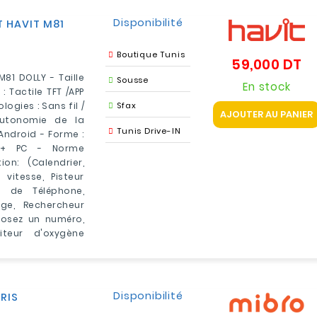
Disponibilité
 HAVIT M81
Boutique Tunis
59,000 DT
Pr
81 DOLLY - Taille
Sousse
En stock
: Tactile TFT /APP
logies : Sans fil /
Sfax
AJOUTER AU PANIER
Autonomie de la
Tunis Drive-IN
 Android - Forme :
S + PC - Norme
n: (Calendrier,
itesse, Pisteur
l de Téléphone,
ge, Rechercheur
osez un numéro,
iteur d'oxygène
Disponibilité
RIS