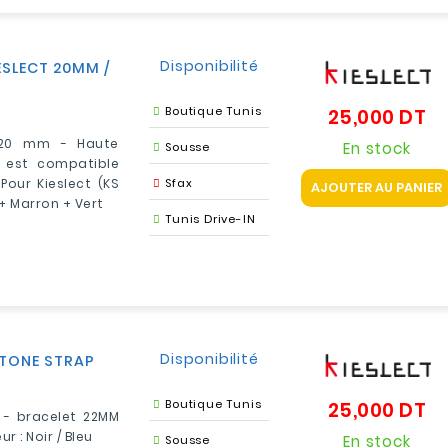
Disponibilité
ESLECT 20MM /
Boutique Tunis
25,000 DT
Pr
 20 mm - Haute
En stock
Sousse
t est compatible
our Kieslect (KS
Sfax
AJOUTER AU PANIER
 + Marron + Vert
Tunis Drive-IN
Disponibilité
-TONE STRAP
Boutique Tunis
25,000 DT
Pr
 - bracelet 22MM
ur : Noir / Bleu
En stock
Sousse