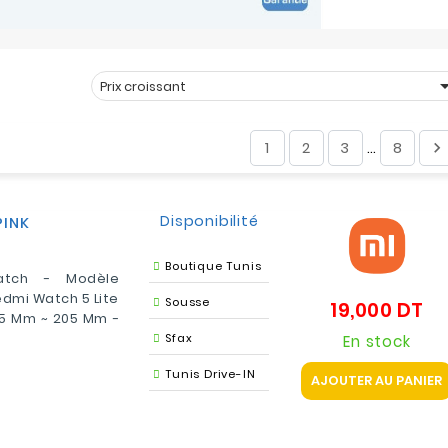
Prix croissant
Trier par :
1
2
3
8

…
Disponibilité
PINK
Boutique Tunis
atch - Modèle
edmi Watch 5 Lite
Sousse
19,000 DT
Pri
 135 Mm ~ 205 Mm -
Sfax
En stock
Tunis Drive-IN
AJOUTER AU PANIER