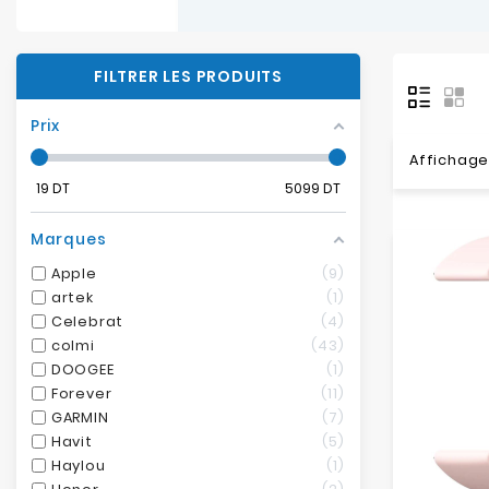
FILTRER LES PRODUITS
Prix
Affichage 
19
DT
5099
DT
Marques
Apple
9
artek
1
Celebrat
4
colmi
43
DOOGEE
1
Forever
11
GARMIN
7
Havit
5
Haylou
1