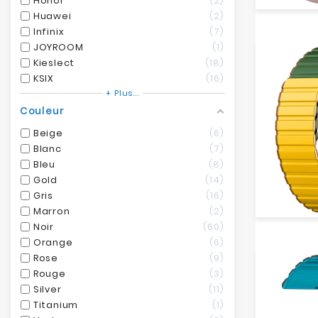
Honor
2
Huawei
2
Infinix
7
JOYROOM
1
Kieslect
18
KSIX
16
+ Plus...
Couleur
Beige
6
Blanc
7
Bleu
8
Gold
14
Gris
16
Marron
2
Noir
60
Orange
6
Rose
9
Rouge
3
Silver
11
Titanium
1