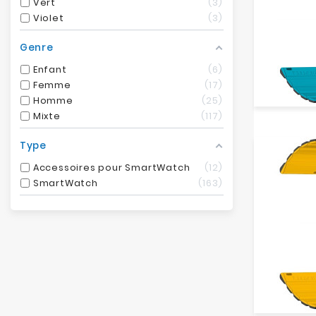
Vert
3
Violet
3
Genre
Enfant
6
Femme
17
Homme
25
Mixte
117
Type
Accessoires pour SmartWatch
12
SmartWatch
163