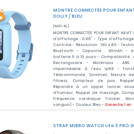
MONTRE CONNECTÉE POUR ENFANT
DOLLY / BLEU
[M81-BL]
MONTRE CONNECTÉE POUR ENFANT HAVIT M
d'affichage : 0.96" - Type d'affichage 
Contrôle - Résolution : 160 x 80 - Techno
Bluetooth - Capacité : 90mAh - 
batterie 5 à 10 jours - Compatibilité :
Rectangulaire - Matériaux : AB
imperméable à l'eau Ip68 - Fonctio
Télécommande, Sommeil, Mesure de v
fitness, Compteur de pas, Rappe
Répondre à un appel, Lancer essa
d'humeur, Rappel de message, Comp
Fréquence cardiaque Tracker, Mon
sanguin) - Couleur Bleu -
Garantie 1 an
STRAP MIBRO WATCH Lite 3 PRO G