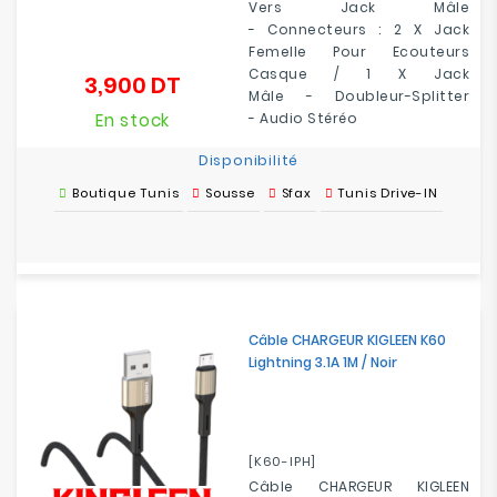
Vers Jack Mâle
-
Connecteurs : 2 X Jack
Femelle
Pour Ecouteurs
Casque
/ 1 X Jack
3,900 DT
Prix
Mâle
-
Doubleur-Splitter
En stock
-
Audio Stéréo
Disponibilité
Boutique Tunis
Sousse
Sfax
Tunis Drive-IN
Câble CHARGEUR KIGLEEN K60
Lightning 3.1A 1M / Noir
[K60-IPH]
Câble CHARGEUR KIGLEEN