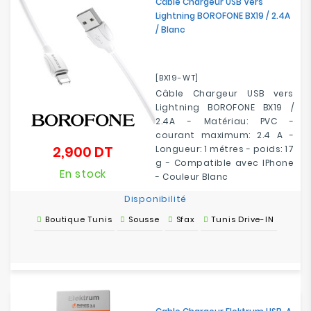
Câble Chargeur USB Vers
Lightning BOROFONE BX19 / 2.4A
/ Blanc
[BX19-WT]
Câble Chargeur USB vers
Lightning BOROFONE BX19 /
2.4A - Matériau: PVC -
courant maximum: 2.4 A -
2,900 DT
Longueur: 1 métres - poids: 17
Prix
g - Compatible avec IPhone
En stock
- Couleur Blanc
Disponibilité
Boutique Tunis
Sousse
Sfax
Tunis Drive-IN