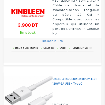
- Longueur 1M - Sortie: 3.0A -
Câble de charge et de
synchronisation Longueur
du câble :20 CM -
Compatible avec tous les
3,900 DT
appareils qui utilisent un
Prix
port de LIGHTNING - Couleur
En stock
Noir
Disponibilité
Boutique Tunis
Sousse
Sfax
Tunis Drive-IN
CABLE CHARGEUR Elektrum EL01
120W 6A USB - TypeC
[EL01-120W]