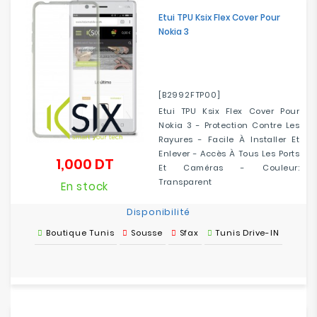
Electroménager
Etui TPU Ksix Flex Cover Pour
Nokia 3
Bureautique
Réseau
[B2992FTP00]
&
Etui TPU Ksix Flex Cover Pour
Sécurité
Nokia 3 - Protection Contre Les
Rayures - Facile À Installer Et
Mobilités
Enlever - Accès À Tous Les Ports
1,000 DT
Prix
&
Et Caméras - Couleur:
Loisirs
Transparent
En stock
Disponibilité
Boutique Tunis
Sousse
Sfax
Tunis Drive-IN