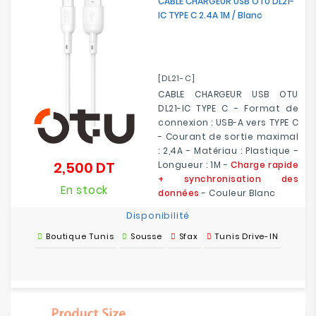
CABLE CHARGEUR USB OTU DL21-
IC TYPE C 2.4A 1M / Blanc
[DL21-C]
CABLE CHARGEUR USB OTU
DL21-IC TYPE C - Format de
connexion : USB-A vers TYPE C
- Courant de sortie maximal
: 2,4A - Matériau : Plastique -
2,500 DT
Longueur : 1M -
Charge rapide
Prix
+ synchronisation des
En stock
données
- Couleur Blanc
Disponibilité
Boutique Tunis
Sousse
Sfax
Tunis Drive-IN