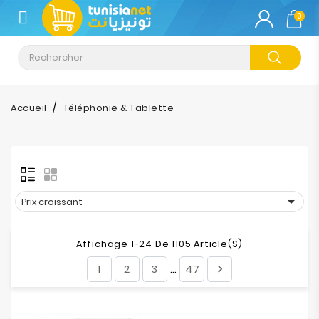
CATÉGORIE
0
Climatisation
Informatique
Accueil
Téléphonie & Tablette
Téléphonie
&
Tablette
Impression

Prix croissant
Stockage
Affichage 1-24 De 1105 Article(s)
1
2
3
47

…
TV-
Son-
Photos