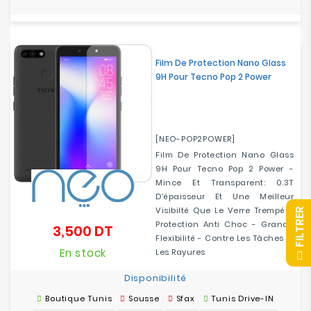
Film De Protection Nano Glass
9H Pour Tecno Pop 2 Power
[NEO-POP2POWER]
Film De Protection Nano Glass
9H Pour Tecno Pop 2 Power -
Mince Et Transparent: 0.3T
D'épaisseur Et Une Meilleur
Visibilté Que Le Verre Trempé -
R
Protection Anti Choc - Grande
3,500 DT
Prix
Flexibilité - Contre Les Tâches Et
En stock
Les Rayures
F
I
L
T
R
E
Disponibilité
Boutique Tunis
Sousse
Sfax
Tunis Drive-IN