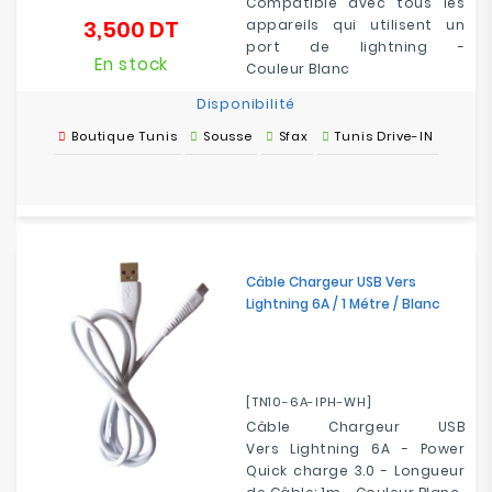
Compatible avec tous les
3,500 DT
appareils qui utilisent un
Prix
port de l
ightning
-
En stock
Couleur Blanc
Disponibilité
Boutique Tunis
Sousse
Sfax
Tunis Drive-IN
Câble Chargeur USB Vers
Lightning 6A / 1 Métre / Blanc
[TN10-6A-IPH-WH]
Câble Chargeur USB
Vers Lightning 6A - Power
Quick charge 3.0 - Longueur