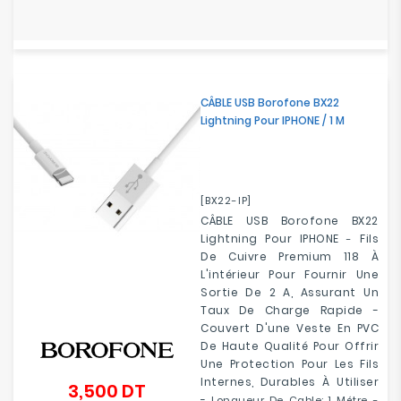
CÂBLE USB Borofone BX22
Lightning Pour IPHONE / 1 M
[BX22-IP]
CÂBLE USB Borofone BX22
Lightning Pour IPHONE
Fils
-
De Cuivre Premium 118 À
L'intérieur Pour Fournir Une
Sortie De 2 A, Assurant Un
Taux De Charge Rapide -
Couvert D'une Veste En PVC
De Haute Qualité Pour Offrir
Une Protection Pour Les Fils
Internes, Durables À Utiliser
3,500 DT
Prix
-
Longueur De Cable: 1 Métre -