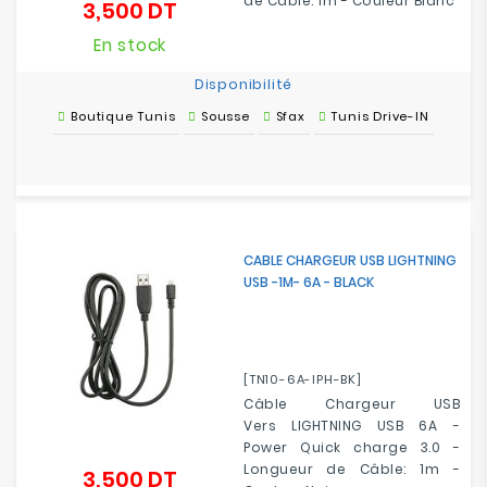
de Câble: 1m - Couleur Blanc
3,500 DT
Prix
En stock
Disponibilité
Boutique Tunis
Sousse
Sfax
Tunis Drive-IN
CABLE CHARGEUR USB LIGHTNING
USB -1M- 6A - BLACK
[TN10-6A-IPH-BK]
Câble Chargeur USB
Vers LIGHTNING USB 6A -
Power Quick charge 3.0 -
Longueur de Câble: 1m -
3,500 DT
Prix