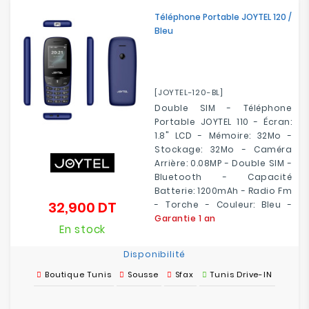
Electroménager
Téléphone Portable JOYTEL 120 /
Bleu
Bureautique
Réseau
[JOYTEL-120-BL]
&
Double SIM - Téléphone
Sécurité
Portable JOYTEL 110 - Écran:
1.8" LCD - Mémoire: 32Mo -
Mobilités
Stockage: 32Mo - Caméra
&
Arrière: 0.08MP - Double SIM -
Loisirs
Bluetooth - Capacité
Batterie: 1200mAh - Radio Fm
32,900 DT
- Torche - Couleur: Bleu -
Prix
Garantie 1 an
En stock
Disponibilité
Boutique Tunis
Sousse
Sfax
Tunis Drive-IN