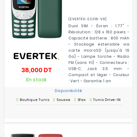
[EVERTEK-E3218-VR]
Dual SIM - Écran : 1.77" -
Résolution : 128 x 160 pixels -
Capacité batterie : 800 mAh
- Stockage extensible via
carte microSD (jusqu'à 16
Go) - Lampe torche - Radio
FM (sans fil) - Connecteurs :
38,000 DT
USB-C, Jack 3.5 mm -
Prix
Compact et léger - Couleur
En stock
: Vert - Garantie 1 an
Disponibilité
Boutique Tunis
Sousse
Sfax
Tunis Drive-IN