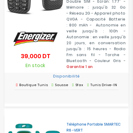
Double SIM - Écran: 1.77" -
Mémoire : jusqu'à 32 Go
- Réseau 2G - Appareil photo
QVGA - Capacité Batterie
: 800 mAh - Autonomie en
veille jusqu'à : 100h -
Autonomie : en veille jusqu'à
20 jours, en conversation
jusqu'à : 15 heures - Radio
39,000 DT
Fm sans fil - Torche -
Prix
Bluetooth - Couleur Gris -
En stock
Garantie 1 an
Disponibilité
Boutique Tunis
Sousse
Sfax
Tunis Drive-IN
Téléphone Portable SMARTEC
R6 -VERT