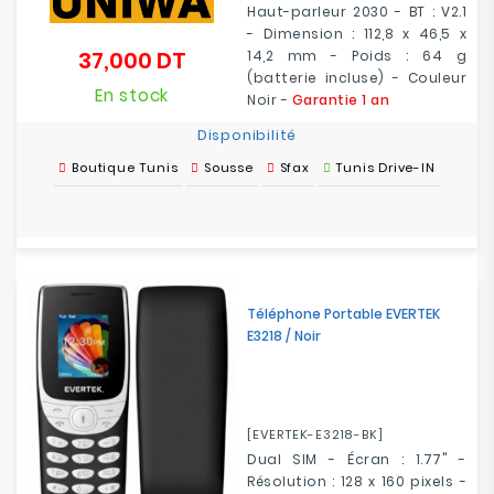
Haut-parleur 2030 - BT : V2.1
-
Dimension : 112,8 x 46,5 x
37,000 DT
14,2 mm -
Poids :
64 g
Prix
(batterie incluse)
- Couleur
En stock
Noir -
Garantie 1 an
Disponibilité
Boutique Tunis
Sousse
Sfax
Tunis Drive-IN
Téléphone Portable EVERTEK
E3218 / Noir
[EVERTEK-E3218-BK]
Dual SIM - Écran : 1.77" -
Résolution : 128 x 160 pixels -