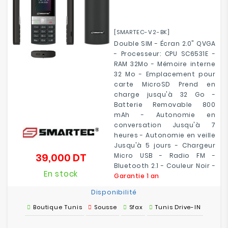
[SMARTEC-V2-BK]
Double SIM - Écran 2.0" QVGA
- Processeur: CPU SC6531E -
RAM 32Mo - Mémoire interne
32 Mo - Emplacement pour
carte MicroSD Prend en
charge jusqu'à 32 Go -
Batterie Removable 800
mAh - Autonomie en
conversation Jusqu'à 7
heures - Autonomie en veille
Jusqu'à 5 jours - Chargeur
39,000 DT
Micro USB - Radio FM -
Prix
Bluetooth 2.1 - Couleur Noir -
En stock
Garantie 1 an
Disponibilité
Boutique Tunis
Sousse
Sfax
Tunis Drive-IN