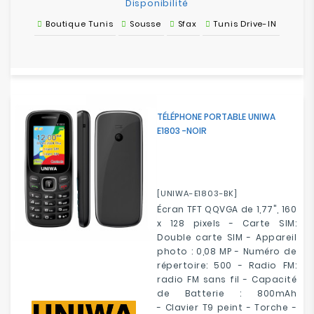
Disponibilité
Boutique Tunis
Sousse
Sfax
Tunis Drive-IN
TÉLÉPHONE PORTABLE UNIWA
E1803 -NOIR
[UNIWA-E1803-BK]
Écran TFT QQVGA de 1,77", 160
x 128 pixels - Carte SIM:
Double carte SIM - Appareil
photo : 0,08 MP - Numéro de
répertoire: 500 - Radio FM:
radio FM sans fil - Capacité
de Batterie : 800mAh
-
Clavier T9 peint
- Torche -