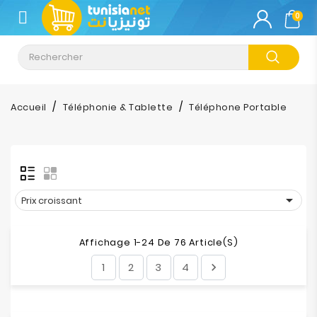
CATÉGORIE
0
Climatisation
Informatique
Accueil
Téléphonie & Tablette
Téléphone Portable
Téléphonie
&
Tablette
Impression

Prix croissant
Stockage
Affichage 1-24 De 76 Article(s)
1
2
3
4

TV-
Son-
Photos