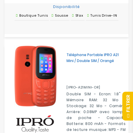
Disponibilité
Boutique Tunis
Sousse
Sfax
Tunis Drive-IN
Téléphone Portable IPRO A21
Mini / Double SIM / Orangé
[IPRO-A21MINI-OR]
Double SIM - Ecran: 1.8" -
R
Mémoire RAM: 32 Mo -
Stockage: 32 Mo - Caméra
Arrière: 0.08MP avec lampe
F
I
L
T
R
E
de poche - Capacité
Batterie: 800 mAh - Formats
de lecture musique: MP3 - FM