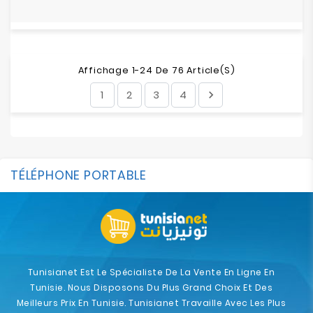
Affichage 1-24 De 76 Article(s)
1
2
3
4

TÉLÉPHONE PORTABLE
Tunisianet Est Le Spécialiste De La Vente En Ligne En
Tunisie. Nous Disposons Du Plus Grand Choix Et Des
Meilleurs Prix En Tunisie. Tunisianet Travaille Avec Les Plus