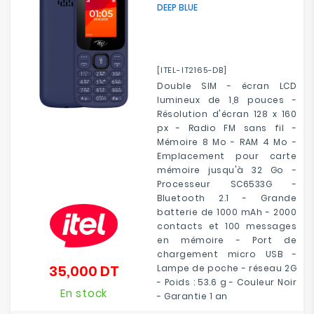
DEEP BLUE
[ITEL-IT2165-DB]
Double SIM - écran LCD
lumineux de 1,8 pouces -
Résolution d'écran 128 x 160
px - Radio FM sans fil -
Mémoire 8 Mo - RAM 4 Mo -
Emplacement pour carte
mémoire jusqu'à 32 Go -
Processeur SC6533G -
Bluetooth 2.1 - Grande
batterie de 1000 mAh - 2000
contacts et 100 messages
en mémoire - Port de
chargement micro USB -
35,000 DT
Lampe de poche - réseau 2G
Prix
- Poids : 53.6 g - Couleur Noir
En stock
- Garantie 1 an