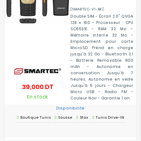
[SMARTEC-V1-BK]
Double SIM - Écran 2.0" QVGA
128 x 160 - Processeur : CPU
SC6531E - RAM 32 Mo -
Mémoire interne 32 Mo -
Emplacement pour carte
MicroSD Prend en charge
jusqu'à 32 Go - Bluetooth 2.1
- Batterie Removable 800
mAh - Autonomie en
conversation Jusqu'à 7
heures, Autonomie en veille
39,000 DT
Jusqu'à 5 jours - Chargeur
Prix
Micro USB - Radio FM -
En stock
Couleur Noir - Garantie 1 an
Disponibilité
Boutique Tunis
Sousse
Sfax
Tunis Drive-IN