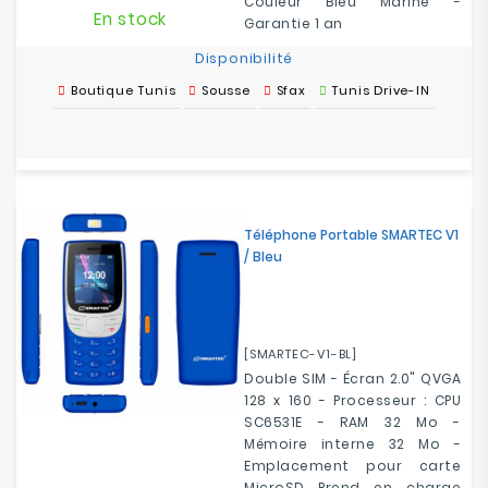
Couleur Bleu Marine -
En stock
Garantie 1 an
Disponibilité
Boutique Tunis
Sousse
Sfax
Tunis Drive-IN
Téléphone Portable SMARTEC V1
/ Bleu
[SMARTEC-V1-BL]
Double SIM - Écran 2.0" QVGA
128 x 160 - Processeur : CPU
SC6531E - RAM 32 Mo -
Mémoire interne 32 Mo -
Emplacement pour carte
MicroSD Prend en charge