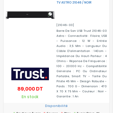
TV ASTRO 21046 / NOIR
Electroménager
Bureautique
[21046-03]
Réseau
Barre De Son USB Trust 21046-03
&
Astro - Connectivité : Filaire, USB
Sécurité
- Puissance : 12 W - Entrée
Audio : 3,5 Mm - Longueur Du
Câble D'alimentation : 140cm -
Mobilités
Impédance Du Haut-Parleur : 4
&
Ohms - Réponse De Fréquence :
Loisirs
100 - 20000 Hz - Compatibilité
Générale : PC Ou Ordinateur
Portable, Smart TV - Taille Du
Pilote 45 Mm - Design Robuste -
Poids : 700 G - Dimension : 470
89,000 DT
Prix
X 70 X 75 Mm - Couleur : Noir -
En stock
Garantie : 1 An
Disponibilité