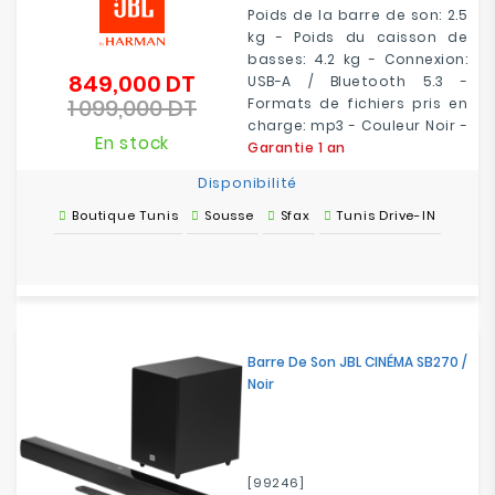
Poids de la barre de son: 2.5
kg - Poids du caisson de
basses: 4.2 kg - Connexion:
849,000 DT
Prix
USB-A / Bluetooth 5.3 -
1 099,000 DT
de
Formats de fichiers pris en
Prix
base
charge: mp3 - Couleur Noir -
En stock
Garantie 1 an
Disponibilité
Boutique Tunis
Sousse
Sfax
Tunis Drive-IN
Barre De Son JBL CINÉMA SB270 /
Noir
[99246]