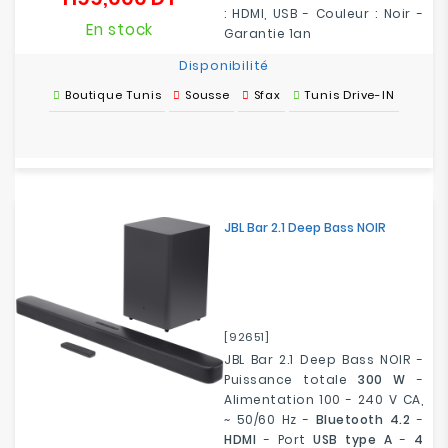
: HDMI, USB - Couleur : Noir -
En stock
Garantie 1an
Disponibilité
Boutique Tunis
Sousse
Sfax
Tunis Drive-IN
JBL Bar 2.1 Deep Bass NOIR
[92651]
JBL Bar 2.1 Deep Bass NOIR -
Puissance totale
300 W
-
Alimentation 100 - 240 V CA,
~ 50/60 Hz -
Bluetooth 4.2
-
HDMI
- Port
USB type A
-
4