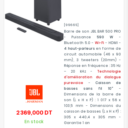
[99665]
Barre de son JBL BAR 500 PRO
- Puissance
590 W
-
Bluetooth 5.0 -
Wi-Fi
-
HDMI -
4 haut-parleurs
en forme de
circuit automobile (46 x 90
mm), 3 tweeters (20mm) -
Réponse en fréquence : 35 Hz
– 20 kHz -
Technologie
d'amélioration du dialogue
purevoice
-
Caisson de
basses sans fil 10"
-
Dimensions de la barre de
son (L x H x P) : 1 017 x 56 x
103,5 mm - Dimensions du
2 369,000 DT
caisson de basses (L x H x P) :
Prix
305 x 440,4 x 305 mm -
En stock
Garantie 1 an