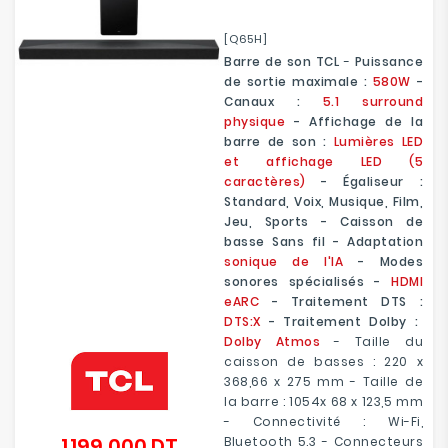
[Q65H]
Barre de son TCL
-
Puissance
de sortie maximale :
580W
-
Canaux :
5.1 surround
physique
- Affichage de la
barre de son :
Lumières LED
et affichage LED (5
caractères)
- Égaliseur :
Standard, Voix, Musique, Film,
Jeu, Sports - Caisson de
basse Sans fil - Adaptation
sonique de l'IA
- Modes
sonores spécialisés -
HDMI
eARC
- Traitement DTS :
DTS:X
- Traitement Dolby :
Dolby Atmos
- Taille du
caisson de basses : 220 x
368,66 x 275 mm - Taille de
la barre : 1054x 68 x 123,5 mm
- Connectivité : Wi-Fi,
1 199,000 DT
Bluetooth 5.3 - Connecteurs
Prix