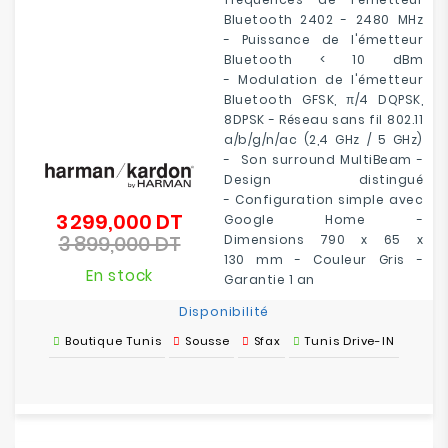
Bluetooth 2402 - 2480 MHz
- Puissance de l'émetteur
Bluetooth < 10 dBm
- Modulation de l'émetteur
Bluetooth GFSK, π/4 DQPSK,
8DPSK - Réseau sans fil 802.11
a/b/g/n/ac (2,4 GHz / 5 GHz)
- Son surround MultiBeam -
Design distingué
- Configuration simple avec
3 299,000 DT
Prix
Google Home -
3 899,000 DT
de
Dimensions 790 x 65 x
Prix
base
130 mm - Couleur Gris -
En stock
Garantie 1 an
Disponibilité
Boutique Tunis
Sousse
Sfax
Tunis Drive-IN