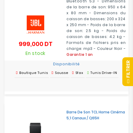
Bluetooth 5.3 - Dimensions
de la barre de son: 950 x 64
x 80 mm - Dimensions du
caisson de basses: 200 x 324
x 250 mm - Poids de la barre
de son: 2.5 kg - Poids du
caisson de basses: 4.2 kg -
999,000 DT
Formats de fichiers pris en
Prix
charge: mp3 - Couleur Noir -
En stock
Garantie 1 an
R
Disponibilité
Boutique Tunis
Sousse
Sfax
Tunis Drive-IN
F
I
L
T
R
E
Barre De Son TCL Home Cinéma
5,1 Canaux / Q65H