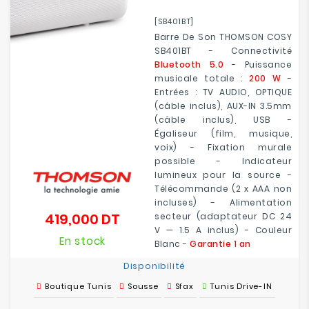
[SB401BT]
Barre De Son THOMSON COSY
SB401BT - Connectivité
Bluetooth 5.0
- Puissance
musicale totale :
200 W
-
Entrées : TV AUDIO, OPTIQUE
(câble inclus), AUX-IN 3.5mm
(câble inclus), USB -
Égaliseur (film, musique,
voix) - Fixation murale
possible - Indicateur
lumineux pour la source -
Télécommande (2 x AAA non
incluses) - Alimentation
419,000 DT
secteur (adaptateur DC 24
Prix
V — 1.5 A inclus) - Couleur
En stock
Blanc -
Garantie 1 an
Disponibilité
Boutique Tunis
Sousse
Sfax
Tunis Drive-IN