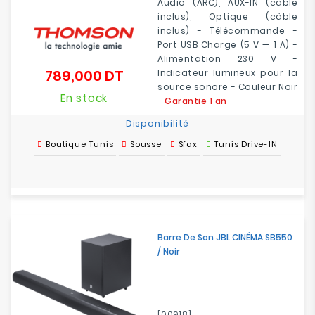
Audio (ARC), AUX-IN (câble
inclus), Optique (câble
inclus) - Télécommande -
Port USB Charge (5 V — 1 A) -
Alimentation 230 V -
789,000 DT
Indicateur lumineux pour la
Prix
source sonore - Couleur Noir
En stock
-
Garantie 1 an
Disponibilité
Boutique Tunis
Sousse
Sfax
Tunis Drive-IN
Barre De Son JBL CINÉMA SB550
/ Noir
[00918]