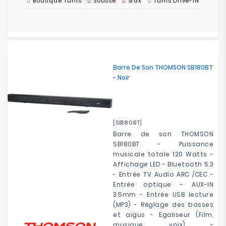
Boutique Tunis
Sousse
Sfax
Tunis Drive-IN
Barre De Son THOMSON SB180BT
- Noir
[SB180BT]
Barre de son THOMSON
SB180BT - Puissance
musicale totale 120 Watts -
Affichage LED - Bluetooth 5.3
- Entrée TV Audio ARC /CEC -
Entrée optique - AUX-IN
3.5mm - Entrée USB lecture
(MP3) - Réglage des basses
et aigus - Egaliseur (Film,
musique, voix) -