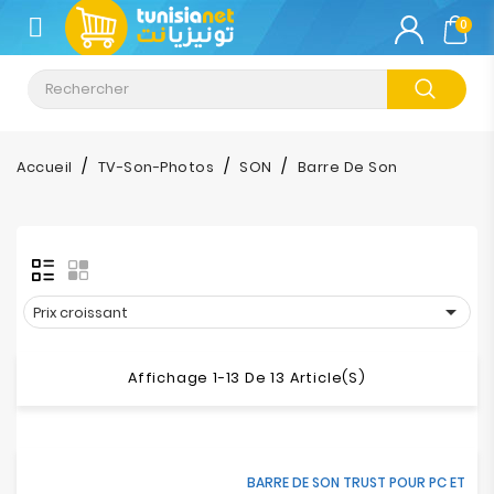
CATÉGORIE
0
Climatisation
Informatique
Accueil
TV-Son-Photos
SON
Barre De Son
Téléphonie
&
Tablette
Impression

Prix croissant
Stockage
Affichage 1-13 De 13 Article(s)
TV-
Son-
Photos
BARRE DE SON TRUST POUR PC ET