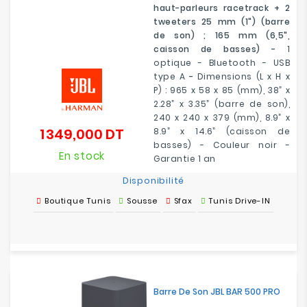
haut-parleurs racetrack + 2
tweeters 25 mm (1") (barre
de son) ; 165 mm (6,5",
caisson de basses) -
1
optique - Bluetooth - USB
type A
-
Dimensions (L x H x
P) : 965 x 58 x 85 (mm), 38” x
2.28” x 3.35” (barre de son),
240 x 240 x 379 (mm), 8.9” x
1 349,000 DT
8.9” x 14.6” (caisson de
Prix
basses) - Couleur noir -
En stock
Garantie 1 an
Disponibilité
Boutique Tunis
Sousse
Sfax
Tunis Drive-IN
Barre De Son JBL BAR 500 PRO