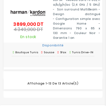
a/b/g/n/ac (2,4 GHz / 5 GHz)
- Son surround MultiBeam -
Design distingué
- Configuration simple avec
3 899,000 DT
Prix
Google Home -
4 349,000 DT
de
Dimensions 790 x 65 x
Prix
base
130 mm - Couleur Noir -
En stock
Garantie 1 an
Disponibilité
Boutique Tunis
Sousse
Sfax
Tunis Drive-IN
Affichage 1-13 De 13 Article(s)