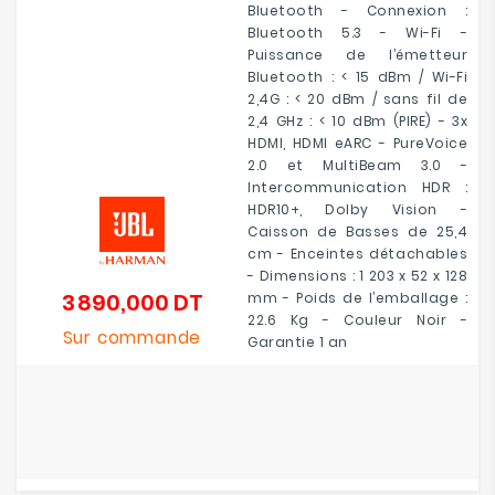
Bluetooth - Connexion :
Bluetooth 5.3 - Wi-Fi -
Puissance de l’émetteur
Bluetooth : < 15 dBm / Wi-Fi
2,4G : < 20 dBm / sans fil de
2,4 GHz : < 10 dBm (PIRE) - 3x
HDMI, HDMI eARC - PureVoice
2.0 et MultiBeam 3.0 -
Intercommunication HDR :
HDR10+, Dolby Vision -
Caisson de Basses de 25,4
cm - Enceintes détachables
- Dimensions : 1 203 x 52 x 128
3 890,000 DT
mm - Poids de l’emballage :
Prix
22.6 Kg - Couleur Noir -
Sur commande
Garantie 1 an