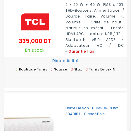
2 x 20 W + 40 W, RMS à 10%
THD-Boutons: Alimentation /
Source, Paire, Volume +,
Volume- - Grille de haut-
parleur en métal - Entrée
HDMI ARC - Lecture USB / TF -
335,000 DT
Bluetooth v5.0 A2DP -
Prix
Adaptateur AC / DC
En stock
-
Garantie 1 an
Disponibilité
Boutique Tunis
Sousse
Sfax
Tunis Drive-IN
Barre De Son THOMSON COSY
SB401BT - Blanc&Bois