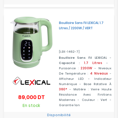
Bouilloire Sans Fil LEXICAL 1.7
Litres / 2200W / VERT
[LEK-1462-7]
Bouilloire Sans Fil LEXICAL
-
1.7 Litres
Capacité :
-
2200W
Puissance :
- Niveaux
4 Niveaux
De Température :
-
Afficheur LED - Indicateur
Numérique - Base Rotative À
360°
- Matière : Verre Haute
Résistance Avec Finitions
89,000 DT
Prix
Modernes - Couleur : Vert -
En stock
Garantie 1an
Disponibilité