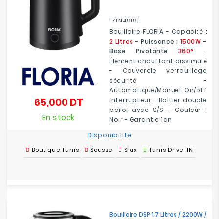
[ZLN4919]
Bouilloire FLORIA - Capacité :
2 Litres
- Puissance :
1500W
-
Base Pivotante
360°
-
Élément chauffant dissimulé
- Couvercle verrouillage
sécurité -
Automatique/Manuel On/off
65,000 DT
interrupteur - Boîtier double
Prix
paroi avec S/S - Couleur :
En stock
Noir - Garantie 1an
Disponibilité
Boutique Tunis
Sousse
Sfax
Tunis Drive-IN
Bouilloire DSP 1.7 Litres / 2200W /