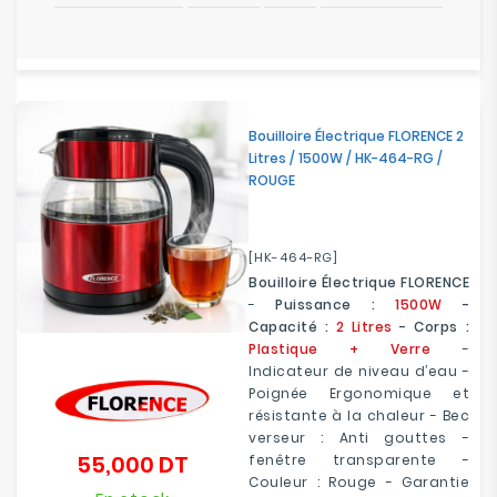
Bouilloire Électrique FLORENCE 2
Litres / 1500W / HK-464-RG /
ROUGE
[HK-464-RG]
Bouilloire Électrique FLORENCE
-
Puissance :
1500W
-
Capacité :
2 Litres
- Corps :
Plastique + Verre
-
Indicateur de niveau d’eau -
Poignée Ergonomique et
résistante à la chaleur - Bec
verseur : Anti gouttes -
55,000 DT
fenêtre transparente -
Prix
Couleur : Rouge - Garantie