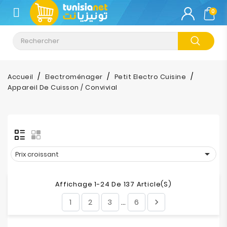
CATÉGORIE
0
Climatisation
Informatique
Accueil
Electroménager
Petit Electro Cuisine
Appareil De Cuisson / Convivial
Téléphonie
&
Tablette
Impression

Prix croissant
Stockage
Affichage 1-24 De 137 Article(s)
TV-
1
2
3
6

…
Son-
Photos