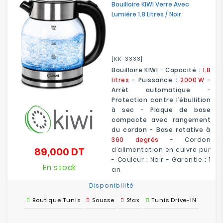
Bouilloire KIWI Verre Avec
Lumiére 1.8 Litres / Noir
[KK-3333]
Bouilloire KIWI
-
Capacité :
1.8
litres
- Puissance :
2000 W
-
Arrêt automatique -
Protection contre l’ébullition
à sec - Plaque de base
compacte avec rangement
du cordon - Base rotative à
360 degrés
- Cordon
89,000 DT
d’alimentation en cuivre pur
Prix
- Couleur : Noir - Garantie : 1
En stock
an
Disponibilité
Boutique Tunis
Sousse
Sfax
Tunis Drive-IN