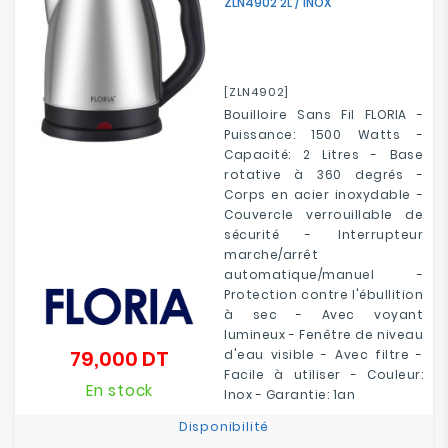
ZLN4902 2L / INOX
[ZLN4902]
Bouilloire Sans Fil FLORIA -
Puissance: 1500 Watts -
Capacité: 2 Litres - Base
rotative à 360 degrés -
Corps en acier inoxydable -
Couvercle verrouillable de
sécurité - Interrupteur
marche/arrêt
automatique/manuel -
Protection contre l'ébullition
à sec - Avec voyant
lumineux - Fenêtre de niveau
79,000 DT
d'eau visible - Avec filtre -
Prix
Facile à utiliser - Couleur:
En stock
Inox - Garantie: 1an
Disponibilité