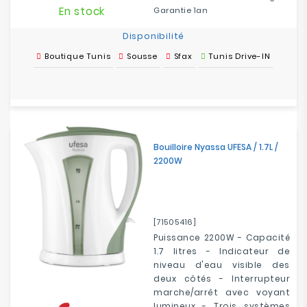
En stock
Garantie 1an
Disponibilité
Boutique Tunis
Sousse
Sfax
Tunis Drive-IN
Bouilloire Nyassa UFESA / 1.7L /
2200W
[71505416]
Puissance 2200W - Capacité
1.7 litres - Indicateur de
niveau d'eau visible des
deux côtés - Interrupteur
marche/arrêt avec voyant
lumineux - Trois systèmes