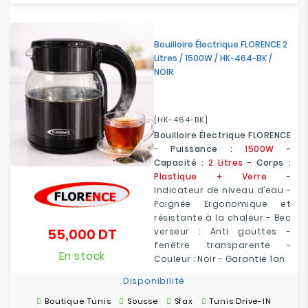
Bouilloire Électrique FLORENCE 2
Litres / 1500W / HK-464-BK /
NOIR
[HK-464-BK]
Bouilloire Électrique FLORENCE
-
Puissance :
1500W
-
Capacité :
2 Litres
- Corps :
Plastique + Verre
-
Indicateur de niveau d’eau -
Poignée Ergonomique et
résistante à la chaleur - Bec
55,000 DT
verseur : Anti gouttes -
Prix
fenêtre transparente -
En stock
Couleur : Noir - Garantie 1an
Disponibilité
Boutique Tunis
Sousse
Sfax
Tunis Drive-IN