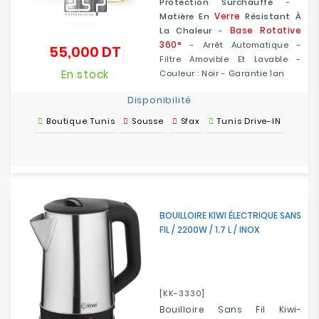
Protection Surchauffe
-
Verre
Matière En
Résistant À
Base Rotative
La Chaleur
-
360
°
- Arrêt Automatique -
55,000 DT
Prix
Filtre Amovible Et Lavable -
En stock
Couleur : Noir - Garantie 1an
Disponibilité
Boutique Tunis
Sousse
Sfax
Tunis Drive-IN
BOUILLOIRE KIWI ÉLECTRIQUE SANS
FIL / 2200W / 1.7 L / INOX
[KK-3330]
Bouilloire Sans Fil Kiwi-