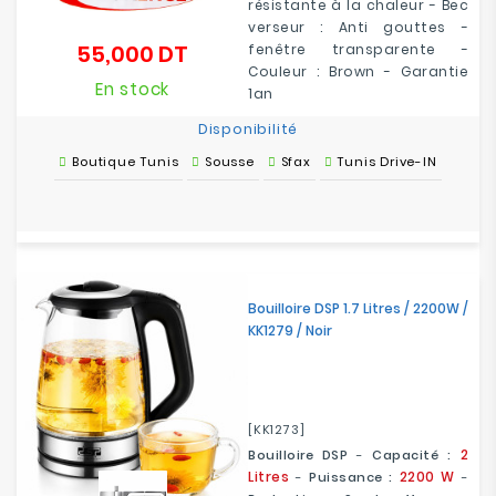
résistante à la chaleur - Bec
verseur : Anti gouttes -
55,000 DT
fenêtre transparente -
Prix
Couleur : Brown - Garantie
En stock
1an
Disponibilité
Boutique Tunis
Sousse
Sfax
Tunis Drive-IN
Bouilloire DSP 1.7 Litres / 2200W /
KK1279 / Noir
[KK1273]
2
Bouilloire DSP
-
Capacité :
Litres
2200 W
-
Puissance :
-