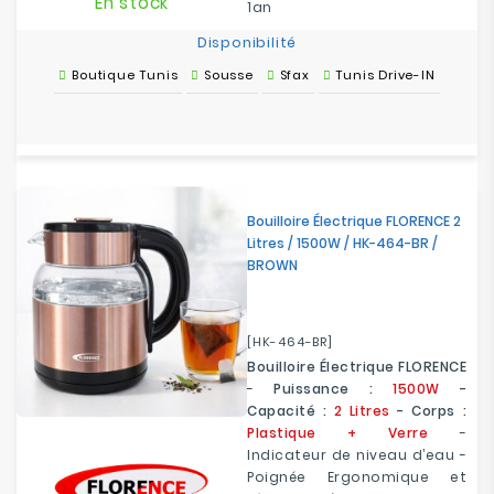
En stock
1an
Disponibilité
Boutique Tunis
Sousse
Sfax
Tunis Drive-IN
Bouilloire Électrique FLORENCE 2
Litres / 1500W / HK-464-BR /
BROWN
[HK-464-BR]
Bouilloire Électrique FLORENCE
-
Puissance :
1500W
-
Capacité :
2 Litres
- Corps :
Plastique + Verre
-
Indicateur de niveau d’eau -
Poignée Ergonomique et