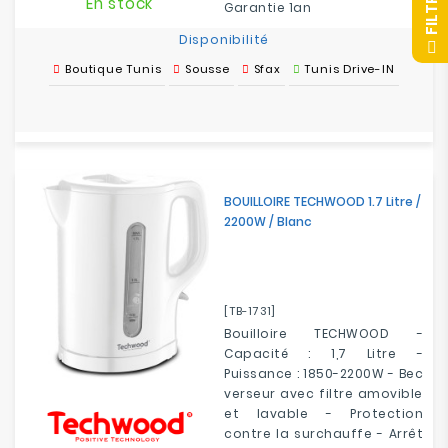
R
En stock
Garantie 1an
Disponibilité
F
I
L
T
R
E
Boutique Tunis
Sousse
Sfax
Tunis Drive-IN
BOUILLOIRE TECHWOOD 1.7 Litre /
2200W / Blanc
[TB-1731]
Bouilloire TECHWOOD -
Capacité : 1,7 Litre -
Puissance : 1850-2200W - Bec
verseur avec filtre amovible
et lavable - Protection
contre la surchauffe - Arrêt