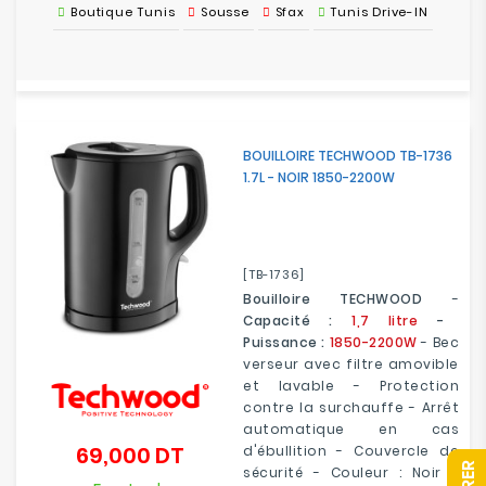
Boutique Tunis
Sousse
Sfax
Tunis Drive-IN
BOUILLOIRE TECHWOOD TB-1736
1.7L - NOIR 1850-2200W
[TB-1736]
Bouilloire TECHWOOD
-
Capacité :
1,7 litre
-
Puissance :
1850-2200W
- Bec
verseur avec filtre amovible
et lavable - Protection
contre la surchauffe - Arrêt
automatique en cas
69,000 DT
d'ébullition - Couvercle de
Prix
sécurité - Couleur : Noir -