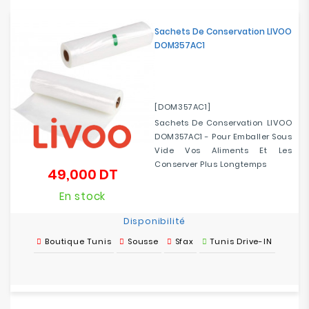
Electroménager
Sachets De Conservation LIVOO
DOM357AC1
Bureautique
Réseau
&
[DOM357AC1]
Sécurité
Sachets De Conservation LIVOO
DOM357AC1 - Pour Emballer Sous
Mobilités
Vide Vos Aliments Et Les
&
Conserver Plus Longtemps
49,000 DT
Prix
Loisirs
En stock
Disponibilité
Boutique Tunis
Sousse
Sfax
Tunis Drive-IN