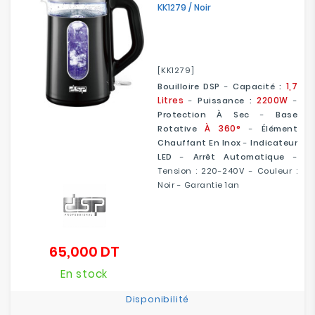
KK1279 / Noir
[KK1279]
1,7
Bouilloire DSP
-
Capacité :
Litres
2200W
-
Puissance :
-
Protection À Sec
-
Base
À 360°
Rotative
-
Élément
Chauffant En Inox
-
Indicateur
LED
-
Arrêt Automatique
-
Tension : 220-240V - Couleur :
Noir - Garantie 1an
65,000 DT
Prix
En stock
Disponibilité