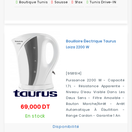
Boutique Tunis
Sousse
Sfax
Tunis Drive-IN
Bouilloire Électrique Taurus
Loiza 2200 W
[958514]
Puissance 2200 W - Capacité
1.7L - Résistance Apparente -
Niveau D’eau Visible Dans Les
Deux Sens - Filtre Amovible -
Bouton Marche/arrêt - Arrêt
69,000 DT
Prix
Automatique À Ébullition -
En stock
Range Cordon - Garantie 1 An
Disponibilité