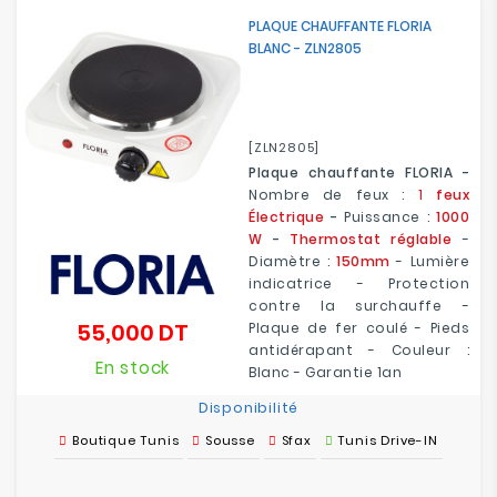
PLAQUE CHAUFFANTE FLORIA
BLANC - ZLN2805
[ZLN2805]
Plaque chauffante FLORIA -
Nombre de feux :
1
feux
Électrique
-
Puissance :
1000
W
-
Thermostat réglable
-
Diamètre :
150mm
- Lumière
indicatrice - Protection
contre la surchauffe -
55,000 DT
Plaque de fer coulé - Pieds
Prix
antidérapant - Couleur :
En stock
Blanc - Garantie 1an
Disponibilité
Boutique Tunis
Sousse
Sfax
Tunis Drive-IN