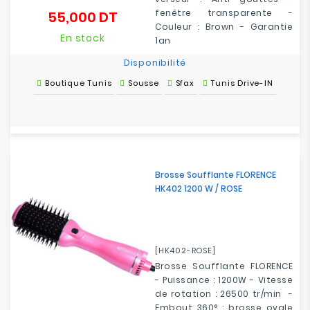
fenêtre transparente -
55,000 DT
Prix
Couleur : Brown - Garantie
En stock
1an
Disponibilité
Boutique Tunis
Sousse
Sfax
Tunis Drive-IN
Brosse Soufflante FLORENCE
HK402 1200 W / ROSE
[HK402-ROSE]
Brosse Soufflante FLORENCE
- Puissance : 1200W - Vitesse
de rotation : 26500 tr/min -
Embout 360° : brosse ovale