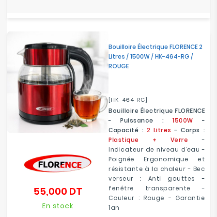
Bouilloire Électrique FLORENCE 2
Litres / 1500W / HK-464-RG /
ROUGE
[HK-464-RG]
Bouilloire Électrique FLORENCE
-
Puissance :
1500W
-
Capacité :
2 Litres
- Corps :
Plastique + Verre
-
Indicateur de niveau d’eau -
Poignée Ergonomique et
résistante à la chaleur - Bec
verseur : Anti gouttes -
fenêtre transparente -
55,000 DT
Prix
Couleur : Rouge - Garantie
En stock
1an