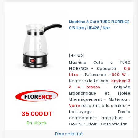
Electroménager
Machine À Café TURC FLORENCE
Bureautique
0.5 Litre / HK426 / Noir
Réseau
&
Sécurité
[HK426]
Machine Café à TURC
Mobilités
FLORENCE
-
Capacité :
0,5
&
Litre
- Puissance :
600 W
-
Loisirs
Nombre de tasses :
environ 3
à 4 tasses
- Poignée
Ergonomique et isolée
thermiquement - Matériau :
Verre
résistant à la chaleur -
Nettoyage : Facile
35,000 DT
Prix
composants amovibles -
En stock
Couleur : Noir - Garantie 1an
Disponibilité