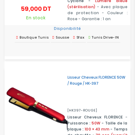
Cyclone -
Lumière bleue
(stérilisation)
- Avec plaque
59,000 DT
Prix
de protection - Couleur :
En stock
Rose - Garantie : 1 an
Disponibilité
Boutique Tunis
Sousse
Sfax
Tunis Drive-IN
Lisseur Cheveux FLORENCE 50W
/ Rouge / HK-397
[HK397-ROUGE]
Lisseur Cheveux FLORENCE
-
Puissance :
50W
- Taille de la
plaque :
100 × 43 mm
- Temps