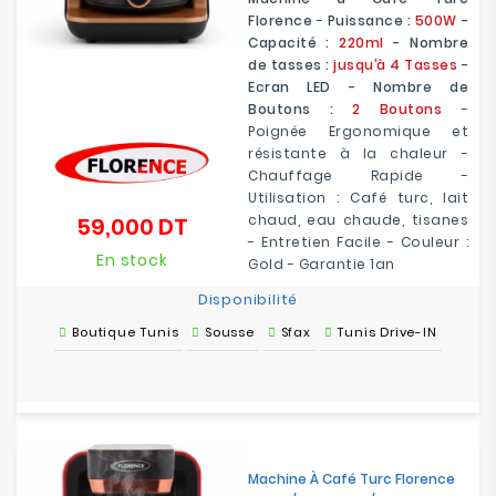
Florence
-
Puissance :
500W
-
Capacité :
220ml
- Nombre
de tasses :
jusqu’à 4 Tasses
-
Ecran LED - Nombre de
Boutons :
2 Boutons
-
Poignée Ergonomique et
résistante à la chaleur -
Chauffage Rapide -
Utilisation : Café turc, lait
chaud, eau chaude, tisanes
59,000 DT
Prix
- Entretien Facile - Couleur :
En stock
Gold - Garantie 1an
Disponibilité
Boutique Tunis
Sousse
Sfax
Tunis Drive-IN
Machine À Café Turc Florence