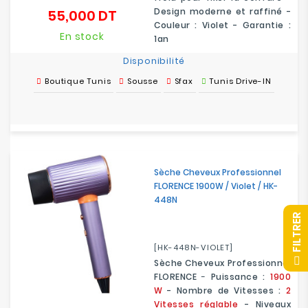
Design moderne et raffiné -
55,000 DT
Prix
Couleur : Violet - Garantie :
En stock
1an
Disponibilité
Boutique Tunis
Sousse
Sfax
Tunis Drive-IN
Sèche Cheveux Professionnel
FLORENCE 1900W / Violet / HK-
448N
R
[HK-448N-VIOLET]
F
I
L
T
R
E
Sèche Cheveux Professionnel
FLORENCE
-
Puissance :
1900
W
- Nombre de Vitesses :
2
Vitesses réglable
- Niveaux