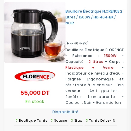
Bouilloire Électrique FLORENCE 2
Litres / 1500W / HK-464-BK /
NOIR
[HK-464-BK]
Bouilloire Électrique FLORENCE
-
Puissance :
1500W
-
Capacité :
2 Litres
- Corps :
Plastique + Verre
-
Indicateur de niveau d’eau -
Poignée Ergonomique et
résistante à la chaleur - Bec
verseur : Anti gouttes -
55,000 DT
Prix
fenêtre transparente -
En stock
Couleur : Noir - Garantie 1an
Disponibilité
Boutique Tunis
Sousse
Sfax
Tunis Drive-IN