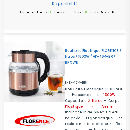
Disponibilité
Boutique Tunis
Sousse
Sfax
Tunis Drive-IN
Bouilloire Électrique FLORENCE 2
Litres / 1500W / HK-464-BR /
BROWN
[HK-464-BR]
Bouilloire Électrique FLORENCE
-
Puissance :
1500W
-
Capacité :
2 Litres
- Corps :
Plastique + Verre
-
Indicateur de niveau d’eau -
Poignée Ergonomique et
résistante à la chaleur - Bec
verseur : Anti gouttes -