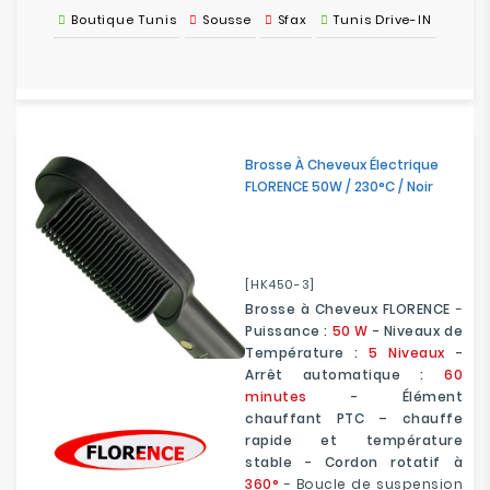
Boutique Tunis
Sousse
Sfax
Tunis Drive-IN
Brosse À Cheveux Électrique
FLORENCE 50W / 230°C / Noir
[HK450-3]
Brosse à Cheveux FLORENCE
-
Puissance :
50 W
- Niveaux de
Température :
5 Niveaux
-
Arrêt automatique :
60
minutes
- Élément
chauffant PTC – chauffe
rapide et température
stable - Cordon rotatif à
360°
- Boucle de suspension