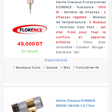
Sèche Cheveux Professionnel
FLORENCE
-
Puissance :
1000
W
- Nombre de Vitesses :
2
Vitesses réglable
- Niveaux
de tempérauture :
3 Niveaux
- Fonction Cool Shot :
Jet
d’air froid pour fixer la
coiffure et apporter
brillance
- Filtre d’air
45,000 DT
Prix
amovible - Couleur : Rouge -
En stock
Garantie : 1an
Disponibilité
Boutique Tunis
Sousse
Sfax
Tunis Drive-IN
Sèche Cheveux FLORENCE
1800W / HK448-1-G / Gris