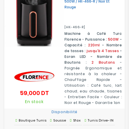
500W / HK-466-R / Noir Et
Rouge
[HK-466-R]
Machine à Café Turc
Florence
-
Puissance :
500W
-
Capacité :
220ml
- Nombre
de tasses :
jusqu’à 4 Tasses
-
Ecran LED - Nombre de
Boutons :
2 Boutons
-
Poignée Ergonomique et
résistante à la chaleur -
Chauffage Rapide -
Utilisation : Café turc, lait
chaud, eau chaude, tisanes
59,000 DT
Prix
- Entretien Facile - Couleur :
En stock
Noir et Rouge - Garantie 1an
Disponibilité
Boutique Tunis
Sousse
Sfax
Tunis Drive-IN