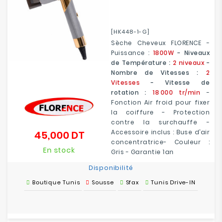
[HK448-1-G]
Sèche Cheveux FLORENCE -
Puissance :
1800W
- Niveaux
de Température :
2 niveaux
-
Nombre de Vitesses :
2
Vitesses
- Vitesse de
rotation :
18 000 tr/min
-
Fonction Air froid pour fixer
la coiffure - Protection
contre la surchauffe -
Accessoire inclus : Buse d’air
45,000 DT
Prix
concentratrice- Couleur :
En stock
Gris - Garantie 1an
Disponibilité
Boutique Tunis
Sousse
Sfax
Tunis Drive-IN