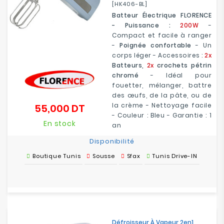
[HK406-BL]
Batteur Électrique FLORENCE
- Puissance :
200W
-
Compact et facile à ranger
-
Poignée confortable
- Un
corps léger - Accessoires :
2x
Batteurs,
2x
crochets pétrin
chromé
- Idéal pour
fouetter, mélanger, battre
des œufs, de la pâte, ou de
la crème - Nettoyage facile
55,000 DT
Prix
- Couleur : Bleu - Garantie : 1
En stock
an
Disponibilité
Boutique Tunis
Sousse
Sfax
Tunis Drive-IN
Défroisseur À Vapeur 2en1