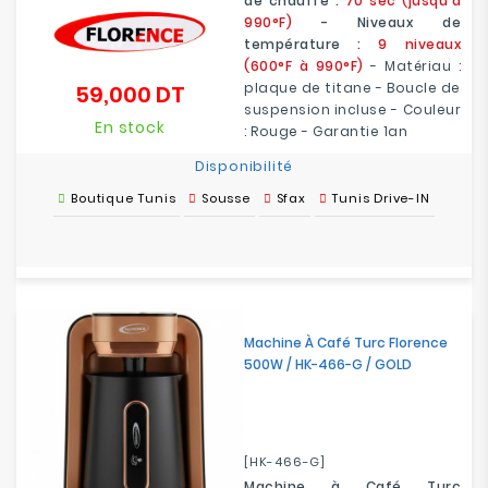
de chauffe :
70 sec (jusqu'à
990°F)
- Niveaux de
température :
9 niveaux
(600°F à 990°F)
- Matériau :
plaque de titane - Boucle de
59,000 DT
Prix
suspension incluse - Couleur
En stock
: Rouge - Garantie 1an
Disponibilité
Boutique Tunis
Sousse
Sfax
Tunis Drive-IN
Machine À Café Turc Florence
500W / HK-466-G / GOLD
[HK-466-G]
Machine à Café Turc