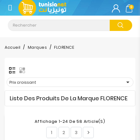
CATÉGORIE
0
Climatisation
Informatique
Accueil
Marques
FLORENCE
Téléphonie
&
Tablette

Prix croissant
Impression
Liste Des Produits De La Marque FLORENCE
Stockage
TV-
Affichage 1-24 De 58 Article(s)
Son-
Photos
1
2
3
