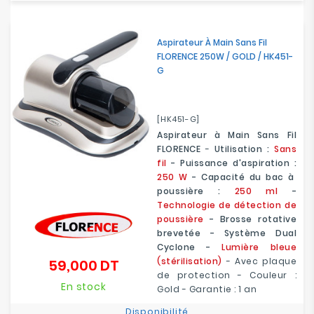
Aspirateur À Main Sans Fil
FLORENCE 250W / GOLD / HK451-
G
[HK451-G]
Aspirateur à Main Sans Fil
FLORENCE
-
Utilisation :
Sans
fil
- Puissance d'aspiration :
250 W
- Capacité du bac à
poussière :
250 ml
-
Technologie de détection de
poussière
- Brosse rotative
brevetée - Système Dual
Cyclone -
Lumière bleue
(stérilisation)
- Avec plaque
59,000 DT
Prix
de protection - Couleur :
En stock
Gold - Garantie : 1 an
Disponibilité