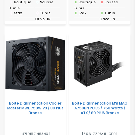
Boutique
Sousse
Boutique
Sousse
Tunis
Tunis
Sfax
Tunis
Sfax
Tunis
Drive-IN
Drive-IN
Boite D'alimentation Cooler
Boîte D'alimentation MSI MAG
Master MWE 750W V3 / 80 Plus
A750BN PCIE5 / 750 Watts /
Bronze
ATX / 80 PLUS Bronze
[4719512145340]
[306-7ZPSX11-CE0]