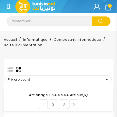
CATÉGORIE
0
Climatisation
Informatique
Accueil
Informatique
Composant Informatique
Boîte D'alimentation
Téléphonie
&
Tablette
Impression

Prix croissant
Stockage
Affichage 1-24 De 54 Article(s)
TV-
1
2
3

Son-
Photos