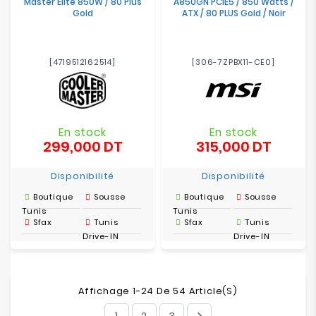
Master Elite 850W / 80 Plus
A850GN PCIE5 / 850 Watts /
Gold
ATX / 80 PLUS Gold / Noir
[4719512162514]
[306-7ZPBX11-CE0]
En stock
En stock
299,000 DT
315,000 DT
Prix
Prix
Disponibilité
Disponibilité
Boutique
Sousse
Boutique
Sousse
Tunis
Tunis
Sfax
Tunis
Sfax
Tunis
Drive-IN
Drive-IN
Affichage 1-24 De 54 Article(s)
1
2
3
