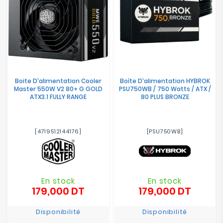
Boite D'alimentation Cooler
Boîte D'alimentation HYBROK
Master 550W V2 80+ G GOLD
PSU750WB / 750 Watts / ATX /
ATX3.1 FULLY RANGE
80 PLUS BRONZE
[4719512144176]
[PSU750WB]
En stock
En stock
179,000 DT
179,000 DT
Prix
Prix
Disponibilité
Disponibilité