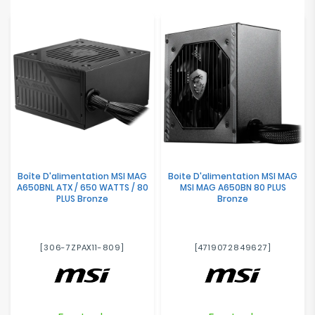
Boîte D'alimentation MSI MAG
Boite D'alimentation MSI MAG
A650BNL ATX / 650 WATTS / 80
MSI MAG A650BN 80 PLUS
PLUS Bronze
Bronze
[306-7ZPAX11-809]
[4719072849627]