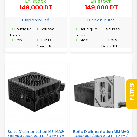
En stock
En stock
149,000 DT
149,000 DT
Prix
Prix
Disponibilité
Disponibilité
Boutique
Sousse
Boutique
Sousse
Tunis
Tunis
Sfax
Tunis
Sfax
Tunis
Drive-IN
Drive-IN
R
F
I
L
T
R
E
Boîte D'alimentation MSI MAG
Boîte D'alimentation MSI MAG
A650BN / 650 Watts / ATX / 80
A650BNL / 650 Watts / ATX /