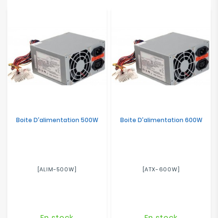
Electroménager
Bureautique
Réseau
&
Sécurité
Mobilités
&
Boite D'alimentation 500W
Boite D'alimentation 600W
Loisirs
[ALIM-500W]
[ATX-600W]
En stock
En stock