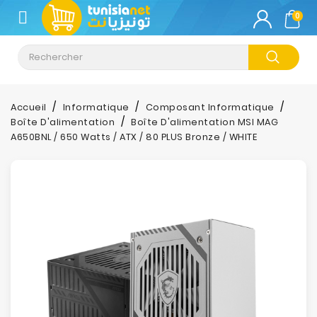
CATÉGORIE
0
Climatisation
Informatique
Accueil
Informatique
Composant Informatique
Boîte D'alimentation
Boîte D'alimentation MSI MAG
Téléphonie
A650BNL / 650 Watts / ATX / 80 PLUS Bronze / WHITE
&
Tablette
Impression
Stockage
TV-
Son-
Photos