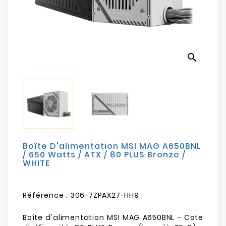
Electroménager
Bureautique
search
Réseau
&
Sécurité
Mobilités
&
Loisirs
Boîte D'alimentation MSI MAG A650BNL
/ 650 Watts / ATX / 80 PLUS Bronze /
WHITE
Référence :
306-7ZPAX27-HH9
Boîte d'alimentation MSI MAG A650BNL - Cote