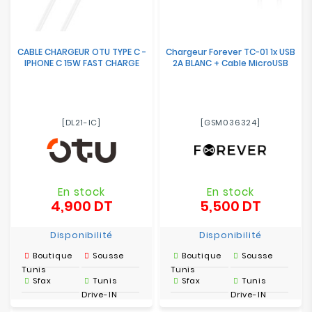
CABLE CHARGEUR OTU TYPE C -
Chargeur Forever TC-01 1x USB
IPHONE C 15W FAST CHARGE
2A BLANC + Cable MicroUSB
[DL21-IC]
[GSM036324]
En stock
En stock
4,900 DT
5,500 DT
Prix
Prix
Disponibilité
Disponibilité
Boutique
Sousse
Boutique
Sousse
Tunis
Tunis
Sfax
Tunis
Sfax
Tunis
Drive-IN
Drive-IN