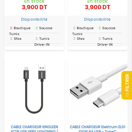
En stock
En stock
3,900 DT
3,900 DT
Prix
Prix
Disponibilité
Disponibilité
Boutique
Sousse
Boutique
Sousse
Tunis
Tunis
Sfax
Tunis
Sfax
Tunis
Drive-IN
Drive-IN
R
F
I
L
T
R
E
CABLE CHARGEUR KINGLEEN
CABLE CHARGEUR Elektrum EL01
K179 USB VERS LIGHTNING /
120W 6A USB - TypeC