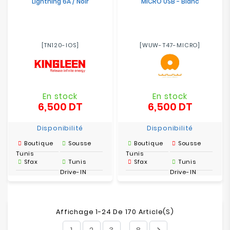
Lightning 6A / Noir
MICRO USB - Blanc
[TN120-IOS]
[WUW-T47-MICRO]
En stock
En stock
6,500 DT
6,500 DT
Prix
Prix
Disponibilité
Disponibilité
Boutique
Sousse
Boutique
Sousse
Tunis
Tunis
Sfax
Tunis
Sfax
Tunis
Drive-IN
Drive-IN
Affichage 1-24 De 170 Article(s)
1
2
3
8
