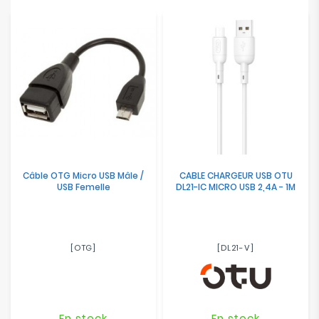
Electroménager
Bureautique
Réseau
&
Sécurité
Mobilités
&
Câble OTG Micro USB Mâle /
CABLE CHARGEUR USB OTU
Loisirs
USB Femelle
DL21-IC MICRO USB 2,4A - 1M
[OTG]
[DL21-V]
En stock
En stock