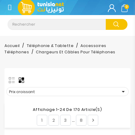
CATÉGORIE
0
Climatisation
Informatique
Accueil
Téléphonie & Tablette
Accessoires
Téléphones
Chargeurs Et Câbles Pour Téléphones
Téléphonie
&
Tablette
Impression

Prix croissant
Stockage
Affichage 1-24 De 170 Article(s)
TV-
1
2
3
8

…
Son-
Photos