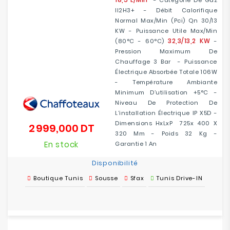
- Catégorie De Gaz
II2H3+ - Débit Calorifique
Normal Max/min (Pci) Qn 30/13
KW - Puissance Utile Max/min
32,3/13,2 KW
(80°C - 60°C)
-
Pression Maximum De
Chauffage 3 Bar - Puissance
Électrique Absorbée Totale 106W
- Température Ambiante
Minimum D’utilisation +5°C -
Niveau De Protection De
L’installation Électrique IP X5D -
Dimensions HxLxP 725x 400 X
2 999,000 DT
Prix
320 Mm - Poids 32 Kg -
En stock
Garantie 1 An
Disponibilité
Boutique Tunis
Sousse
Sfax
Tunis Drive-IN