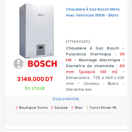
Chaudière À Gaz Bosch Mixte
Avec Ventouse 35KW - Blanc
[7736902011]
Chaudière à Gaz Bosch
-
Puissance thermique :
35
kW
- Allumage électrique -
Diamètre de cheminée :
60
mm (jusqu’à 100 m)
-
3 149,000 DT
Dimensions : 725 x 400 x 320
Prix
mm - Couleur : Blanc -
En stock
Garantie 1an
Disponibilité
Boutique Tunis
Sousse
Sfax
Tunis Drive-IN