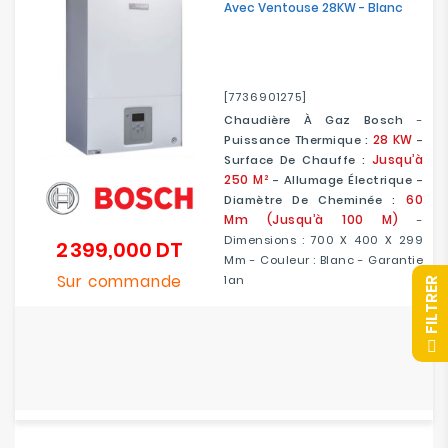
Avec Ventouse 28KW - Blanc
[7736901275]
Chaudière À Gaz Bosch
-
28 KW
Puissance Thermique :
-
Jusqu’à
Surface De Chauffe :
250 M²
- Allumage Électrique -
60
Diamètre De Cheminée :
Mm (jusqu’à 100 M)
-
Dimensions : 700 X 400 X 299
2 399,000 DT
Prix
Mm - Couleur : Blanc - Garantie
Sur commande
1an
R
F
I
L
T
R
E