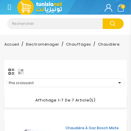
CATÉGORIE
0
Climatisation
Informatique
Accueil
Electroménager
Chauffages
Chaudière
Téléphonie
&
Tablette
Impression

Prix croissant
Stockage
Affichage 1-7 De 7 Article(s)
TV-
Son-
Photos
Chaudière À Gaz Bosch Mixte