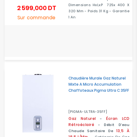
Dimensions HxLxP 725x 400 X
2 599,000 DT
Prix
320 Mm - Poids 31 Kg - Garantie
Sur commande
1 An
Chaudière Murale Gaz Naturel
Mixte A Micro Accumulation
Chaffoteaux Pigma Ultra C 35FF
[PIGMA-ULTRA-35FF]
Gaz Naturel
Écran LCD
-
Rétroéclairé
- Débit D’eau
13,5 À
Chaude Sanitaire De
18,5 L/min