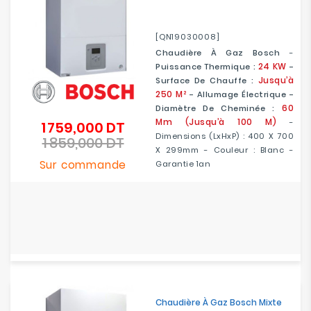
[QN19030008]
Chaudière À Gaz Bosch
-
24 KW
Puissance Thermique :
-
Jusqu’à
Surface De Chauffe :
250 M²
- Allumage Électrique -
60
Diamètre De Cheminée :
Mm (jusqu’à 100 M)
-
1 759,000 DT
Prix
Dimensions (LxHxP) : 400 X 700
1 859,000 DT
de
Prix
X 299mm - Couleur : Blanc -
base
Sur commande
Garantie 1an
Chaudière À Gaz Bosch Mixte