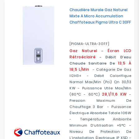
Chaudière Murale Gaz Naturel
Mixte A Micro Accumulation
Chaffoteaux Pigma Ultra C 30FF
[PIGMA-ULTRA-30FF]
Gaz Naturel
Écran LCD
-
Rétroéclairé
- Débit D’eau
13,5 À
Chaude Sanitaire De
18,5 L/min
- Catégorie De Gaz
II2H3+ - Débit Calorifique
Normal Max/min (Pci) Qn 30/13
KW - Puissance Utile Max/min
28,1/11,6 KW
(80°C - 60°C)
-
Pression Maximum De
Chauffage 3 Bar - Puissance
Électrique Absorbée Totale 106W
- Température Ambiante
Minimum D’utilisation +5°C -
Niveau De Protection De
L’installation Électrique IP X5D -