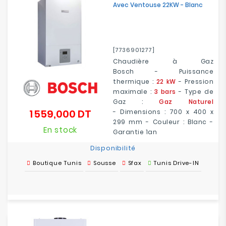
Avec Ventouse 22KW - Blanc
Electroménager
Bureautique
[7736901277]
Réseau
Chaudière à Gaz
&
Bosch
-
Puissance
Sécurité
thermique :
22 kW
- Pression
maximale :
3 bars
- Type de
Gaz :
Gaz Naturel
Mobilités
1 559,000 DT
-
Dimensions : 700 x 400 x
Prix
&
299 mm - Couleur : Blanc -
Loisirs
En stock
Garantie 1an
Disponibilité
Boutique Tunis
Sousse
Sfax
Tunis Drive-IN