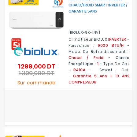
CHAUD/FROID SMART INVERTER /
GARANTIE 5ANS
[BIOLUX-9K-INV]
Climatiseur BIOLUX
INVERTER
-
Puissance :
9000 BTU/H
-
Mode De Refroidissement :
Chaud / Froid
- Classe
Énergétique :
1
- Type De Gaz
1 299,000 DT
Prix
:
R410A
- Smart : Oui
1 399,000 DT
de
Prix
-
Garantie 5 Ans
+ 10 ANS
base
Sur commande
COMPRESSEUR