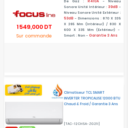
R410A
De Gaz :
- Niveau
39dB
Sonore Unité Intérieur :
-
Niveau Sonore Unité Extérieur :
53dB
- Dimensions : 870 X 335
X 265 Mm (Intérieur) / 830 X
1 549,000 DT
Prix
600 X 335 Mm (Extérieur) -
Sur commande
Garantie 3 Ans
Smart :
Non
-
Climatiseur TCL SMART
INVERTER TROPICALISE 12000 BTU
Chaud & Froid / Garantie 3 Ans
[TAC-12CHSA-ZG21I]