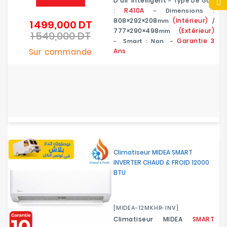
D'air Intelligent
- Type De Gaz
R410A
:
- Dimensions :
808×292×208
(Intérieur)
Mm
/
1 499,000 DT
Prix
777×290×498
(Extérieur)
Mm
1 549,000 DT
de
Prix
Garantie 3
- Smart : Non -
base
Sur commande
Ans
Climatiseur MIDEA SMART
INVERTER CHAUD & FROID 12000
BTU
[MIDEA-12MKHR-INV]
Climatiseur MIDEA
SMART