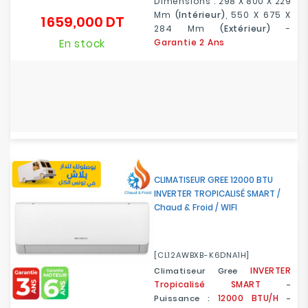
Dimensions :
298 X 800 X 229
Mm
(intérieur)
, 550 X 675 X
1 659,000 DT
Prix
284 Mm
(extérieur)
-
En stock
Garantie 2 Ans
CLIMATISEUR GREE 12000 BTU
INVERTER TROPICALISÉ SMART /
Chaud & Froid / WIFI
[CL12AWBXB-K6DNA1H]
INVERTER
Climatiseur Gree
Tropicalisé SMART
-
12000 BTU/H
Puissance :
-