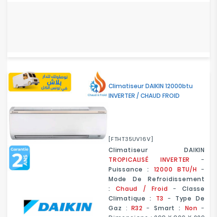
Climatiseur DAIKIN 12000btu
INVERTER / CHAUD FROID
[FTHT35UV16V]
Climatiseur DAIKIN
TROPICALISÉ
I
NVERTER
-
Puissance :
12000 BTU/H
-
Mode De Refroidissement
:
Chaud / Froid
-
Classe
Climatique :
T3
-
Type De
Gaz
:
R32
-
Smart :
Non
-