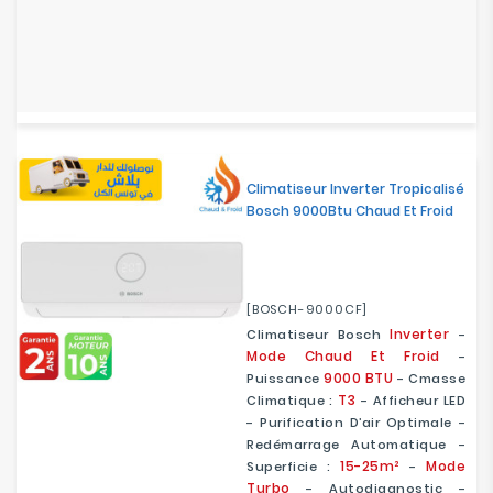
Climatiseur Inverter Tropicalisé
Bosch 9000Btu Chaud Et Froid
[BOSCH-9000CF]
Inverter
Climatiseur Bosch
-
Mode Chaud Et Froid
-
9000 BTU
Puissance
- Cmasse
T3
Climatique :
- Afficheur LED
- Purification D’air Optimale -
Redémarrage Automatique -
15-25m²
Mode
Superficie :
-
Turbo
- Autodiagnostic -