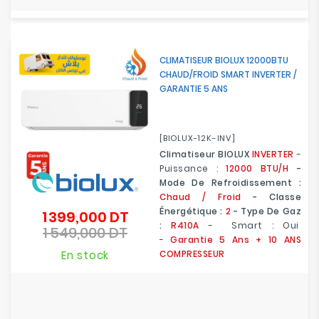
CLIMATISEUR BIOLUX 12000BTU
CHAUD/FROID SMART INVERTER /
GARANTIE 5 ANS
[BIOLUX-12K-INV]
Climatiseur BIOLUX
INVERTER
-
Puissance :
12000 BTU/H
-
Mode De Refroidissement :
Chaud / Froid
- Classe
Énergétique :
2
- Type De Gaz
1 399,000 DT
Prix
:
R410A
- Smart : Oui
1 549,000 DT
de
Prix
-
Garantie 5 Ans
+ 10 ANS
base
En stock
COMPRESSEUR