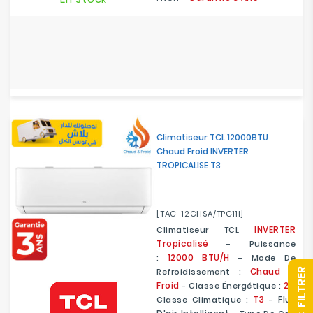
Climatiseur TCL 12000BTU
Chaud Froid INVERTER
TROPICALISE T3
[TAC-12CHSA/TPG11I]
INVERTER
Climatiseur TCL
Tropicalisé
- Puissance
12000 BTU/H
:
- Mode De
Chaud &
Refroidissement :
R
Froid
2
- Classe Énergétique :
-
T3
Flux
Classe Climatique :
-
F
I
L
T
R
E