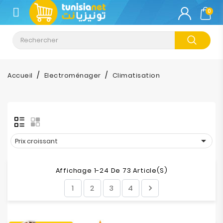
CATÉGORIE
0
Climatisation
Informatique
Accueil
Electroménager
Climatisation
Téléphonie
&
Tablette
Impression

Prix croissant
Stockage
Affichage 1-24 De 73 Article(s)
1
2
3
4

TV-
Son-
Photos