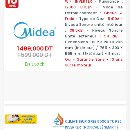
WIFI
INVERTER
- Puissance :
12000 BTU/h
- Mode de
refroidissement :
Chaud &
Froid
- Type de Gaz :
R410A
-
Niveau Sonore unité intérieur
:
38,5dB
- Niveau Sonore
unité extérieur :
54 dB
-
Dimensions : 802 × 200 × 295
1 499,000 DT
Prix
mm (Intérieur) / 765 × 303 ×
1 599,000 DT
de
555 mm (Extérieur) - Smart :
Prix
base
Oui
-
Garantie 3ans
+ 10 ans
En stock
sur le moteur
CLIMATISEUR GREE 9000 BTU R32
INVERTER TROPICALISÉ SMART /