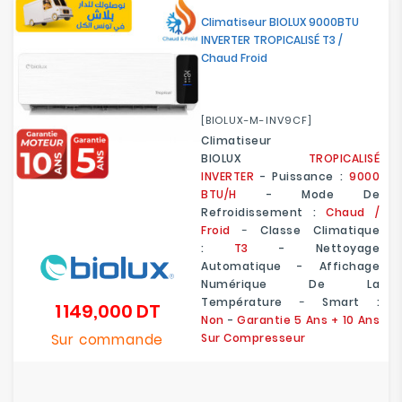
Electroménager
Climatiseur BIOLUX 9000BTU
INVERTER TROPICALISÉ T3 /
Chaud Froid
Bureautique
Réseau
[BIOLUX-M-INV9CF]
&
Climatiseur
Sécurité
BIOLUX
TROPICALISÉ
INVERTER
- Puissance :
9000
Mobilités
BTU/H
- Mode De
&
Refroidissement :
Chaud /
Loisirs
Froid
-
Classe Climatique
:
T3
- Nettoyage
Automatique - Affichage
Numérique De La
Température
-
Smart :
1 149,000 DT
Prix
Non
-
Garantie 5 Ans + 10 Ans
Sur commande
Sur Compresseur