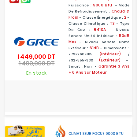
9000 Btu
Puissance :
- Mode
Chaud &
De Refroidissement :
Froid
2
- Classe Énergétique :
-
T3
Classe Climatique :
- Type
R410A
De Gaz :
- Niveau
50dB
Sonore Unité Intérieur :
Max
- Niveau Sonore Unité
61dB
Extérieur :
- Dimensions :
(Intérieur)
779×260×185
/
1 449,000 DT
Prix
(Extérieur)
732×555×330
-
1 499,000 DT
de
Prix
Garantie 3 Ans
Smart : Non -
base
En stock
+ 6 Ans Sur Moteur
CLIMATISEUR FOCUS 9000 BTU