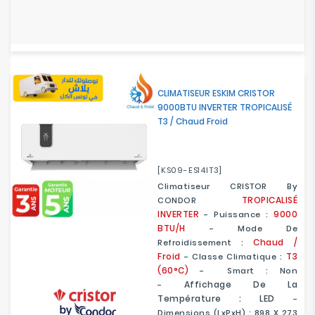
CLIMATISEUR ESKIM CRISTOR
9000BTU INVERTER TROPICALISÉ
T3 / Chaud Froid
[KS09-ES14IT3]
Climatiseur CRISTOR By
TROPICALISÉ
CONDOR
INVERTER
9000
- Puissance :
BTU/H
- Mode De
Chaud /
Refroidissement :
Froid
T3
- Classe Climatique :
(60°C)
- Smart : Non
Affichage De La
-
Température : LED
-
Dimensions (LxPxH) : 898 X 273