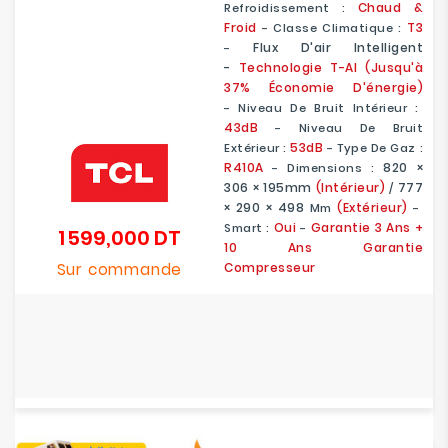
Chaud &
Refroidissement :
Froid
T3
- Classe Climatique :
Flux D'air Intelligent
-
-
Technologie T-AI (Jusqu'à
37% Économie D'énergie)
- Niveau De Bruit Intérieur :
43dB
- Niveau De Bruit
53dB
Extérieur :
- Type De Gaz :
R410A
820 ×
- Dimensions :
306 × 195mm
(Intérieur)
777
/
× 290 × 498
(Extérieur)
Mm
-
Oui
Garantie 3 Ans +
Smart :
-
1 599,000 DT
Prix
10 Ans Garantie
Sur commande
Compresseur