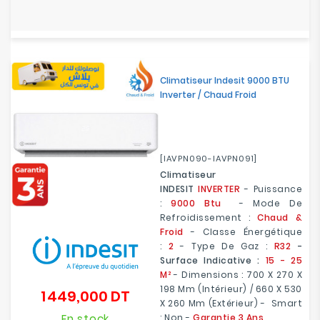
Climatiseur Indesit 9000 BTU
Inverter / Chaud Froid
[IAVPN090-IAVPN091]
Climatiseur
INDESIT
INVERTER
- Puissance
:
9000 Btu
- Mode De
Refroidissement :
Chaud &
Froid
- Classe Énergétique
:
2
- Type De Gaz :
R32
-
Surface Indicative :
15 - 25
M²
- Dimensions : 700 X 270 X
198 Mm (Intérieur) / 660 X 530
1 449,000 DT
Prix
X 260 Mm (Extérieur) - Smart
En stock
: Non -
Garantie 3 Ans