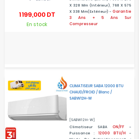
X 328 Mm (intérieur), 768 X 575
Garantie
X 338 Mm(extérieur) -
1 199,000 DT
Prix
3 Ans + 5 Ans Sur
En stock
Compresseur
CLIMATISEUR SABA 12000 BTU
CHAUD/FROID / Blanc /
SABW12H-W
[SABW12H-W]
ON/FF
Climatiseur SABA
-
12000 BTU/H
Puissance :
-