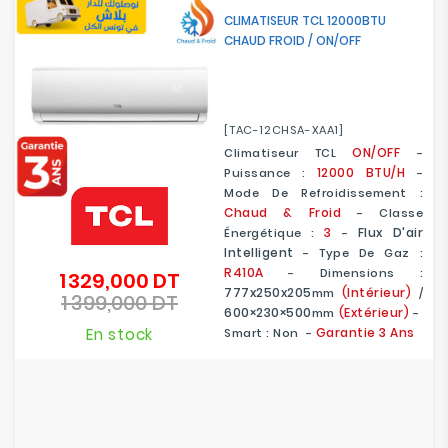
CLIMATISEUR TCL 12000BTU
CHAUD FROID / ON/OFF
[TAC-12CHSA-XAA1]
ON/OFF
Climatiseur TCL
-
12000 BTU/H
Puissance :
-
Mode De Refroidissement :
Chaud & Froid
- Classe
3
Flux D'air
Énergétique :
-
Intelligent
- Type De Gaz :
R410A
- Dimensions :
1 329,000 DT
Prix
777x250x205
(Intérieur)
Mm
/
1 399,000 DT
de
Prix
600×230×500
(Extérieur)
Mm
-
base
En stock
Garantie 3 Ans
Smart : Non -