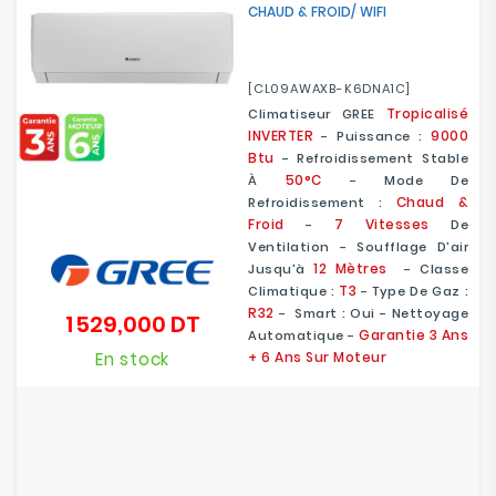
CHAUD & FROID/ WIFI
[CL09AWAXB-K6DNA1C]
Tropicalisé
Climatiseur GREE
INVERTER
9000
- Puissance :
Btu
- Refroidissement Stable
50°C
À
- Mode De
Chaud &
Refroidissement :
Froid
7 Vitesses
-
De
Ventilation - Soufflage D'air
12 Mètres
Jusqu'à
- Classe
T3
Climatique :
- Type De Gaz :
R32
- Smart : Oui - Nettoyage
1 529,000 DT
Prix
Garantie 3 Ans
Automatique -
En stock
+ 6 Ans Sur Moteur