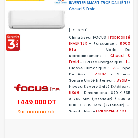
INVERTER SMART TROPICALISÉ T3/
Chaud & Froid
[FC-9CH]
Tropicalisé
Climatiseur FOCUS
INVERTER
9000
- Puissance :
Btu
- Mode De
Chaud &
Refroidissement :
Froid
1
- Classe Énergétique :
-
T3
Classe Climatique :
- Type
R410A
De Gaz :
- Niveau
39dB
Sonore Unité Intérieur :
-
Niveau Sonore Unité Extérieur :
53dB
- Dimensions : 870 X 335
X 265 Mm (Intérieur) / 830 X
1 449,000 DT
Prix
600 X 335 Mm (Extérieur) -
Sur commande
Garantie 3 Ans
Smart : Non -