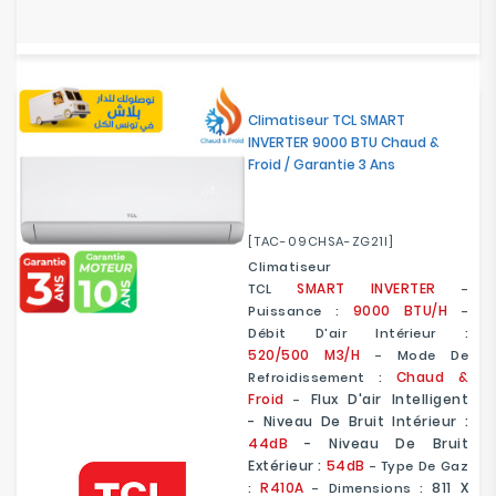
Climatiseur TCL SMART
INVERTER 9000 BTU Chaud &
Froid / Garantie 3 Ans
[TAC-09CHSA-ZG21I]
Climatiseur
SMART
INVERTER
TCL
-
9000 BTU/H
Puissance :
-
Débit D'air Intérieur :
520/500
M3/h
- Mode De
Chaud &
Refroidissement :
Froid
Flux D'air Intelligent
-
- Niveau De Bruit Intérieur :
44dB
- Niveau De Bruit
Extérieur :
54dB
- Type De Gaz
R410A
811 X
:
- Dimensions :