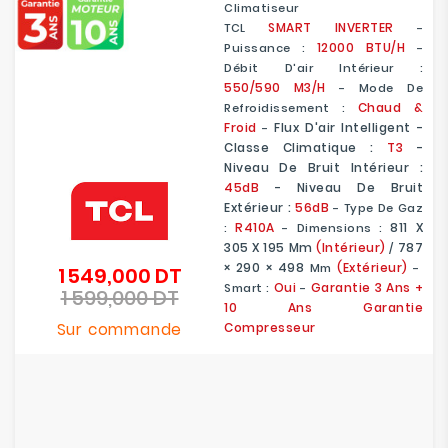
Climatiseur
SMART
INVERTER
TCL
-
12000 BTU/H
Puissance :
-
Débit D'air Intérieur :
550/590
M3/h
- Mode De
Chaud &
Refroidissement :
Froid
Flux D'air Intelligent -
-
Classe Climatique :
T3
-
Niveau De Bruit Intérieur :
45dB
- Niveau De Bruit
Extérieur :
56dB
- Type De Gaz
R410A
811 X
:
- Dimensions :
305 X 195
Mm
(Intérieur)
787
/
× 290 × 498
(Extérieur)
Mm
-
1 549,000 DT
Prix
Oui
Garantie 3 Ans +
Smart :
-
1 599,000 DT
de
Prix
10 Ans Garantie
base
Sur commande
Compresseur