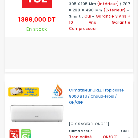
305 X 195
Mm
(Intérieur)
787
/
× 290 × 498
(Extérieur)
Mm
-
Oui
Garantie 3 Ans +
Smart :
-
1 399,000 DT
Prix
10 Ans Garantie
En stock
Compresseur
Climatiseur GREE Tropicalisé
9000 BTU / Chaud-Froid /
ON/OFF
[CL09AGBXB-ONOFF]
Climatiseur GREE
Tropicalisé ON/OFF
-