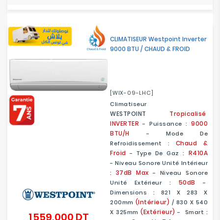
CLIMATISEUR Westpoint Inverter
9000 BTU / CHAUD & FROID
[WIX-09-LHC]
Climatiseur
WESTPOINT
Tropicalisé
INVERTER
9000
- Puissance :
BTU/H
- Mode De
Chaud &
Refroidissement :
Froid
R410A
- Type De Gaz :
- Niveau Sonore Unité Intérieur
37dB Max
:
- Niveau Sonore
50dB
Unité Extérieur :
-
Dimensions : 821 X 283 X
(Intérieur)
200mm
/ 830 X 540
(Extérieur)
X 325mm
- Smart :
1 559,000 DT
Prix