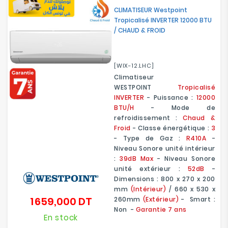
CLIMATISEUR Westpoint
Tropicalisé INVERTER 12000 BTU
/ CHAUD & FROID
[WIX-12.LHC]
Climatiseur
WESTPOINT
Tropicalisé
INVERTER
- Puissance :
12000
BTU/H
- Mode de
refroidissement :
Chaud &
Froid
- Classe énergétique :
3
- Type de Gaz :
R410A
-
Niveau Sonore unité intérieur
:
39dB Max
- Niveau Sonore
unité extérieur :
52dB
-
Dimensions : 800 x 270 x 200
mm
(Intérieur)
/ 660 x 530 x
1 659,000 DT
260mm
(Extérieur)
- Smart :
Prix
Non -
Garantie 7 ans
En stock