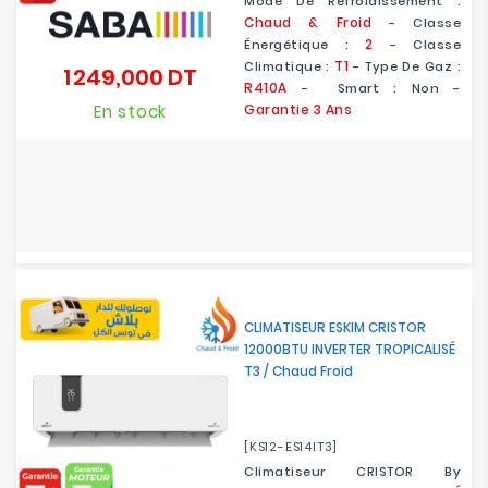
Mode De Refroidissement :
Chaud & Froid
- Classe
2
Énergétique :
-
Classe
T1
Climatique :
- Type De Gaz :
1 249,000 DT
Prix
R410A
- Smart : Non -
En stock
Garantie 3 Ans
CLIMATISEUR ESKIM CRISTOR
12000BTU INVERTER TROPICALISÉ
T3 / Chaud Froid
[KS12-ES14IT3]
Climatiseur CRISTOR By