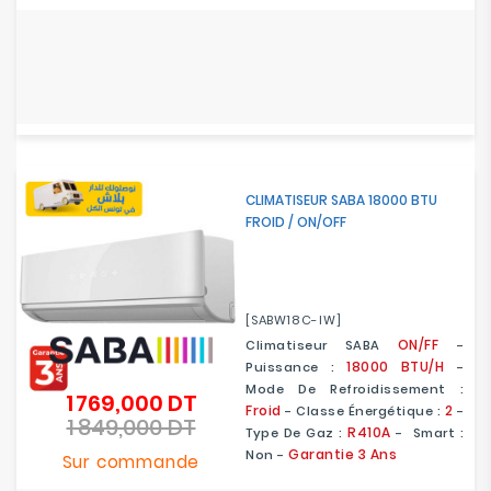
CLIMATISEUR SABA 18000 BTU
FROID / ON/OFF
[SABW18C-IW]
ON/FF
Climatiseur SABA
-
18000 BTU/H
Puissance :
-
Mode De Refroidissement :
1 769,000 DT
Prix
Froid
2
- Classe Énergétique :
-
1 849,000 DT
de
Prix
R410A
Type De Gaz :
- Smart :
base
Garantie 3 Ans
Non -
Sur commande