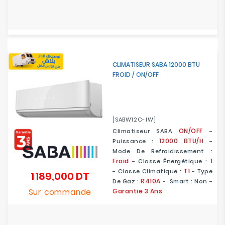
CLIMATISEUR SABA 12000 BTU
FROID / ON/OFF
[SABW12C-IW]
ON/OFF
Climatiseur SABA
-
12000 BTU/H
Puissance :
-
Mode De Refroidissement :
Froid
1
- Classe Énergétique :
T1
-
Classe Climatique :
- Type
1 189,000 DT
Prix
R410A
De Gaz :
- Smart : Non -
Sur commande
Garantie 3 Ans