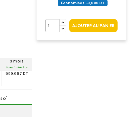
Économisez 50,000 DT
AJOUTER AU PANIER
3 mois
Sans intérêts
599.667 DT
nso
"