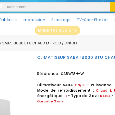
Tablette
Impression
Stockage
TV-Son-Photos
Mobilités & Loisirs
R SABA 18000 BTU CHAUD Et FROID / ON/OFF
CLIMATISEUR SABA 18000 BTU CHAU
Référence :
SABW18H-W
Climatiseur SABA
- Puissance 
ON/FF
Mode de refroidissement :
Chaud &
énergétique :
- Type de Gaz :
- 
1
R410A
Garantie 3 ans