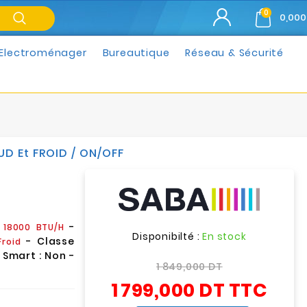
0
0,000
Electroménager
Bureautique
Réseau & Sécurité
D Et FROID / ON/OFF
:
-
18000 BTU/H
Disponibilté :
En stock
- Classe
Froid
Smart : Non -
1 849,000 DT
1 799,000 DT
TTC