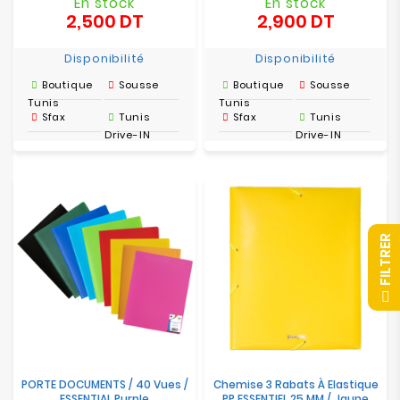
En stock
En stock
2,500 DT
2,900 DT
Prix
Prix
Disponibilité
Disponibilité
Boutique
Sousse
Boutique
Sousse
Tunis
Tunis
Sfax
Tunis
Sfax
Tunis
Drive-IN
Drive-IN
R
F
I
L
T
R
E
PORTE DOCUMENTS / 40 Vues /
Chemise 3 Rabats À Elastique
ESSENTIAL Purple
PP ESSENTIEL 25 MM / Jaune