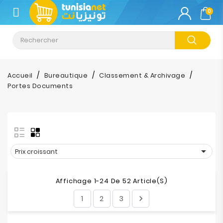
CATÉGORIE
0
Climatisation
Informatique
Accueil
Bureautique
Classement & Archivage
Portes Documents
Téléphonie
&
Tablette
Impression

Prix croissant
Stockage
Affichage 1-24 De 52 Article(s)
TV-
1
2
3

Son-
Photos