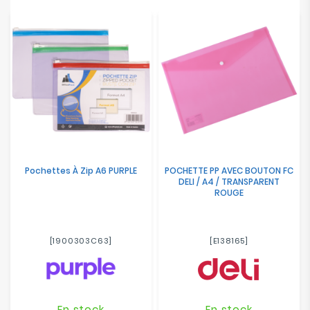
Electroménager
Bureautique
Réseau
&
Sécurité
Mobilités
&
Pochettes À Zip A6 PURPLE
POCHETTE PP AVEC BOUTON FC
Loisirs
DELI / A4 / TRANSPARENT
ROUGE
[1900303C63]
[E138165]
En stock
En stock