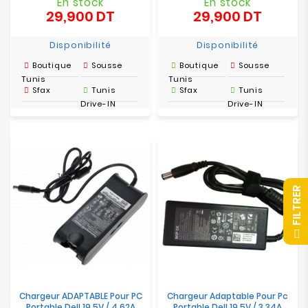
En stock
En stock
29,900 DT
29,900 DT
Prix
Prix
Disponibilité
Disponibilité
Boutique
Sousse
Boutique
Sousse
Tunis
Tunis
Sfax
Tunis
Sfax
Tunis
Drive-IN
Drive-IN
R
F
I
L
T
R
E
Chargeur ADAPTABLE Pour PC
Chargeur Adaptable Pour Pc
Portable Dell 19.5V / 4.62A
Portable Dell 19.5V / 3.34A