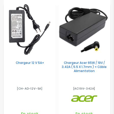
Electroménager
Bureautique
Réseau
&
Sécurité
Mobilités
&
Chargeur 12 V 5A+
Chargeur Acer 65W / 19V /
Loisirs
3.42A ( 5.5 X 1.7mm ) + Câble
Alimentation
[CH-AD-12V-5A]
[AC19V-342A]
En stock
En stock