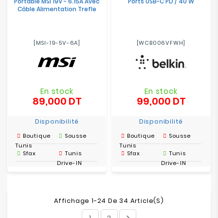
Portable MSI 19V - 6.15A Avec
Ports USB-C PD / 40 W
Câble Alimentation Trefle
[MSI-19-5V-6A]
[WCB006VFWH]
En stock
En stock
89,000 DT
99,000 DT
Prix
Prix
Disponibilité
Disponibilité
Boutique
Sousse
Boutique
Sousse
Tunis
Tunis
Sfax
Tunis
Sfax
Tunis
Drive-IN
Drive-IN
Affichage 1-24 De 34 Article(s)
1
2
