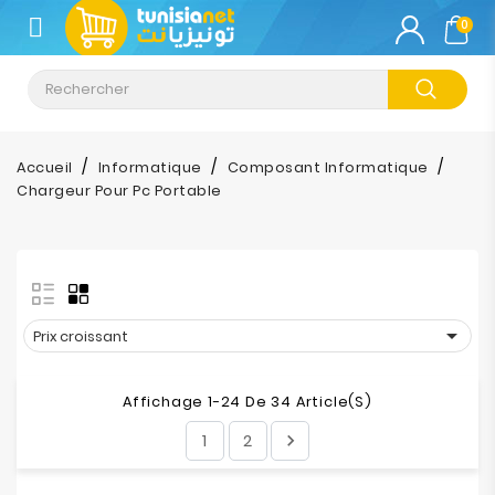
CATÉGORIE
0
Climatisation
Informatique
Accueil
Informatique
Composant Informatique
Chargeur Pour Pc Portable
Téléphonie
&
Tablette
Impression

Prix croissant
Stockage
Affichage 1-24 De 34 Article(s)
TV-
1
2

Son-
Photos