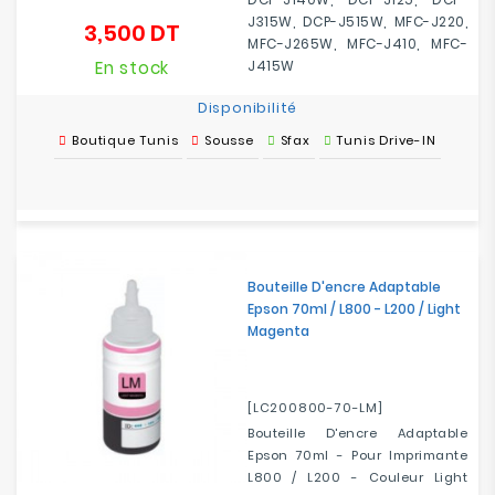
J315W, DCP-J515W, MFC-J220,
3,500 DT
Prix
MFC-J265W, MFC-J410, MFC-
En stock
J415W
Disponibilité
Boutique Tunis
Sousse
Sfax
Tunis Drive-IN
Bouteille D'encre Adaptable
Epson 70ml / L800 - L200 / Light
Magenta
[LC200800-70-LM]
Bouteille D'encre Adaptable
Epson 70ml - Pour Imprimante
L800 / L200 - Couleur Light