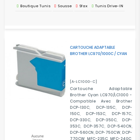
Boutique Tunis
Sousse
Sfax
Tunis Drive-IN
CARTOUCHE ADAPTABLE
BROTHER LC970/1000C / CYAN
[A-LC1000-C]
Cartouche Adaptable
Brother Cyan LC970/LC1000 -
Compatible Avec
Brother
DCP-130C, DCP-135C, DCP-
150C, DCP-153C, DCP-157C,
DCP-330C, DCP-350C, DCP-
353C, DCP-357C, DCP-540CN,
DCP-560CN, DCP-750CW, DCP-
770CW, MFC-235C, MFC-240C,