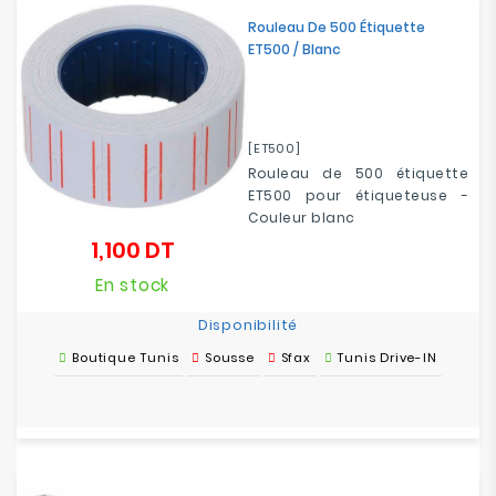
Electroménager
Rouleau De 500 Étiquette
ET500 / Blanc
Bureautique
Réseau
[ET500]
&
Rouleau de 500 étiquette
Sécurité
ET500 pour étiqueteuse -
Couleur blanc
Mobilités
1,100 DT
Prix
&
Loisirs
En stock
Disponibilité
Boutique Tunis
Sousse
Sfax
Tunis Drive-IN