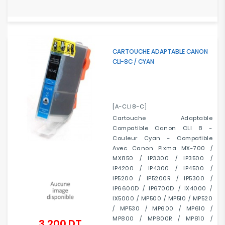
CARTOUCHE ADAPTABLE CANON
CLI-8C / CYAN
[A-CLI8-C]
Cartouche Adaptable
Compatible Canon CLI 8 -
Couleur Cyan - Compatible
Avec Canon Pixma MX-700 /
MX850 / IP3300 / IP3500 /
IP4200 / IP4300 / IP4500 /
IP5200 / IP5200R / IP5300 /
IP6600D / IP6700D / IX4000 /
IX5000 / MP500 / MP510 / MP520
/ MP530 / MP600 / MP610 /
MP800 / MP800R / MP810 /
3,200 DT
Prix