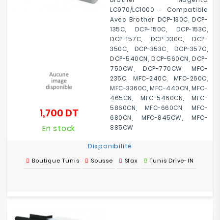
LC970/LC1000
Compatible
-
Avec
Brother DCP-130C, DCP-
135C, DCP-150C, DCP-153C,
DCP-157C, DCP-330C, DCP-
350C, DCP-353C, DCP-357C,
DCP-540CN, DCP-560CN, DCP-
750CW, DCP-770CW, MFC-
235C, MFC-240C, MFC-260C,
MFC-3360C, MFC-440CN, MFC-
465CN, MFC-5460CN, MFC-
5860CN, MFC-660CN, MFC-
1,700 DT
Prix
680CN, MFC-845CW, MFC-
En stock
885CW
Disponibilité
Boutique Tunis
Sousse
Sfax
Tunis Drive-IN