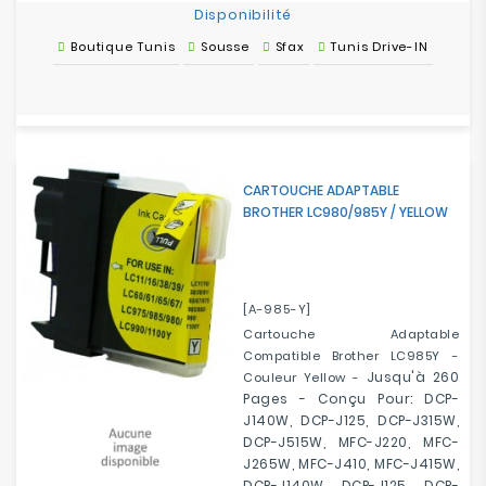
Disponibilité
Boutique Tunis
Sousse
Sfax
Tunis Drive-IN
CARTOUCHE ADAPTABLE
BROTHER LC980/985Y / YELLOW
[A-985-Y]
Cartouche Adaptable
Compatible Brother LC985Y -
Jusqu'à 260
Couleur Yellow -
Pages -
Conçu Pour:
DCP-
J140W, DCP-J125, DCP-J315W,
DCP-J515W, MFC-J220, MFC-
J265W, MFC-J410, MFC-J415W,
DCP-J140W, DCP-J125, DCP-