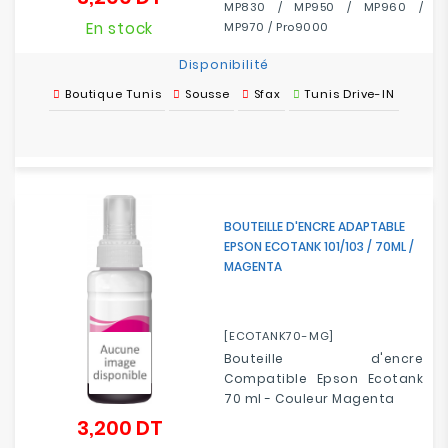
MP830 / MP950 / MP960 /
En stock
MP970 / Pro9000
Disponibilité
Boutique Tunis
Sousse
Sfax
Tunis Drive-IN
BOUTEILLE D'ENCRE ADAPTABLE
EPSON ECOTANK 101/103 / 70ML /
MAGENTA
[ECOTANK70-MG]
Bouteille d'encre
Compatible Epson Ecotank
70 ml - Couleur Magenta
3,200 DT
Prix