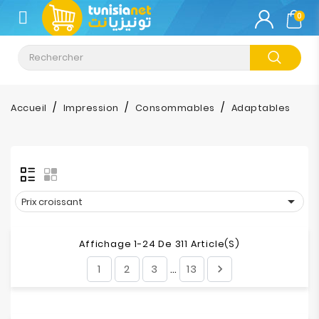
CATÉGORIE
0
Climatisation
Informatique
Accueil
Impression
Consommables
Adaptables
Téléphonie
&
Tablette
Impression

Prix croissant
Stockage
Affichage 1-24 De 311 Article(s)
1
2
3
13

…
TV-
Son-
Photos