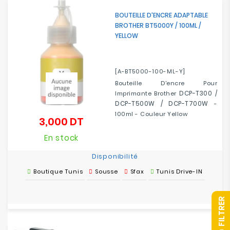
BOUTEILLE D'ENCRE ADAPTABLE
BROTHER BT5000Y / 100ML /
YELLOW
[A-BT5000-100-ML-Y]
Bouteille D'encre Pour
DCP-T300 /
Imprimante Brother
DCP-T500W / DCP-T700W
-
100ml - Couleur Yellow
3,000 DT
Prix
En stock
Disponibilité
Boutique Tunis
Sousse
Sfax
Tunis Drive-IN
R
F
I
L
T
R
E