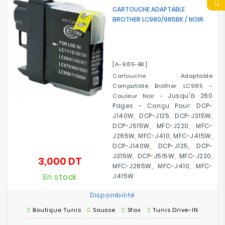
CARTOUCHE ADAPTABLE
BROTHER LC980/985BK / NOIR
[A-985-BK]
Cartouche Adaptable
Compatible Brother LC985 -
Jusqu'à 260
Couleur Noir -
Pages -
Conçu Pour:
DCP-
J140W, DCP-J125, DCP-J315W,
DCP-J515W, MFC-J220, MFC-
J265W, MFC-J410, MFC-J415W,
DCP-J140W, DCP-J125, DCP-
J315W, DCP-J515W, MFC-J220,
3,000 DT
Prix
MFC-J265W, MFC-J410, MFC-
En stock
J415W
Disponibilité
Boutique Tunis
Sousse
Sfax
Tunis Drive-IN