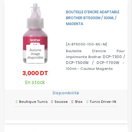
BOUTEILLE D'ENCRE ADAPTABLE
BROTHER BT5000M / 100ML /
MAGENTA
[A-BT5000-100-ML-M]
Bouteille D'encre Pour
DCP-T300 /
Imprimante Brother
DCP-T500W / DCP-T700W
-
100ml - Couleur Magenta
3,000 DT
Prix
En stock
Disponibilité
Boutique Tunis
Sousse
Sfax
Tunis Drive-IN