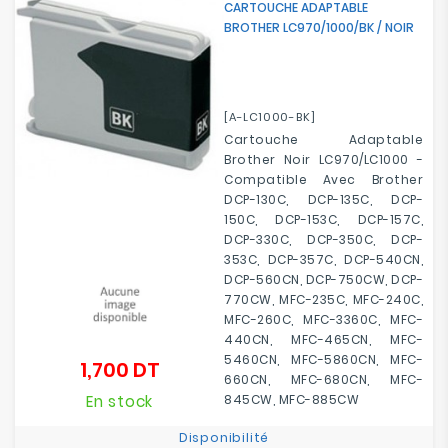
CARTOUCHE ADAPTABLE
BROTHER LC970/1000/BK / NOIR
[A-LC1000-BK]
Cartouche Adaptable
Brother Noir LC970/LC1000 -
Compatible Avec
Brother
DCP-130C, DCP-135C, DCP-
150C, DCP-153C, DCP-157C,
DCP-330C, DCP-350C, DCP-
353C, DCP-357C, DCP-540CN,
DCP-560CN, DCP-750CW, DCP-
770CW, MFC-235C, MFC-240C,
MFC-260C, MFC-3360C, MFC-
440CN, MFC-465CN, MFC-
5460CN, MFC-5860CN, MFC-
1,700 DT
Prix
660CN, MFC-680CN, MFC-
En stock
845CW, MFC-885CW
Disponibilité