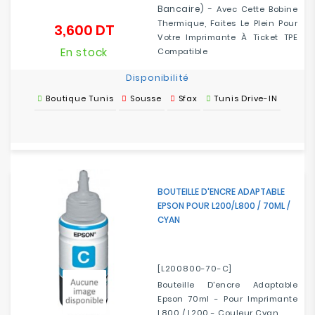
Bancaire) -
Avec Cette Bobine
Thermique, Faites Le Plein Pour
3,600 DT
Prix
Votre Imprimante À Ticket TPE
En stock
Compatible
Disponibilité
Boutique Tunis
Sousse
Sfax
Tunis Drive-IN
BOUTEILLE D'ENCRE ADAPTABLE
EPSON POUR L200/L800 / 70ML /
CYAN
[L200800-70-C]
Bouteille D'encre Adaptable
Epson 70ml - Pour Imprimante
L800 / L200 - Couleur Cyan