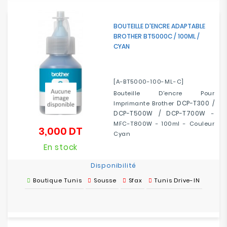
BOUTEILLE D'ENCRE ADAPTABLE
BROTHER BT5000C / 100ML /
CYAN
[A-BT5000-100-ML-C]
Bouteille D'encre Pour
DCP-T300 /
Imprimante Brother
DCP-T500W / DCP-T700W
-
MFC-T800W - 100ml - Couleur
3,000 DT
Prix
Cyan
En stock
Disponibilité
Boutique Tunis
Sousse
Sfax
Tunis Drive-IN