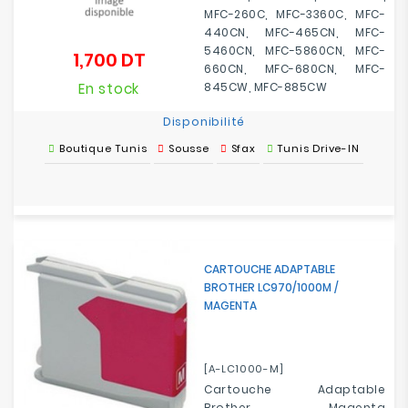
MFC-260C, MFC-3360C, MFC-
440CN, MFC-465CN, MFC-
5460CN, MFC-5860CN, MFC-
1,700 DT
Prix
660CN, MFC-680CN, MFC-
En stock
845CW, MFC-885CW
Disponibilité
Boutique Tunis
Sousse
Sfax
Tunis Drive-IN
CARTOUCHE ADAPTABLE
BROTHER LC970/1000M /
MAGENTA
[A-LC1000-M]
Cartouche Adaptable
Brother Magenta