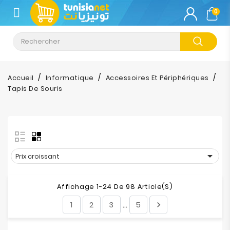
CATÉGORIE
0
Climatisation
Informatique
Accueil
Informatique
Accessoires Et Périphériques
Tapis De Souris
Téléphonie
&
Tablette
Impression

Prix croissant
Stockage
Affichage 1-24 De 98 Article(s)
TV-
1
2
3
5

…
Son-
Photos