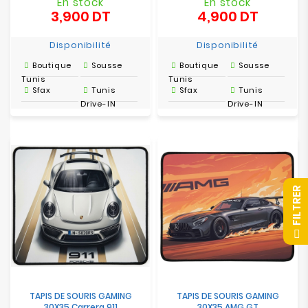
En stock
En stock
3,900 DT
4,900 DT
Prix
Prix
Disponibilité
Disponibilité
Boutique
Sousse
Boutique
Sousse
Tunis
Tunis
Sfax
Tunis
Sfax
Tunis
Drive-IN
Drive-IN
R
F
I
L
T
R
E
TAPIS DE SOURIS GAMING
TAPIS DE SOURIS GAMING
30X35 Carrera 911
30X35 AMG GT