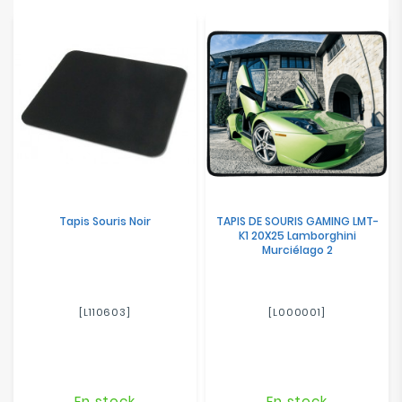
Electroménager
Bureautique
Réseau
&
Sécurité
Mobilités
&
Tapis Souris Noir
TAPIS DE SOURIS GAMING LMT-
Loisirs
K1 20X25 Lamborghini
Murciélago 2
[L110603]
[L000001]
En stock
En stock