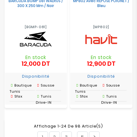
BARCUDA BGMP 081 WALRUS /
MP802 Avec REPOSE POIGNET /
300 X 250 Mm / Noir
Bleu
[BGMP-081]
[MP802]
En stock
En stock
12,000 DT
12,900 DT
Prix
Prix
Disponibilité
Disponibilité
Boutique
Sousse
Boutique
Sousse
Tunis
Tunis
Sfax
Tunis
Sfax
Tunis
Drive-IN
Drive-IN
Affichage 1-24 De 98 Article(s)
1
2
3
5
