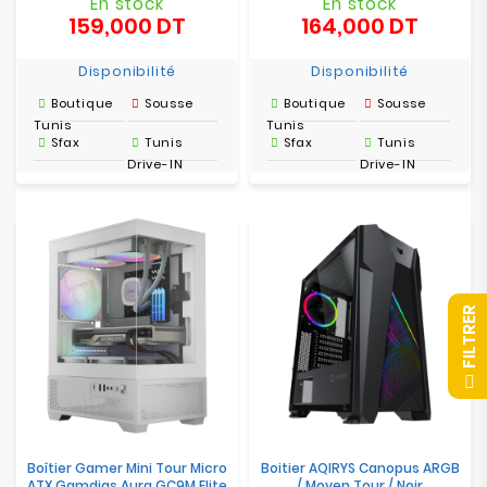
En stock
En stock
159,000 DT
164,000 DT
Prix
Prix
Disponibilité
Disponibilité
Boutique
Sousse
Boutique
Sousse
Tunis
Tunis
Sfax
Tunis
Sfax
Tunis
Drive-IN
Drive-IN
R
F
I
L
T
R
E
Boîtier Gamer Mini Tour Micro
Boitier AQIRYS Canopus ARGB
ATX Gamdias Aura GC9M Elite
/ Moyen Tour / Noir