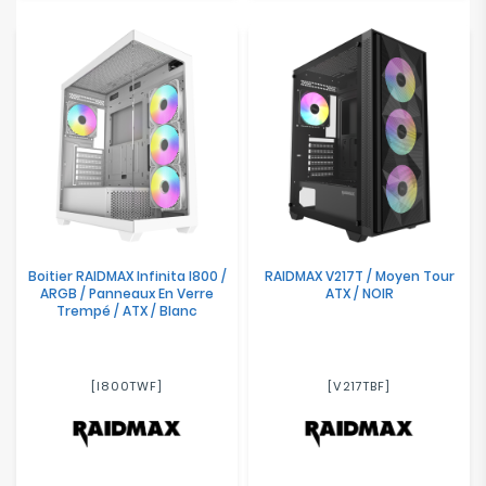
Boitier RAIDMAX Infinita I800 /
RAIDMAX V217T / Moyen Tour
ARGB / Panneaux En Verre
ATX / NOIR
Trempé / ATX / Blanc
[I800TWF]
[V217TBF]