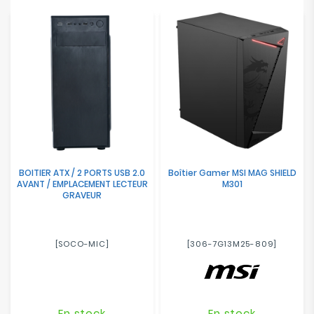
Electroménager
Bureautique
Réseau
&
Sécurité
Mobilités
&
BOITIER ATX / 2 PORTS USB 2.0
Boîtier Gamer MSI MAG SHIELD
Loisirs
AVANT / EMPLACEMENT LECTEUR
M301
GRAVEUR
[SOCO-MIC]
[306-7G13M25-809]
En stock
En stock