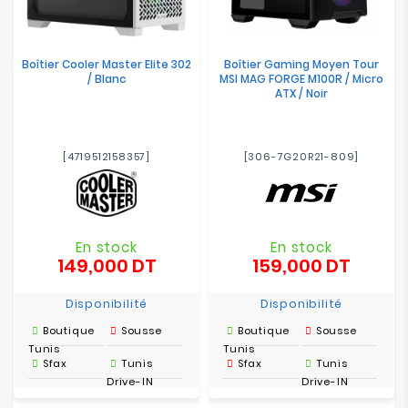
Boîtier Cooler Master Elite 302
Boîtier Gaming Moyen Tour
/ Blanc
MSI MAG FORGE M100R / Micro
ATX / Noir
[4719512158357]
[306-7G20R21-809]
En stock
En stock
149,000 DT
159,000 DT
Prix
Prix
Disponibilité
Disponibilité
Boutique
Sousse
Boutique
Sousse
Tunis
Tunis
Sfax
Tunis
Sfax
Tunis
Drive-IN
Drive-IN