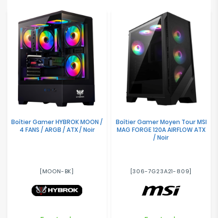
Boîtier Gamer HYBROK MOON /
Boîtier Gamer Moyen Tour MSI
4 FANS / ARGB / ATX / Noir
MAG FORGE 120A AIRFLOW ATX
/ Noir
[MOON-BK]
[306-7G23A21-809]