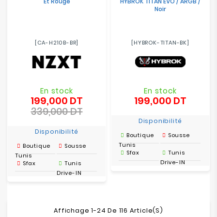
Et Rouge
HYBROK TITAN EVO / ARGB /
Noir
[CA-H210B-BR]
[HYBROK-TITAN-BK]
En stock
En stock
199,000 DT
199,000 DT
Prix
Prix
339,000 DT
de
Prix
base
Disponibilité
Disponibilité
Boutique
Sousse
Tunis
Boutique
Sousse
Sfax
Tunis
Tunis
Drive-IN
Sfax
Tunis
Drive-IN
Affichage 1-24 De 116 Article(s)