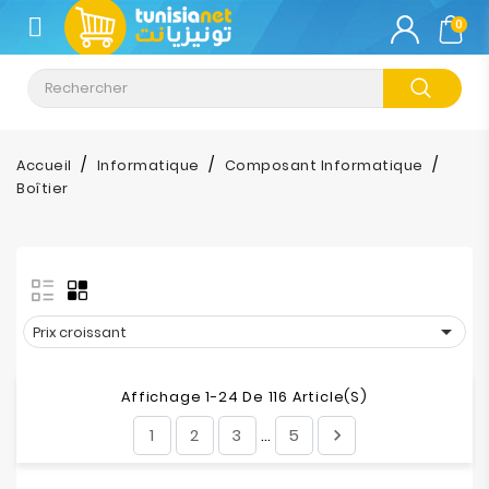
CATÉGORIE
0
Climatisation
Informatique
Accueil
Informatique
Composant Informatique
Boîtier
Téléphonie
&
Tablette
Impression

Prix croissant
Stockage
Affichage 1-24 De 116 Article(s)
TV-
1
2
3
5

…
Son-
Photos