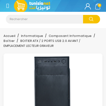
CATÉGORIE
0
Climatisation
Informatique
Accueil
Informatique
Composant Informatique
Boîtier
BOITIER ATX / 2 PORTS USB 2.0 AVANT /
Téléphonie
EMPLACEMENT LECTEUR GRAVEUR
&
Tablette
Impression
Stockage
TV-
Son-
Photos