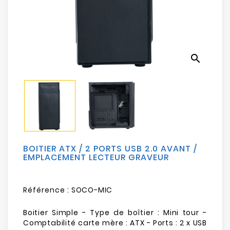
Electroménager
Bureautique
search
Réseau
&
Sécurité
Mobilités
&
Loisirs
BOITIER ATX / 2 PORTS USB 2.0 AVANT /
EMPLACEMENT LECTEUR GRAVEUR
Référence :
SOCO-MIC
Boitier Simple - Type de boîtier : Mini tour -
Comptabilité carte mère : ATX - Ports : 2 x USB