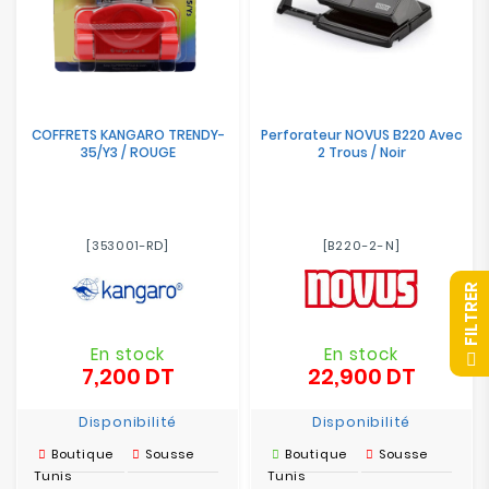
COFFRETS KANGARO TRENDY-
Perforateur NOVUS B220 Avec
35/Y3 / ROUGE
2 Trous / Noir
[353001-RD]
[B220-2-N]
R
En stock
En stock
F
I
L
T
R
E
7,200 DT
22,900 DT
Prix
Prix
Disponibilité
Disponibilité
Boutique
Sousse
Boutique
Sousse
Tunis
Tunis