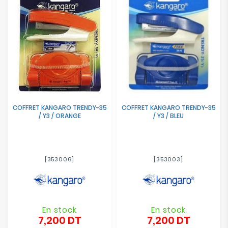
Electroménager
Bureautique
Réseau
&
Sécurité
COFFRET KANGARO TRENDY-35
COFFRET KANGARO TRENDY-35
Mobilités
/ Y3 / ORANGE
/ Y3 / BLEU
&
Loisirs
[353006]
[353003]
En stock
En stock
7,200 DT
7,200 DT
Prix
Prix