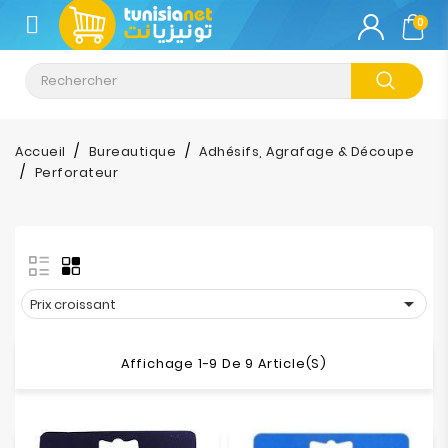
CATÉGORIE
0
Climatisation
Informatique
Accueil
Bureautique
Adhésifs, Agrafage & Découpe
Perforateur
Téléphonie
&
Tablette
Impression

Prix croissant
Stockage
Affichage 1-9 De 9 Article(s)
TV-
Son-
Photos