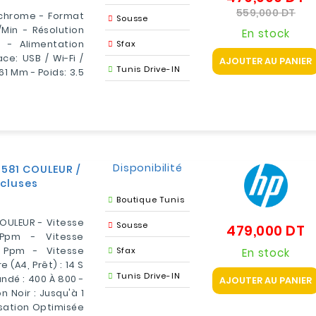
d
Pri
559,000 DT
ochrome - Format
Sousse
b
min - Résolution
En stock
 - Alimentation
Sfax
ace: USB / Wi-Fi /
AJOUTER AU PANIER
Tunis Drive-IN
161 Mm - Poids: 3.5
Disponibilité
581 COULEUR /
ncluses
Boutique Tunis
OULEUR - Vitesse
Sousse
479,000 DT
Pr
 Ppm - Vitesse
6 Ppm - Vitesse
Sfax
En stock
 (A4, Prêt) : 14 S
Tunis Drive-IN
dé : 400 À 800 -
AJOUTER AU PANIER
n Noir : Jusqu'à 1
isation Optimisée