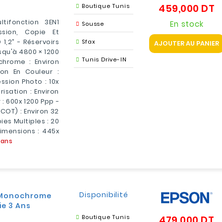
Boutique Tunis
459,000 DT
Pr
tifonction 3EN1
En stock
Sousse
ssion, Copie Et
1,2” - Réservoirs
Sfax
AJOUTER AU PANIER
usqu'à 4800 × 1200
Tunis Drive-IN
chrome : Environ
on En Couleur :
ssion Photo : 10x
sation : Environ
 : 600x 1200 Ppp -
COT) : Environ 32
pies Multiples : 20
Dimensions : 445x
3ans
Disponibilité
é Monochrome
ie 3 Ans
Boutique Tunis
479,000 DT
Pr