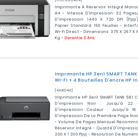
Imprimante À Réservoir Intégré Mon
A4 - Vitesse D’impression: 32 Pages/
D'impression: 1440 X 720 DPI (ppp)
Papier Standard: 150 Feuilles - Interf
Wi-Fi Direct - Dimensions: 375‎ X 267 X 
Kg -
Garantie 3 Ans
Imprimante HP 3en1 SMART TANK 
WI-FI + 4 Bouteilles D'encre HP I
[4A8D4A]
Imprimante HP 3en1 SMART TANK 581 C
D'impression Noir : Jusqu'à 22
D'impression Couleur : Jusqu'à 1
D'impression De La Première Page Noire
- Volume De Pages Mensuel Recomman
Réservoir Intégré - Qualité D'impressio
200 X 1 200 Ppp - Résolution De Numér