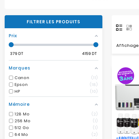
FILTRER LES PRODUITS
Prix
Affichage 
379
DT
4159
DT
Marques
Canon
11
Epson
18
HP
10
Mémoire
128 Mo
2
256 Mo
1
512 Go
1
64 Mo
2