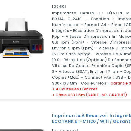
[G2410]
Imprimante CANON JET D'ENCRE Mul
PIXMA G-2410 - Fonction : Impre
Numérisation - Format A4 - Écran LCD 
Intégrés - Résolution D'impression : J
Ppp - Vitesse D'impression En Mono
8.8 Ipm (ppm) - Vitesse D'impressi
Environ 5 Ipm (ppm) - Vitesse D'impre
15 Cm Sans Marge - Vitesse De Numéri
19 S - Résolution (optique) Du Scanner
Vitesse De Copie : Première Copie (sF
S - Vitesse SESAT : Environ 1,7 Ipm - Co
Copies (max) - Connectivité : USB - 
330x 163 Mm - Couleur Noir -
Garantie 
+ 4 Bouteilles D'encres
+ Câble USB 1.5m (CABLE-IMP-GRATUIT)
Imprimante À Réservoir Intégr
ECOTANK ET-M1120 / Wifi / Garant
[C11CG96404]