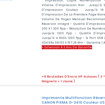
: Impression, Copie, Numérisation 
Vitesse D'impression Noir : Jusqu'à 
D'impression Couleur : Jusqu'à 1
D'impression De La Première Page Noire (
Volume De Pages Mensuel Recommand
Réservoir Intégré - Qualité D'impressio
200 X 1 200 Ppp - Résolution De Numéri
Jusqu’à 1200 Ppp - Qualité D'impre
Jusqu'à 4 800x 1200 Ppp - 1x Port USB 
434,66x 361,53 X 157,26 Mm - Garantie 1
+ Extension À 3 Ans De Garantie
+
6 Bouteilles D'Encre HP Incluses ( 3 *
Magneta + 1 Jaune )
Imprimante Multifonction Réserv
CANON PIXMA G-2410 Couleur US