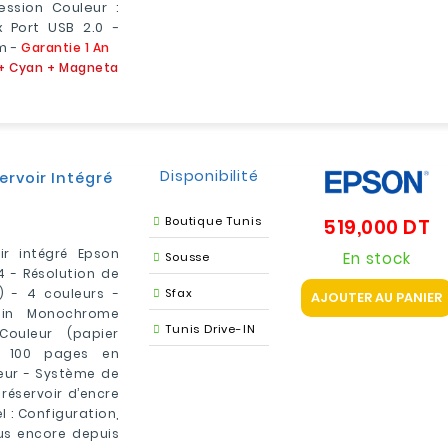
ession Couleur :
x Port USB 2.0 -
m -
Garantie 1 An
r + Cyan + Magneta
Disponibilité
rvoir Intégré
Boutique Tunis
519,000 DT
Pr
r intégré Epson
En stock
Sousse
 - Résolution de
p) - 4 couleurs -
Sfax
AJOUTER AU PANIER
/min Monochrome
Tunis Drive-IN
Couleur (papier
 8 100 pages en
ur - Système de
réservoir d’encre
 : Configuration,
lus encore depuis