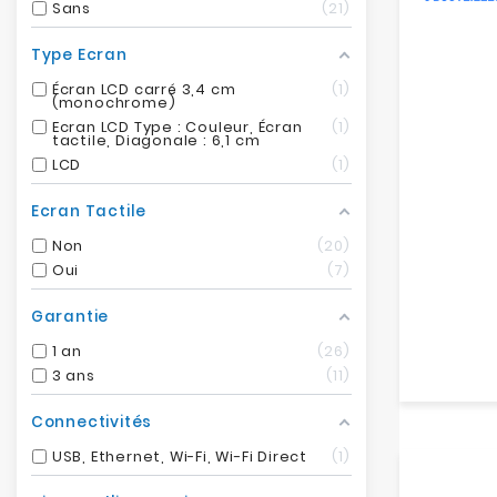
Sans
21
Type Ecran
Écran LCD carré 3,4 cm
1
(monochrome)
Ecran LCD Type : Couleur, Écran
1
tactile, Diagonale : 6,1 cm
LCD
1
Ecran Tactile
Non
20
Oui
7
Garantie
1 an
26
3 ans
11
Connectivités
USB, Ethernet, Wi-Fi, Wi-Fi Direct
1