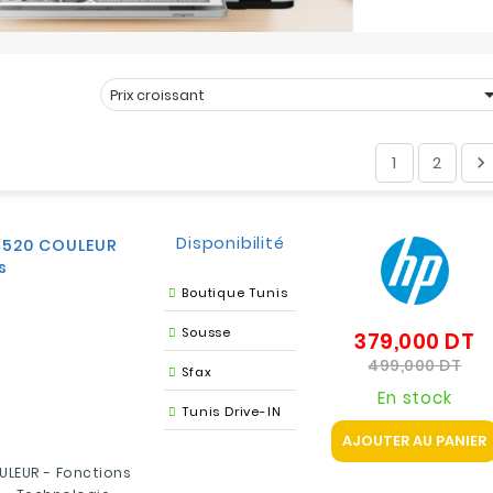
Prix croissant
Trier par :
1
2

Disponibilité
 520 COULEUR
s
Boutique Tunis
Sousse
379,000 DT
Pr
d
Pri
499,000 DT
Sfax
b
En stock
Tunis Drive-IN
AJOUTER AU PANIER
ULEUR - Fonctions