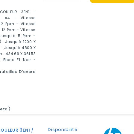
COULEUR 3EN1 -
t A4 - Vitesse
 12 Ppm - Vitesse
à 12 Ppm - Vitesse
 Jusqu'à 5 Ppm -
) : Jusqu'à 1200 X
r : Jusqu'à 4800 X
 : 434.66 X 361.53
 Blanc Et Noir -
outeilles D'encre
neta )
Disponibilité
OULEUR 3EN1 /