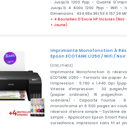
: Jusqu’à 1200 Ppp - Qualité D'impr
Jusqu'à 4 800x 1200 Ppp - WiFi - 1
Dimensions : 434,66x 361,53 X 157,26 M
+ 4 Bouteilles D'Encre HP Incluses (Noi
+ Jaune)
Imprimante Monofonction À Rése
Epson ECOTANK L1250 / Wifi / Noir
[C11CJ71403]
Imprimante Monofonction à réservoi
ECOTANK L1250 - Formats de papier A4
l’impression : 5.760 x 1.440 Dpi (pp
Vitesse d’impression : 33 pages
(papier ordinaire), 15 pages/min 
ordinaire) - Capacité fournie :
monochrome et 6 500 pages en coule
réservoir d’encre simple - Système de 
simple - Application Epson Smart Panel
surveillance, impression sans fil et p