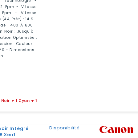
- Technologie -
22 Ppm - Vitesse
6 Ppm - Vitesse
A4, Prêt) : 14 S -
é : 400 À 800 -
n Noir : Jusqu'à 1
sation Optimisée :
ssion Couleur :
2.0 - Dimensions :
 An
 Noir + 1 Cyan + 1
Disponibilité
oir Intégré
B 3en1