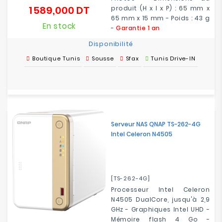
1 589,000 DT
produit (H x l x P) : 65 mm x
Prix
65 mm x 15 mm - Poids : 43 g
En stock
-
Garantie 1 an
Disponibilité
Boutique Tunis
Sousse
Sfax
Tunis Drive-IN
Serveur NAS QNAP TS-262-4G
Intel Celeron N4505
[TS-262-4G]
Processeur Intel Celeron
N4505 DualCore, jusqu'à 2,9
GHz - Graphiques Intel UHD -
Mémoire flash 4 Go -