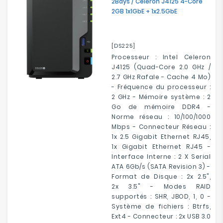
2Bays / Celeron J4125 4-Core
2GB 1x1GbE + 1x2.5GbE
[DS225]
Processeur : Intel Celeron
J4125 (Quad-Core 2.0 GHz /
2.7 GHz Rafale - Cache 4 Mo)
- Fréquence du processeur :
2 GHz - Mémoire système : 2
Go de mémoire DDR4 -
Norme réseau : 10/100/1000
Mbps - Connecteur Réseau :
1x 2.5 Gigabit Ethernet RJ45,
1x Gigabit Ethernet RJ45 -
Interface Interne : 2 X Serial
ATA 6Gb/s (SATA Revision 3) -
Format de Disque : 2x 2.5",
2x 3.5" - Modes RAID
supportés : SHR, JBOD, 1, 0 -
Système de fichiers : Btrfs,
Ext4 - Connecteur : 2x USB 3.0