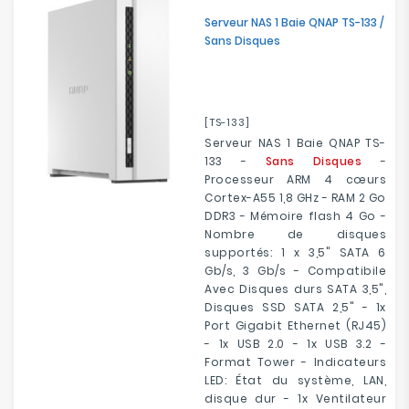
Electroménager
Serveur NAS 1 Baie QNAP TS-133 /
Sans Disques
Bureautique
Réseau
[TS-133]
&
Serveur NAS 1 Baie QNAP TS-
Sécurité
133 -
Sans Disques
-
Processeur ARM 4 cœurs
Mobilités
Cortex-A55 1,8 GHz - RAM 2 Go
&
DDR3 - Mémoire flash 4 Go -
Loisirs
Nombre de disques
supportés: 1 x 3,5" SATA 6
Gb/s, 3 Gb/s - Compatibile
Avec Disques durs SATA 3,5",
Disques SSD SATA 2,5" - 1x
Port Gigabit Ethernet (RJ45)
- 1x USB 2.0 - 1x USB 3.2 -
Format Tower - Indicateurs
LED: État du système, LAN,
disque dur - 1x Ventilateur