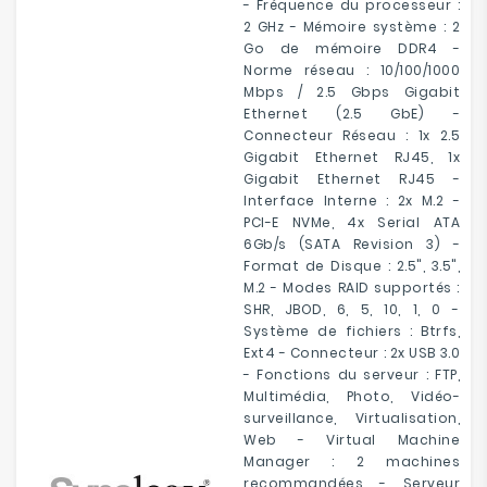
- Fréquence du processeur :
2 GHz - Mémoire système : 2
Go de mémoire DDR4 -
Norme réseau : 10/100/1000
Mbps / 2.5 Gbps Gigabit
Ethernet (2.5 GbE) -
Connecteur Réseau : 1x 2.5
Gigabit Ethernet RJ45, 1x
Gigabit Ethernet RJ45 -
Interface Interne : 2x M.2 -
PCI-E NVMe, 4x Serial ATA
6Gb/s (SATA Revision 3) -
Format de Disque : 2.5", 3.5",
M.2 - Modes RAID supportés :
SHR, JBOD, 6, 5, 10, 1, 0 -
Système de fichiers : Btrfs,
Ext4 - Connecteur : 2x USB 3.0
- Fonctions du serveur : FTP,
Multimédia, Photo, Vidéo-
surveillance, Virtualisation,
Web - Virtual Machine
Manager : 2 machines
recommandées - Serveur