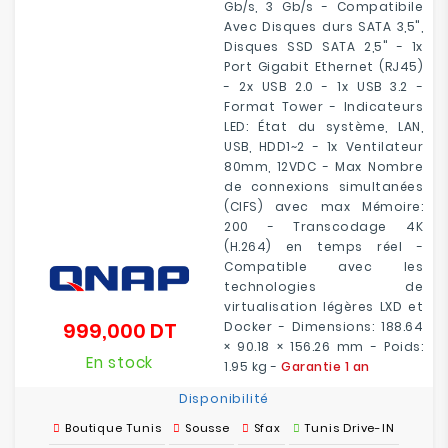
Gb/s, 3 Gb/s - Compatibile
Avec Disques durs SATA 3,5",
Disques SSD SATA 2,5" - 1x
Port Gigabit Ethernet (RJ45)
- 2x USB 2.0 - 1x USB 3.2 -
Format Tower - Indicateurs
LED: État du système, LAN,
USB, HDD1~2 - 1x Ventilateur
80mm, 12VDC - Max Nombre
de connexions simultanées
(CIFS) avec max Mémoire:
200 - Transcodage 4K
(H.264) en temps réel -
Compatible avec les
technologies de
virtualisation légères LXD et
999,000 DT
Docker - Dimensions: 188.64
Prix
× 90.18 × 156.26 mm - Poids:
En stock
1.95 kg -
Garantie 1 an
Disponibilité
Boutique Tunis
Sousse
Sfax
Tunis Drive-IN