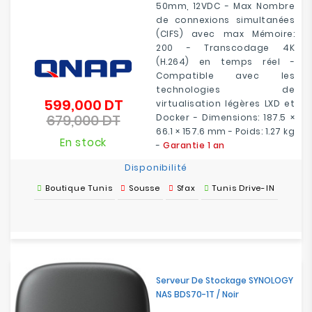
50mm, 12VDC - Max Nombre
de connexions simultanées
(CIFS) avec max Mémoire:
200 - Transcodage 4K
(H.264) en temps réel -
Compatible avec les
technologies de
599,000 DT
Prix
virtualisation légères LXD et
679,000 DT
de
Docker - Dimensions: 187.5 ×
Prix
base
66.1 × 157.6 mm - Poids: 1.27 kg
En stock
-
Garantie 1 an
Disponibilité
Boutique Tunis
Sousse
Sfax
Tunis Drive-IN
Serveur De Stockage SYNOLOGY
NAS BDS70-1T / Noir