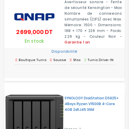
Avertisseur sonore - Fente
de sécurité Kensington - Max
Nombre de connexions
simultanées (CIFS) avec Max.
Mémoire: 1500 - Dimensions:
2 699,000 DT
168 × 170 × 226 mm - Poids:
Prix
2.26 kg - Couleur Noir -
En stock
Garantie 1 an
Disponibilité
Boutique Tunis
Sousse
Sfax
Tunis Drive-IN
SYNOLOGY DiskStation DS925+
4Bays Ryzen V1500B 4-Core
4GB 2xRJ45 36M