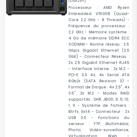
[DS925+]
Processeur : AMD Ryzen
Embedded V1500B (Quad-
Core 2.2 GHz - 8 Threads) -
Fréquence du processeur :
2,2 GHz - Mémoire système :
4 Go de mémoire DDR4 ECC
SODIMM - Norme réseau : 2.5
Gbps Gigabit Ethernet (2.5
GbE) - Connecteur Réseau :
2x 2.5 Gigabit Ethernet RJ45
- Interface Interne : 2x M.2 -
PCI-E 3.0 4x, 4x Serial ATA
6Gb/s (SATA Revision 3) -
Format de Disque : 4x 2.5", 4x
3.5", 2x M.2 - Modes RAID
supportés : SHR, JBOD, 6, 5, 10,
1, 0 - Système de fichiers :
Btrfs, Ext4 - Connecteur : 2x
USB 3.0 - Fonctions du
serveur : FTP, Multimédia,
Photo, Vidéo-surveillance,
Virtualisation, Web -