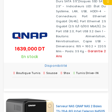
Durs SATA 3.5",disques SSD SATA
2.5" - Indicateurs LED: État Du
Système, LAN, USB, HDD1~4 -
Connecteurs: Port Ethernet
Gigabit (RJ45), Port Ethernet 2.5
Gigabit (2.5 G/1 G/100 Mbit/s), 2x
Port USB 2.0, Port USB 3.2 Gen 1 -
Boutons: Alimentation,
Réinitialisation, Copie USB -
Dimensions: 165 × 160.2 × 220.5
1 639,000 DT
Prix
Garantie 2
Mm - Poids: 3.5 Kg -
En stock
Ans
Disponibilité
Boutique Tunis
Sousse
Sfax
Tunis Drive-IN
Serveur NAS QNAP NAS 2 Baies
TS-264-8G Intel Celeron N4505