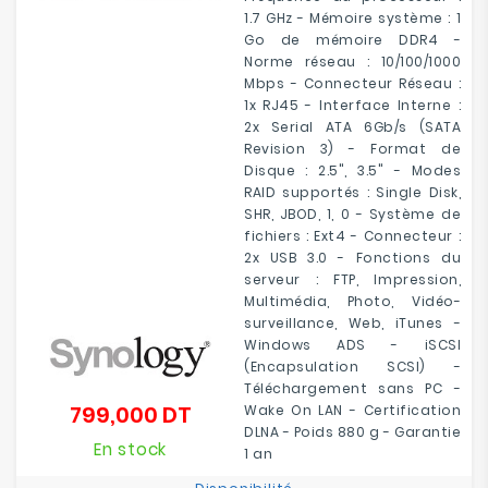
1.7 GHz - Mémoire système : 1
Go de mémoire DDR4 -
Norme réseau : 10/100/1000
Mbps - Connecteur Réseau :
1x RJ45 - Interface Interne :
2x Serial ATA 6Gb/s (SATA
Revision 3) - Format de
Disque : 2.5", 3.5" - Modes
RAID supportés : Single Disk,
SHR, JBOD, 1, 0 - Système de
fichiers : Ext4 - Connecteur :
2x USB 3.0 - Fonctions du
serveur : FTP, Impression,
Multimédia, Photo, Vidéo-
surveillance, Web, iTunes -
Windows ADS - iSCSI
(Encapsulation SCSI) -
Téléchargement sans PC -
799,000 DT
Wake On LAN - Certification
Prix
DLNA - Poids 880 g - Garantie
En stock
1 an