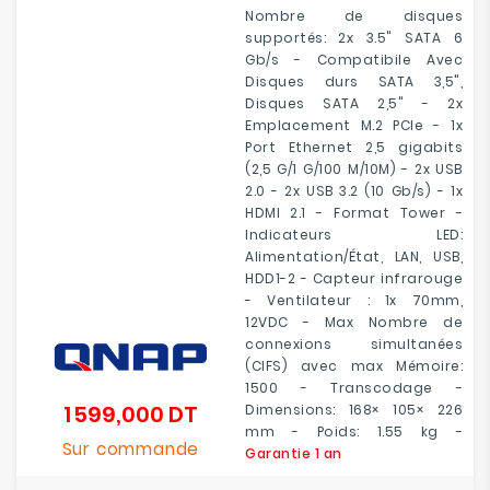
Nombre de disques
supportés: 2x 3.5" SATA 6
Gb/s - Compatibile Avec
Disques durs SATA 3,5",
Disques SATA 2,5" - 2x
Emplacement M.2 PCIe - 1x
Port Ethernet 2,5 gigabits
(2,5 G/1 G/100 M/10M) - 2x USB
2.0 - 2x USB 3.2 (10 Gb/s) - 1x
HDMI 2.1 - Format Tower -
Indicateurs LED:
Alimentation/État, LAN, USB,
HDD1-2 - Capteur infrarouge
- Ventilateur : 1x 70mm,
12VDC - Max Nombre de
connexions simultanées
(CIFS) avec max Mémoire:
1500 - Transcodage -
1 599,000 DT
Dimensions: 168× 105× 226
Prix
mm - Poids: 1.55 kg -
Sur commande
Garantie 1 an