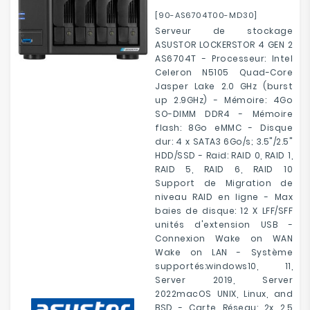
[90-AS6704T00-MD30]
Serveur de stockage
ASUSTOR LOCKERSTOR 4 GEN 2
AS6704T - Processeur: Intel
Celeron N5105 Quad-Core
Jasper Lake 2.0 GHz (burst
up 2.9GHz) - Mémoire: 4Go
SO-DIMM DDR4 - Mémoire
flash: 8Go eMMC - Disque
dur: 4 x SATA3 6Go/s; 3.5"/2.5"
HDD/SSD - Raid: RAID 0, RAID 1,
RAID 5, RAID 6, RAID 10
Support de Migration de
niveau RAID en ligne - Max
baies de disque: 12 X LFF/SFF
unités d'extension USB -
Connexion Wake on WAN
Wake on LAN - Système
supportés:windows10, 11,
Server 2019, Server
2022macOS UNIX, Linux, and
BSD - Carte Réseau: 2x 2.5