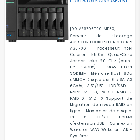
LOCKERSTOR 6 GEN 2 AS6706T
[90-AS6706T00-ME30]
Serveur de stockage
ASUSTOR LOCKERSTOR 6 GEN 2
AS6706T - Processeur: Intel
Celeron N5105 Quad-Core
Jasper Lake 2.0 GHz (burst
up 2.9GHz) - 8Go DDR4
SODIMM - Mémoire flash: 8Go
eMMC - Disque dur: 6 x SATA3
6Gb/s; 3.5"/2.5" HDD/SSD -
Raid: RAID 0, RAID 1, RAID 5,
RAID 6, RAID 10 Support de
Migration de niveau RAID en
ligne - Max baies de disque:
14 X LFF/SFF unités
d'extension USB - Connexion
Wake on WAN Wake on LAN -
Système