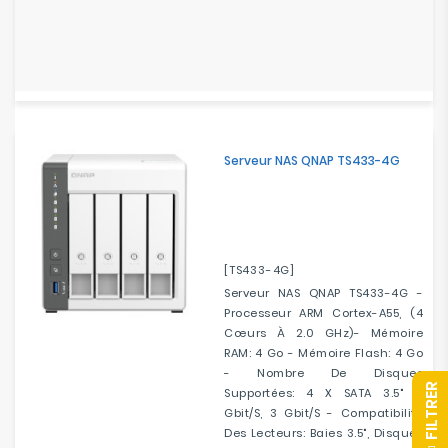
Serveur NAS QNAP TS433-4G
[TS433-4G]
Serveur NAS QNAP TS433-4G -
Processeur ARM Cortex-A55, (4
Cœurs À 2.0 GHz)- Mémoire
RAM: 4 Go - Mémoire Flash: 4 Go
- Nombre De Disques
R
Supportées: 4 X SATA 3.5" 6
Gbit/s, 3 Gbit/s - Compatibilité
Des Lecteurs: Baies 3.5", Disques
F
I
L
T
R
E