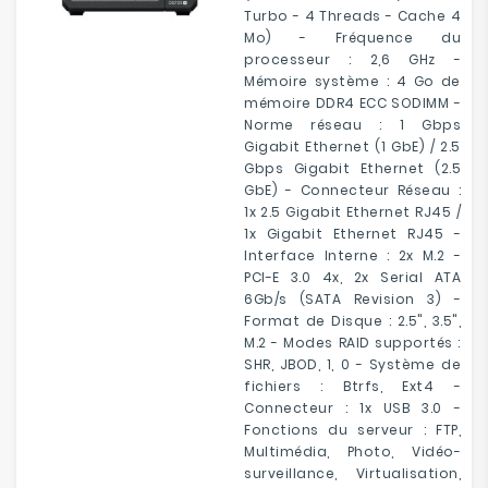
Turbo - 4 Threads - Cache 4
Mo) - Fréquence du
processeur : 2,6 GHz -
Mémoire système : 4 Go de
mémoire DDR4 ECC SODIMM -
Norme réseau : 1 Gbps
Gigabit Ethernet (1 GbE) / 2.5
Gbps Gigabit Ethernet (2.5
GbE) - Connecteur Réseau :
1x 2.5 Gigabit Ethernet RJ45 /
1x Gigabit Ethernet RJ45 -
Interface Interne : 2x M.2 -
PCI-E 3.0 4x, 2x Serial ATA
6Gb/s (SATA Revision 3) -
Format de Disque : 2.5", 3.5",
M.2 - Modes RAID supportés :
SHR, JBOD, 1, 0 - Système de
fichiers : Btrfs, Ext4 -
Connecteur : 1x USB 3.0 -
Fonctions du serveur : FTP,
Multimédia, Photo, Vidéo-
surveillance, Virtualisation,