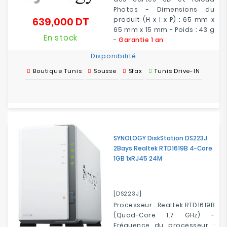
Photos - Dimensions du
639,000 DT
produit (H x l x P) : 65 mm x
Prix
65 mm x 15 mm - Poids : 43 g
En stock
-
Garantie 1 an
Disponibilité
Boutique Tunis
Sousse
Sfax
Tunis Drive-IN
SYNOLOGY DiskStation DS223J
2Bays Realtek RTD1619B 4-Core
1GB 1xRJ45 24M
[DS223J]
Processeur : Realtek RTD1619B
(Quad-Core 1.7 GHz) -
Fréquence du processeur :