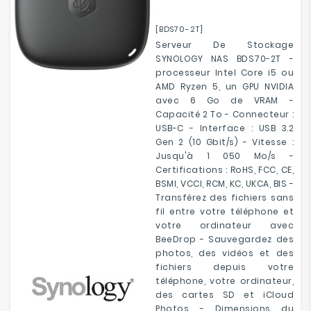
[BDS70-2T]
Serveur De Stockage
SYNOLOGY NAS BDS70-2T -
processeur Intel Core i5 ou
AMD Ryzen 5, un GPU NVIDIA
avec 6 Go de VRAM -
Capacité 2 To - Connecteur :
USB-C - Interface : USB 3.2
Gen 2 (10 Gbit/s) - Vitesse :
Jusqu'à 1 050 Mo/s -
Certifications : RoHS, FCC, CE,
BSMI, VCCI, RCM, KC, UKCA, BIS -
Transférez des fichiers sans
fil entre votre téléphone et
votre ordinateur avec
BeeDrop - Sauvegardez des
photos, des vidéos et des
fichiers depuis votre
téléphone, votre ordinateur,
des cartes SD et iCloud
Photos - Dimensions du