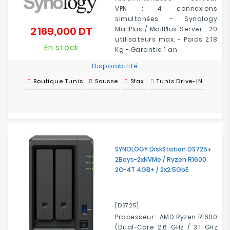
VPN : 4 connexions
simultanées - Synology
2 169,000 DT
MailPlus / MailPlus Server : 20
Prix
utilisateurs max. - Poids 2.18
En stock
Kg - Garantie 1 an
Disponibilité
Boutique Tunis
Sousse
Sfax
Tunis Drive-IN
SYNOLOGY DiskStation DS725+
2Bays-2xNVMe / Ryzen R1600
2C-4T 4GB+ / 2x2.5GbE
[DS725]
Processeur : AMD Ryzen R1600
(Dual-Core 2.6 GHz / 3.1 GHz