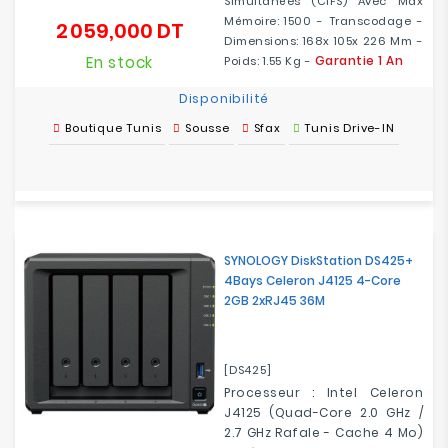
Simultanées (CIFS) Avec Max
Mémoire: 1500 - Transcodage -
2 059,000 DT
Prix
Dimensions: 168x 105x 226 Mm -
En stock
Garantie 1 An
Poids: 1.55 Kg -
Disponibilité
Boutique Tunis
Sousse
Sfax
Tunis Drive-IN
SYNOLOGY DiskStation DS425+
4Bays Celeron J4125 4-Core
2GB 2xRJ45 36M
[DS425]
Processeur : Intel Celeron
J4125 (Quad-Core 2.0 GHz /
2.7 GHz Rafale - Cache 4 Mo)