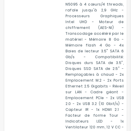
N5095 à 4 cœurs/4 threads,
rafale jusqu'à 2,9 GHz -
Processeurs Graphiques
Intel UHD - Moteur de
chiffrement (AES-NI) -
Transcodage accéléré par le
matériel - Mémoire 8 Go -
Mémoire flash 4 Go - 4x
Baies de lecteur 3.5" SATA 6
Gb/s - Compatibilité:
Disques durs SATA de 3.5",
Disques SSD SATA de 2.5" -
Remplaçables à chaud - 2x
Emplacement M.2 - 2x Ports
Ethernet 2.5 Gigabits - Réveil
sur LAN - Cadre géant -
Emplacement PCIe - 2x USB
2.0 - 2x USB 3.2 (10 Gbit/s) -
Capteur IR - 1x HDMI 2.1 -
Facteur de forme Tour -
Indicateurs LED - 1x
Ventilateur 120 mm, 12 V CC -