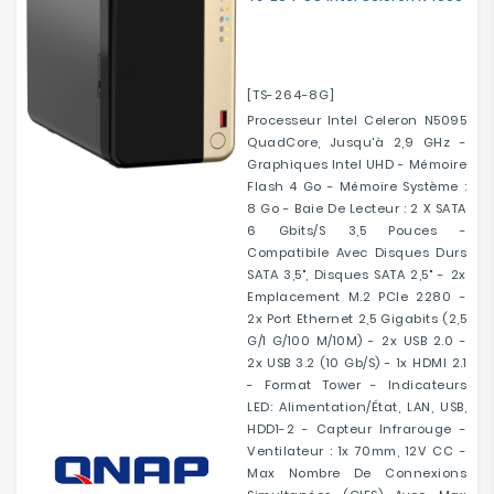
[TS-264-8G]
Processeur Intel Celeron N5095
QuadCore, Jusqu'à 2,9 GHz -
Graphiques Intel UHD - Mémoire
Flash 4 Go - Mémoire Système :
8 Go - Baie De Lecteur : 2 X SATA
6 Gbits/s 3,5 Pouces -
Compatibile Avec Disques Durs
SATA 3,5", Disques SATA 2,5" - 2x
Emplacement M.2 PCIe 2280 -
2x Port Ethernet 2,5 Gigabits (2,5
G/1 G/100 M/10M) - 2x USB 2.0 -
2x USB 3.2 (10 Gb/s) - 1x HDMI 2.1
- Format Tower - Indicateurs
LED: Alimentation/État, LAN, USB,
HDD1-2 - Capteur Infrarouge -
Ventilateur : 1x 70mm, 12V CC -
Max Nombre De Connexions