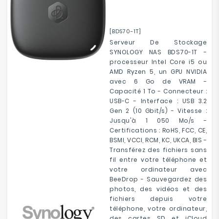
[BDS70-1T]
Serveur De Stockage
SYNOLOGY NAS BDS70-1T -
processeur Intel Core i5 ou
AMD Ryzen 5, un GPU NVIDIA
avec 6 Go de VRAM -
Capacité 1 To - Connecteur :
USB-C - Interface : USB 3.2
Gen 2 (10 Gbit/s) - Vitesse :
Jusqu'à 1 050 Mo/s -
Certifications : RoHS, FCC, CE,
BSMI, VCCI, RCM, KC, UKCA, BIS -
Transférez des fichiers sans
fil entre votre téléphone et
votre ordinateur avec
BeeDrop - Sauvegardez des
photos, des vidéos et des
fichiers depuis votre
téléphone, votre ordinateur,
des cartes SD et iCloud