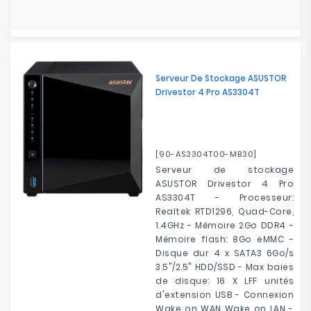
Serveur De Stockage ASUSTOR
Drivestor 4 Pro AS3304T
[90-AS3304T00-MB30]
Serveur de stockage
ASUSTOR Drivestor 4 Pro
AS3304T - Processeur:
Realtek RTD1296, Quad-Core,
1.4GHz - Mémoire 2Go DDR4 -
Mémoire flash: 8Go eMMC -
Disque dur 4 x SATA3 6Go/s
3.5"/2.5" HDD/SSD - Max baies
de disque: 16 X LFF unités
d'extension USB - Connexion
Wake on WAN Wake on LAN -