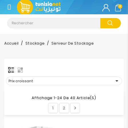
CATÉGORIE
0
Climatisation
Informatique
Accueil
Stockage
Serveur De Stockage
Téléphonie
&
Tablette
Impression

Prix croissant
Stockage
Affichage 1-24 De 40 Article(s)
1
2

TV-
Son-
Photos