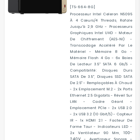
[TS-664-8G]
Processeur Intel Celeron N5095
À 4 Cœurs/4 Threads, Rafale
Jusqu'à 2,9 GHz - Processeurs
Graphiques Intel UHD - Moteur
De Chiffrement (AES-NI) -
Transcodage Accéléré Par Le
Matériel - Mémoire 8 Go -
Mémoire Flash 4 Go - 6x Baies
De Lecteur 3.5" SATA 6 Gb/s -
Compatibilité: Disques Durs
SATA De 3.5", Disques SSD SATA
De 2.5" - Remplaçables À Chaud
- 2x Emplacement M.2 - 2x Ports
Ethernet 2.5 Gigabits - Réveil Sur
LAN - Cadre Géant -
Emplacement PCIe - 2x USB 2.0
- 2x USB 3.2 (10 Gbit/s) - Capteur
IR - 1x HDMI 2.1 - Facteur De
Forme Tour - Indicateurs LED -
100-
2x Ventilateur 90 Mm,
240V
- Avertisseur Sonore -