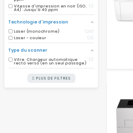
Vitesse d'impression en noir (ISO,
1
A4) :Jusqu'à 40 ppm
Technologie d'impression
Laser (monochrome)
20
Laser - couleur
11
Type du scanner
Vitre, Chargeur automatique
1
recto verso (en un seul passage)
PLUS DE FILTRES