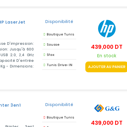
Disponibilité
P LaserJet
Boutique Tunis
se D'impression:
Sousse
439,000 DT
Pr
sion: Jusqu'à 600
 USB 2.0,
2,4 GHz
Sfax
En stock
apacité D'entrée
Tunis Drive-IN
 Kg
- Dimensions:
AJOUTER AU PANIER
Disponibilité
nter 3en1
Boutique Tunis
439,000 DT
Pr
Printer 3en1