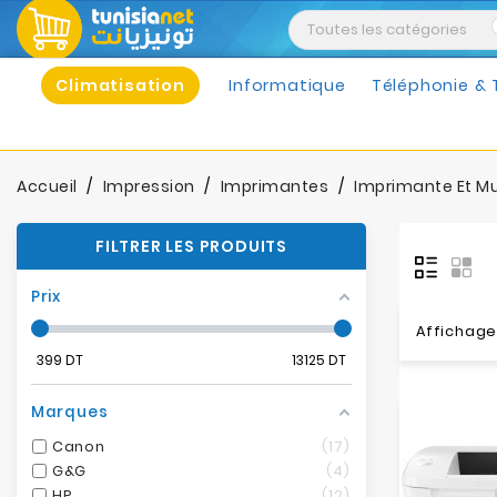
Climatisation
Informatique
Téléphonie & 
Accueil
Impression
Imprimantes
Imprimante Et Mu
FILTRER LES PRODUITS
Prix
Affichage 
399
DT
13125
DT
Marques
Canon
17
G&G
4
HP
12