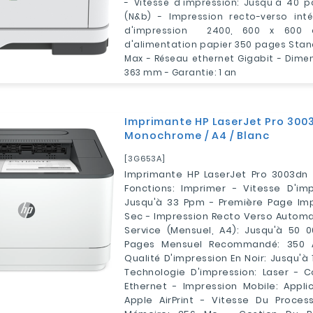
- Vitesse d'impression: Jusqu'à 40 
(N&b) - Impression recto-verso inté
d'impression 2400, 600 x 600 
d'alimentation papier 350 pages Stan
Max - Réseau ethernet Gigabit - Dimen
363 mm - Garantie: 1 an
Imprimante HP LaserJet Pro 300
Monochrome / A4 / Blanc
[3G653A]
Imprimante HP LaserJet Pro 3003dn
Fonctions: Imprimer - Vitesse D'imp
Jusqu'à 33 Ppm - Première Page Imp
Sec - Impression Recto Verso Automa
Service (mensuel, A4): Jusqu'à 50 
Pages Mensuel Recommandé: 350 
Qualité D'impression En Noir: Jusqu'à 
Technologie D'impression: Laser - Co
Ethernet - Impression Mobile: Appli
Apple AirPrint - Vitesse Du Proces