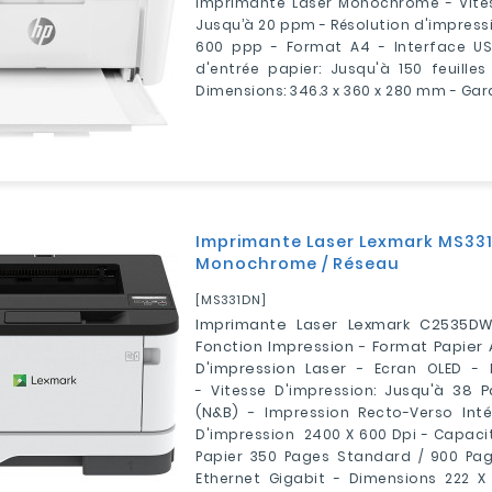
Imprimante Laser Monochrome - Vites
Jusqu’à 20 ppm - Résolution d'impressi
600 ppp - Format A4 - Interface US
d'entrée papier: Jusqu'à 150 feuille
Dimensions:
346.3 x 360 x 280
mm - Gara
Imprimante Laser Lexmark MS33
Monochrome / Réseau
[MS331DN]
Imprimante Laser Lexmark C2535D
Fonction Impression - Format Papier 
D'impression Laser -
Ecran OLED -
-
Vitesse D'impression:
Jusqu'à 38 P
(N&b) -
Impression Recto-Verso
Int
D'impression
2400 X 600
Dpi -
Capacit
Papier
350 Pages Standard / 900 Pa
Ethernet Gigabit - Dimensions
222 X