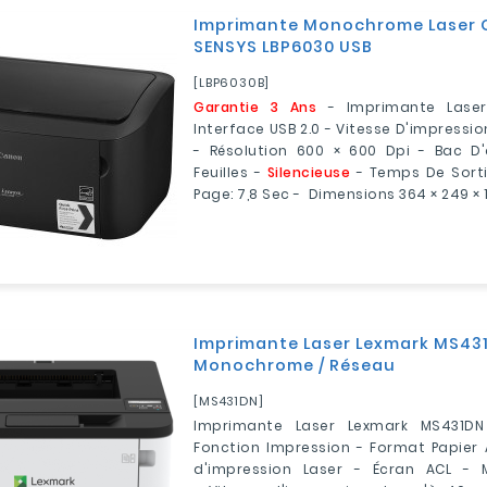
Imprimante Monochrome Laser 
SENSYS LBP6030 USB
[LBP6030B]
Garantie 3 Ans
- Imprimante Lase
Interface USB 2.0 - Vitesse D'impressi
- Résolution 600 × 600 Dpi - Bac D'
Feuilles -
Silencieuse
- Temps De Sorti
Page: 7,8 Sec - Dimensions 364 × 249 ×
Imprimante Laser Lexmark MS43
Monochrome / Réseau
[MS431DN]
Imprimante Laser Lexmark MS431D
Fonction Impression - Format Papier 
d'impression Laser - Écran ACL -