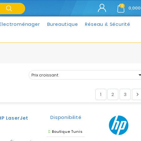
0
0,000
Electroménager
Bureautique
Réseau & Sécurité
Prix croissant
Trier par :
1
2
3

Disponibilité
P LaserJet
Boutique Tunis