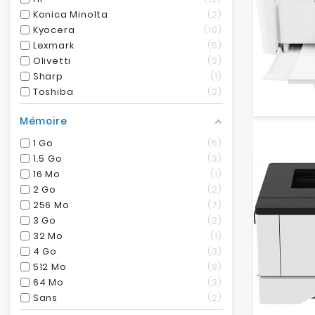
Konica Minolta
2
Kyocera
10
Lexmark
5
Olivetti
3
Sharp
1
Toshiba
2
Mémoire
1 Go
5
1.5 Go
3
16 Mo
1
2 Go
2
256 Mo
7
3 Go
2
32 Mo
1
4 Go
3
512 Mo
9
64 Mo
3
Sans
2