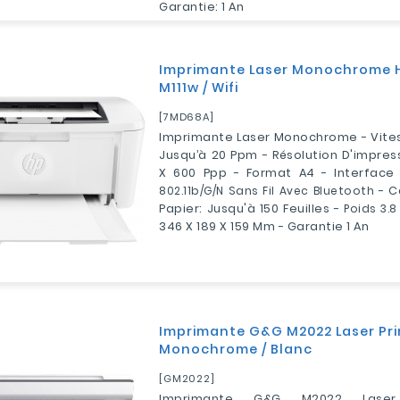
Garantie: 1 An
Imprimante Laser Monochrome H
M111w / Wifi
[7MD68A]
Imprimante Laser Monochrome - Vites
Jusqu’à 20 Ppm - Résolution D'impres
X 600 Ppp - Format A4 - Interface
802.11b/g/n Sans Fil Avec Bluetooth
- C
Papier: Jusqu'à 150 Feuilles -
Poids
3.8
346 X 189 X 159 Mm - Garantie 1 An
Imprimante G&G M2022 Laser Pri
Monochrome / Blanc
[GM2022]
Imprimante G&G M2022 Laser 