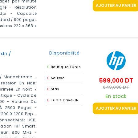
pages par minute
AJOUTER AU PANIER
gré - Résolution
dpi - Capacité
dard / 900 pages
sions 222 x 368 x
Disponibilité
3dn /
Boutique Tunis
 / Monochrome -
Sousse
599,000 DT
Pr
ression En Noir:
d
Pri
649,000 DT
rimée En Noir: 7
Sfax
b
tique - Cycle De
En stock
Tunis Drive-IN
000 - Volume De
À 2500 Pages -
AJOUTER AU PANIER
1200 X 1200 Ppp -
nnectivité: USB,
cation HP Smart,
seur: 800 MHz -