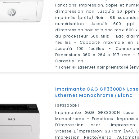
Fonctions: Impression, copie et numér
d'impression noir Jusqu'à 20 ppm 
imprimée (prête) Noir : 8.5 secondes
numérisation: Jusqu'à 600 ppi
d'impression noir et blanc maxi 600 x 
du processeur 500 MHz - Bac d'alim
feuilles - Capacité maximale en sor
Jusqu'à 100 feuilles - Connexio
Dimensions 360 x 264 x 197 mm - Po
Garantie 1 an
* Toner HP LaserJet noir préinstallé (en
Imprimante G&G GP3300DN Laser
Ethernet Monochrome / Blanc
[GP3300DN]
Imprimante G&G GP3300DN Laser P
Monochrome - Fonctions: Impressio
D'impression: Laser - Impressio
Vitesse D’impression: 33 Ppm (A4), 3
Impression Recto/Verso: Automat