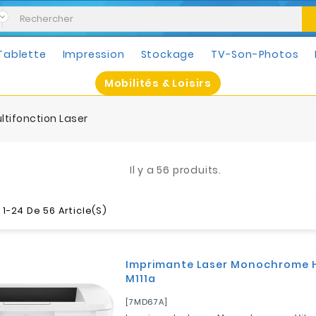
Tablette
Impression
Stockage
TV-Son-Photos
Mobilités & Loisirs
ltifonction Laser
Il y a 56 produits.
1-24 De 56 Article(s)
Imprimante Laser Monochrome H
M111a
[7MD67A]