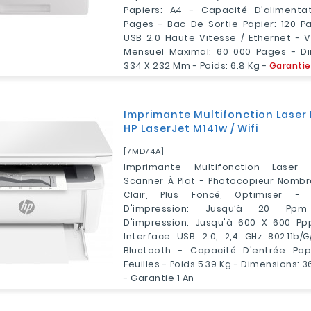
Papiers: A4 - Capacité D'alimentat
Pages - Bac De Sortie Papier: 120 Pa
USB 2.0 Haute Vitesse / Ethernet -
Mensuel Maximal: 60 000 Pages - Di
334 X 232 Mm - Poids: 6.8 Kg -
Garantie
Imprimante Multifonction Lase
HP LaserJet M141w / Wifi
[7MD74A]
Imprimante Multifonction Lase
Scanner
À Plat -
Photocopieur
Nombre
Clair, Plus Foncé, Optimiser - 
D'impression: Jusqu’à 20 Ppm
D'impression: Jusqu'à 600 X 600 Pp
Interface USB 2.0,
2,4 GHz 802.11b/
Bluetooth
- Capacité D'entrée Papi
Feuilles -
Poids 5.39
Kg
- Dimensions:
3
- Garantie 1 An