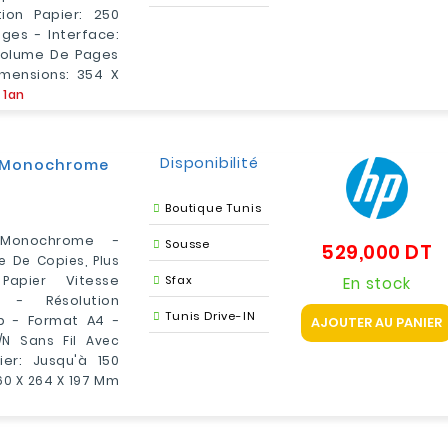
ion Papier: 250
ges - Interface:
 Volume De Pages
mensions: 354 X
 1an
Disponibilité
r Monochrome
Boutique Tunis
r Monochrome -
Sousse
529,000 DT
Pr
 De Copies, Plus
Papier
Vitesse
Sfax
En stock
 - Résolution
Tunis Drive-IN
p - Format A4 -
AJOUTER AU PANIER
g/n Sans Fil Avec
er: Jusqu'à 150
60 X 264 X 197
Mm