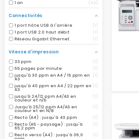
1 an
43
Connectivités
1 port hôte USB à l'arrière
1
1 port USB 2.0 haut débit
1
Réseau Gigabit Ethernet
1
Vitesse d'impression
33 ppm
1
55 pages par minute
1
jusqu'à 30 ppm en A4 / 15 ppm en
1
A3
jusqu'à 40 ppm en A4 / 22 ppm en
1
A3
jusqu’à 24/12 ppm A4/A3 en
1
couleur et n/b
Jusqu’à 25/12 ppm A4/A3 en
1
couleur et en N/B
Recto (A4) : jusqu'à 43 ppm
1
Recto (A5 - paysage) : jusqu'à
1
65,2 ppm
Recto verso (A4) : jusqu'à 36,0
1
ppm