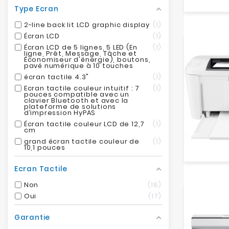
Type Ecran
2-line back lit LCD graphic display
1
Écran LCD
1
Écran LCD de 5 lignes, 5 LED (En
1
ligne, Prêt, Message, Tâche et
Économiseur d'énergie), boutons,
pavé numérique à 10 touches
écran tactile 4.3"
1
Ecran tactile couleur intuitif : 7
1
pouces compatible avec un
clavier Bluetooth et avec la
plateforme de solutions
d’impression HyPAS
Écran tactile couleur LCD de 12,7
1
cm
grand écran tactile couleur de
1
10,1 pouces
Ecran Tactile
Non
18
Oui
17
Garantie