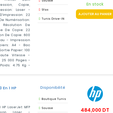
Sousse
En stock
ssion, Copie,
ession: Laser -
Sfax
AJOUTER AU PANIER
’impression: 22
Tunis Drive-IN
 De Numérisation:
 Résolution De
sse De Copie: 22
ion De Copie: 600
au - Impression
piers: A4 - Bac
Sortie Papier: 100
Haute Vitesse -
 25 000 Pages -
oids: 4.75 Kg -
Disponibilité
 En 1 HP
Boutique Tunis
1 HP LaserJet MFP
Sousse
484,000 DT
Pr
ssion Laser -