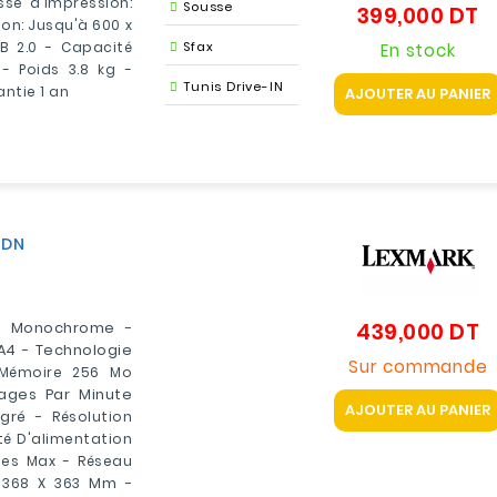
se d'impression:
Sousse
399,000 DT
Pr
on: Jusqu'à 600 x
B 2.0
- Capacité
Sfax
En stock
s -
Poids
3.8 kg
-
Tunis Drive-IN
ntie 1 an
AJOUTER AU PANIER
1DN
439,000 DT
W Monochrome -
Pr
A4 - Technologie
Sur commande
Mémoire
256
Mo
ages Par Minute
AJOUTER AU PANIER
égré -
Résolution
é D'alimentation
ges Max
- Réseau
 368 X 363
Mm -