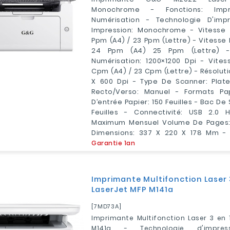
Monochrome - Fonctions: Impre
Numérisation - Technologie D'impr
Impression: Monochrome - Vitesse D
Ppm (A4) / 23 Ppm (Lettre) - Vitesse
24 Ppm (A4) 25 Ppm (Lettre) -
Numérisation: 1200×1200 Dpi - Vite
Cpm (A4) / 23 Cpm (Lettre) - Résolut
X 600 Dpi - Type De Scanner: Plate
Recto/Verso: Manuel - Formats Pa
D’entrée Papier: 150 Feuilles - Bac De 
Feuilles - Connectivité: USB 2.0 
Maximum Mensuel Volume De Pages:
Dimensions: 337 X 220 X 178 Mm - P
Garantie 1an
Imprimante Multifonction Laser 3
LaserJet MFP M141a
[7MD73A]
Imprimante Multifonction Laser 3 en 
M141a - Technologie d'impre