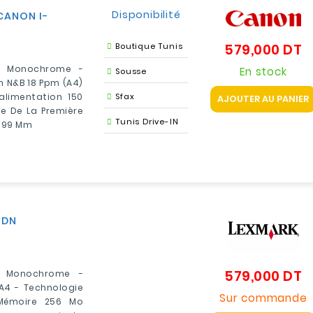
Disponibilité
CANON I-
Boutique Tunis
579,000 DT
Pr
r Monochrome -
En stock
Sousse
on N&B 18 Ppm (A4)
alimentation 150
Sfax
AJOUTER AU PANIER
e De La Première
Tunis Drive-IN
 199 Mm
1DN
579,000 DT
N Monochrome -
Pr
A4 - Technologie
Sur commande
 Mémoire 256 Mo