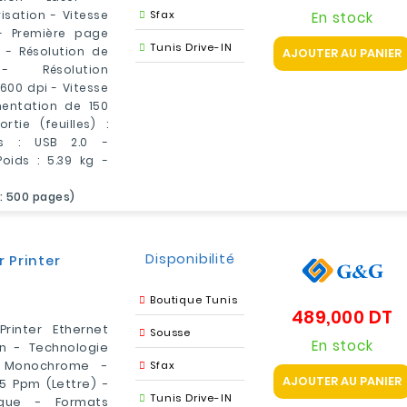
isation - Vitesse
Sfax
En stock
- Première page
Tunis Drive-IN
 - Résolution de
AJOUTER AU PANIER
 - Résolution
600 dpi - Vitesse
entation de 150
tie (feuilles) :
ns : USB 2.0 -
ids : 5.39 kg -
v: 500 pages)
Disponibilité
 Printer
Boutique Tunis
489,000 DT
Pr
rinter Ethernet
Sousse
En stock
n - Technologie
n: Monochrome -
Sfax
AJOUTER AU PANIER
5 Ppm (Lettre) -
Tunis Drive-IN
ique - Formats