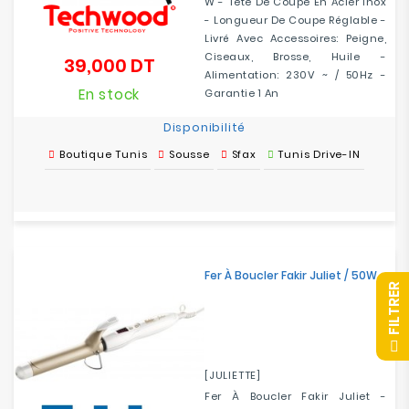
W - Tête De Coupe En Acier Inox
- Longueur De Coupe Réglable -
Livré Avec Accessoires: Peigne,
Ciseaux, Brosse, Huile -
39,000 DT
Prix
Alimentation: 230V ~ / 50Hz -
En stock
Garantie 1 An
Disponibilité
Boutique Tunis
Sousse
Sfax
Tunis Drive-IN
Fer À Boucler Fakir Juliet / 50W
R
F
I
L
T
R
E
[JULIETTE]
Fer À Boucler Fakir Juliet -