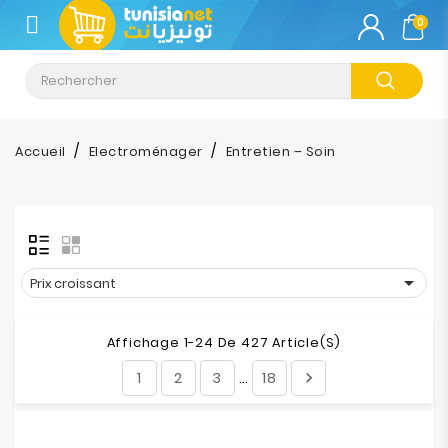
CATÉGORIE
0
Climatisation
Informatique
Accueil
Electroménager
Entretien – Soin
Téléphonie
&
Tablette
Impression

Prix croissant
Stockage
Affichage 1-24 De 427 Article(s)
1
2
3
18

…
TV-
Son-
Photos