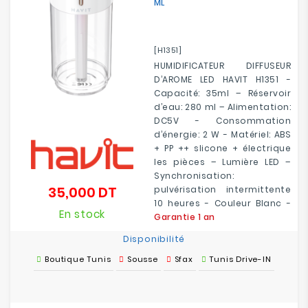
ML
[H1351]
HUMIDIFICATEUR DIFFUSEUR
D’AROME LED HAVIT H1351 -
Capacité: 35ml – Réservoir
d’eau: 280 ml – Alimentation:
DC5V - Consommation
d’énergie: 2 W - Matériel: ABS
+ PP ++ slicone + électrique
les pièces – Lumière LED –
Synchronisation:
35,000 DT
pulvérisation intermittente
Prix
10 heures - Couleur Blanc -
En stock
Garantie 1 an
Disponibilité
Boutique Tunis
Sousse
Sfax
Tunis Drive-IN