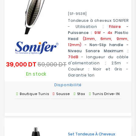
[SF-9538]
Tondeuse à cheveux SONIFER
- Utilisation :
Filaire
-
Puissance :
9W
-
4x
Plastic
Head
(3mm, 6mm, 9mm,
12mm)
- Non-Slip handle -
Niveau Sonore Maximum :
70dB
- longueur du câble
39,000 DT
59,000 DT
d'alimentation : 2.5m -
Prix
Prix
Couleur : Noir et Gris -
de
En stock
Garantie 1an
base
Disponibilité
Boutique Tunis
Sousse
Sfax
Tunis Drive-IN
Set Tondeuse À Cheveux