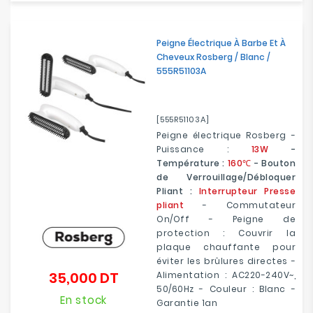
Peigne Électrique À Barbe Et À
Cheveux Rosberg / Blanc /
555R51103A
[555R51103A]
Peigne électrique Rosberg -
Puissance :
13W
-
Température :
160℃
- Bouton
de Verrouillage/Débloquer
Pliant :
Interrupteur Presse
pliant
- Commutateur
On/Off - Peigne de
protection : Couvrir la
plaque chauffante pour
éviter les brûlures directes -
35,000 DT
Alimentation : AC220-240V~,
Prix
50/60Hz - Couleur : Blanc -
En stock
Garantie 1an