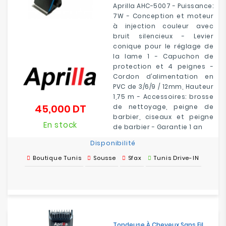
Aprilla AHC-5007 - Puissance:
7W - Conception et moteur
à injection couleur avec
bruit silencieux - Levier
conique pour le réglage de
la lame 1 - Capuchon de
protection et 4 peignes -
Cordon d’alimentation en
PVC de 3/6/9 / 12mm, Hauteur
1,75 m - Accessoires: brosse
45,000 DT
de nettoyage, peigne de
Prix
barbier, ciseaux et peigne
En stock
de barbier - Garantie 1 an
Disponibilité
Boutique Tunis
Sousse
Sfax
Tunis Drive-IN
Tondeuse À Cheveux Sans Fil