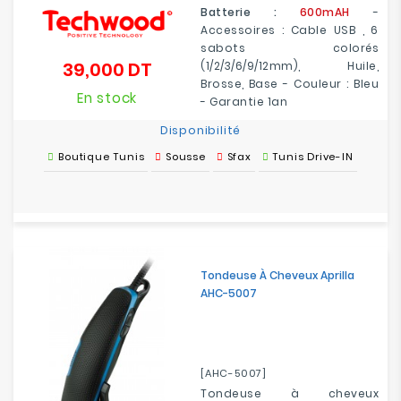
Batterie :
600mAH
-
Accessoires : Cable USB , 6
sabots colorés
39,000 DT
(1/2/3/6/9/12mm), Huile,
Prix
Brosse, Base - Couleur : Bleu
En stock
- Garantie 1an
Disponibilité
Boutique Tunis
Sousse
Sfax
Tunis Drive-IN
Tondeuse À Cheveux Aprilla
AHC-5007
[AHC-5007]
Tondeuse à cheveux