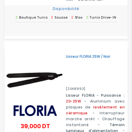
Disponibilité
Boutique Tunis
Sousse
Sfax
Tunis Drive-IN
Lisseur FLORIA 25W / Noir
[ZLN8992]
Lisseur FLORIA
-
Puissance :
20-25W
- Aluminium avec
plaques de
revêtement en
céramique
- Interrupteur
marche arrêt - Chauffage
39,000 DT
instantané -
Témoin
Prix
lumineux d'alimentation
-