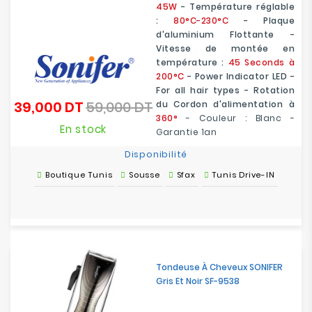
45W
- Température réglable
:
80°C-230°C
- Plaque
d'aluminium Flottante -
Vitesse de montée en
température :
45 Seconds à
200°C
- Power Indicator LED -
For all hair types - Rotation
39,000 DT
59,000 DT
du Cordon d'alimentation à
Prix
Prix
360°
- Couleur : Blanc -
de
En stock
Garantie 1an
base
Disponibilité
Boutique Tunis
Sousse
Sfax
Tunis Drive-IN
Tondeuse À Cheveux SONIFER
Gris Et Noir SF-9538