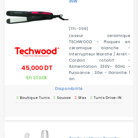
35W
[TFL-096]
Lisseur ceramique
TECHWOOD - Plaques en
céramique blanche -
Interrupteur Marche / Arrêt -
Cordon rotatif -
45,000 DT
Alimentation 230V~ 50Hz -
Prix
Puissance ; 30w - Garantie 1
En stock
an
Disponibilité
Boutique Tunis
Sousse
Sfax
Tunis Drive-IN