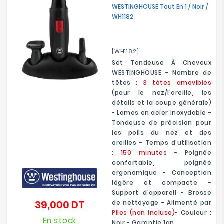
WESTINGHOUSE Tout En 1 / Noir /
WH1182
[WH1182]
Set Tondeuse À Cheveux
WESTINGHOUSE - Nombre de
têtes :
3 têtes amovibles
(pour le nez/l'oreille, les
détails et la coupe générale)
- Lames en acier inoxydable -
Tondeuse de précision pour
les poils du nez et des
oreilles - Temps d'utilisation
:
150 minute
s - Poignée
confortable, poignée
ergonomique - Conception
légère et compacte -
Support d'appareil - Brosse
39,000 DT
de nettoyage - Alimenté par
Prix
Piles (non incluse)
-
Couleur :
En stock
Noir - Garantie 1an