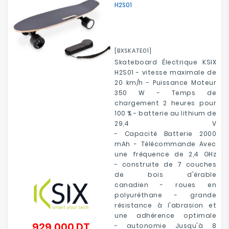
H2S01
Electroménager
Bureautique
[BXSKATE01]
Réseau
Skateboard Électrique KSIX
&
H2S01 - vitesse maximale de
Sécurité
20 km/h - Puissance Moteur
350 W - Temps de
chargement 2 heures pour
Mobilités
100 % - batterie au lithium de
&
29,4 V
Loisirs
- Capacité Batterie 2000
mAh - Télécommande Avec
une fréquence de 2,4 GHz
- construite de 7 couches
de bois d'érable
canadien - roues en
polyuréthane - grande
résistance à l'abrasion et
une adhérence optimale
929,000 DT
Prix
- autonomie Jusqu'à 8