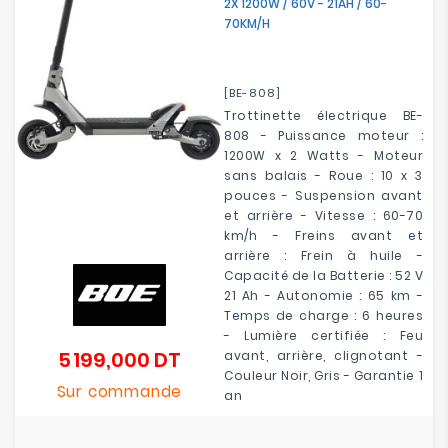
2X 1200W / 60V - 21AH / 60-
70KM/H
[BE-808]
Trottinette électrique BE-
808 - Puissance moteur :
1200W x 2 Watts - Moteur
sans balais - Roue : 10 x 3
pouces - Suspension avant
et arrière - Vitesse : 60-70
km/h - Freins avant et
arrière : Frein à huile -
Capacité de la Batterie : 52 V
21 Ah - Autonomie : 65 km -
Temps de charge : 6 heures
- Lumière certifiée : Feu
5 199,000 DT
avant, arrière, clignotant -
Prix
Couleur Noir, Gris - Garantie 1
Sur commande
an