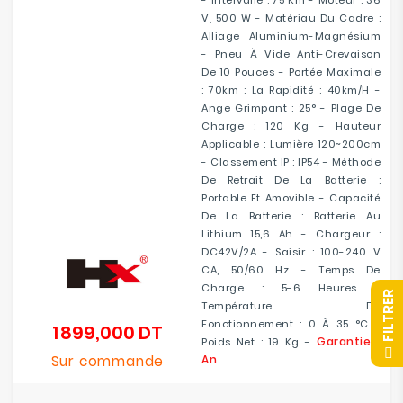
- Intervalle : 75 Km - Moteur : 36
V, 500 W - Matériau Du Cadre :
Alliage Aluminium-Magnésium
- Pneu À Vide Anti-Crevaison
De 10 Pouces - Portée Maximale
: 70km : La Rapidité : 40km/h -
Ange Grimpant : 25° - Plage De
Charge : 120 Kg - Hauteur
Applicable : Lumière 120~200cm
- Classement IP : IP54 - Méthode
De Retrait De La Batterie :
Portable Et Amovible - Capacité
De La Batterie : Batterie Au
Lithium 15,6 Ah - Chargeur :
DC42V/2A - Saisir : 100-240 V
CA, 50/60 Hz - Temps De
Charge : 5-6 Heures -
R
Température De
Fonctionnement : 0 À 35 °C -
1 899,000 DT
Prix
Garantie 1
Poids Net : 19 Kg -
F
I
L
T
R
E
Sur commande
An