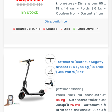
999,000 DT
de
kilomètres - Dimensions 65 x
Prix
base
18 x 14 cm - Poids 3,6 kg -
En stock
Couleur Noir - Garantie 1 an
Disponibilité
Boutique Tunis
Sousse
Sfax
Tunis Drive-IN
Trottinette Électrique Segway-
Ninebot E2 D II / 90 Kg / 20 Km/h
/ 450 Watts / Noir
[8721008535333]
Poids max du conducteur:
90 kg
- Autonomie théorique:
Jusqu'à
25 km
- Autonomie à
la vitesse maximale: Jusqu'à