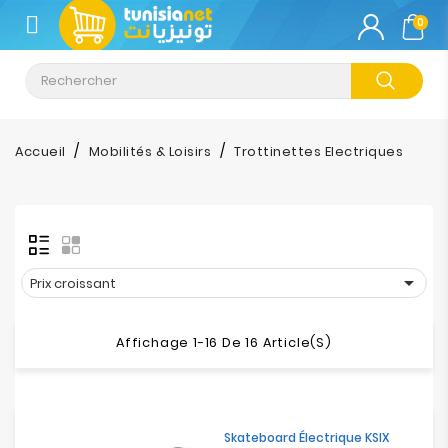
CATÉGORIE
0
Climatisation
Informatique
Accueil
Mobilités & Loisirs
Trottinettes Electriques
Téléphonie
&
Tablette
Impression

Prix croissant
Stockage
Affichage 1-16 De 16 Article(s)
TV-
Son-
Photos
Skateboard Électrique KSIX