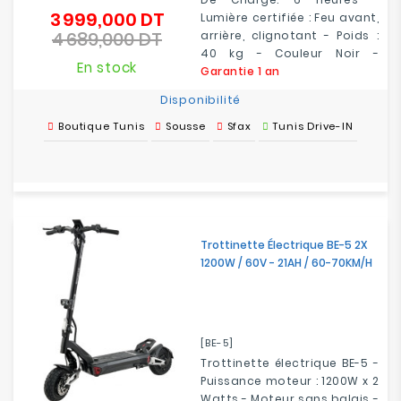
3 999,000 DT
Prix
Lumière certifiée : Feu avant,
4 689,000 DT
de
arrière, clignotant - Poids :
Prix
base
40 kg - Couleur Noir -
En stock
Garantie 1 an
Disponibilité
Boutique Tunis
Sousse
Sfax
Tunis Drive-IN
Trottinette Électrique BE-5 2X
1200W / 60V - 21AH / 60-70KM/H
[BE-5]
Trottinette électrique BE-5 -
Puissance moteur : 1200W x 2
Watts - Moteur sans balais -