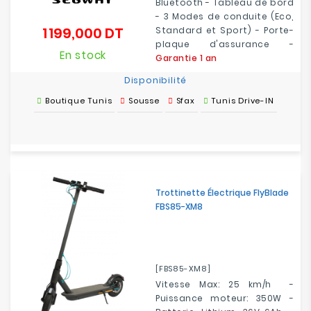
Bluetooth - Tableau de bord
- 3 Modes de conduite (Eco,
1 199,000 DT
Standard et Sport) - Porte-
Prix
plaque d'assurance -
En stock
Garantie 1 an
Disponibilité
Boutique Tunis
Sousse
Sfax
Tunis Drive-IN
Trottinette Électrique FlyBlade
FBS85-XM8
[FBS85-XM8]
Vitesse Max: 25 km/h -
Puissance moteur: 350W -