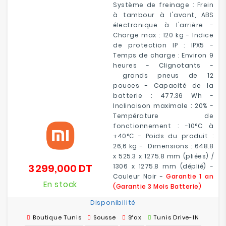
Système de freinage : Frein
à tambour à l'avant, ABS
électronique à l'arrière -
Charge max : 120 kg - Indice
de protection IP : IPX5 -
Temps de charge : Environ 9
heures - Clignotants -
grands pneus de 12
pouces - Capacité de la
batterie : 477.36 Wh -
Inclinaison maximale : 20% -
Température de
fonctionnement : -10°C à
+40°C - Poids du produit :
26,6 kg - Dimensions : 648.8
x 525.3 x 1275.8 mm (pliées) /
3 299,000 DT
1306 x 1275.8 mm (déplié) -
Prix
Couleur Noir -
Garantie 1 an
En stock
(Garantie 3 Mois Batterie)
Disponibilité
Boutique Tunis
Sousse
Sfax
Tunis Drive-IN