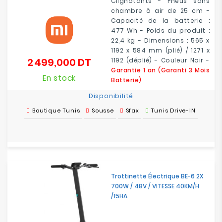
Clignotants - Pneus sans
chambre à air de 25 cm -
Capacité de la batterie :
477 Wh - Poids du produit :
22,4 kg - Dimensions : 565 x
1192 x 584 mm (plié) / 1271 x
2 499,000 DT
1192 (déplié) - Couleur Noir -
Prix
G
arantie 1 an (Garanti 3 Mois
En stock
Batterie)
Disponibilité
Boutique Tunis
Sousse
Sfax
Tunis Drive-IN
Trottinette Électrique BE-6 2X
700W / 48V / VITESSE 40KM/H
/15HA