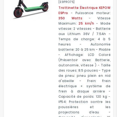
[E9PRO75]
Trottinette Électrique KEPOW
E9Pro
- Puissance moteur:
350 Watts
- Vitesse
Maximum:
25 km/h
- Mode
vitesse: 2 vitesses - Batterie
aux Lithium 36V / 7.5Ah -
Temps de charge: 4 à 5
heures - Autonomie
batterie: 20 à 25 km - Pliable
- Affichage: LCD Coloré
(Présentoir avec Batterie,
autonomie, vitesse ) - Taille
des roues: 8.5 pouces - Type
de pneu: pneu plein en nid
d'abeille - Frein: Frein
électrique + système de
frein à disque arrière -
Capacité de poids: 120 kg -
IP54: Protection contre les
poussières et les
projections d’eau -