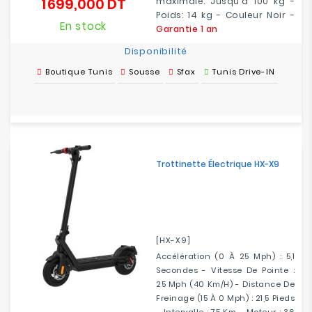
1 699,000 DT
maximale: Jusqu'à 100 kg -
Prix
Poids: 14 kg - Couleur Noir -
En stock
Garantie 1 an
Disponibilité
Boutique Tunis
Sousse
Sfax
Tunis Drive-IN
Trottinette Électrique HX-X9
[HX-X9]
Accélération (0 À 25 Mph) : 5,1
Secondes - Vitesse De Pointe :
25 Mph (40 Km/h) - Distance De
Freinage (15 À 0 Mph) : 21,5 Pieds