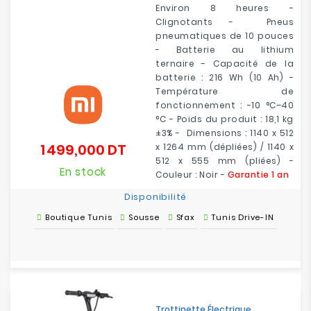
Environ 8 heures -
Clignotants - Pneus
pneumatiques de 10 pouces
- Batterie au lithium
ternaire - Capacité de la
batterie : 216 Wh (10 Ah) -
Température de
fonctionnement : -10 °C–40
°C - Poids du produit : 18,1 kg
±3% - Dimensions : 1140 x 512
1 499,000 DT
x 1264 mm (dépliées) / 1140 x
Prix
512 x 555 mm (pliées) -
En stock
Couleur : Noir -
Garantie 1 an
Disponibilité
Boutique Tunis
Sousse
Sfax
Tunis Drive-IN
Trottinette Électrique