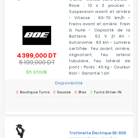
Roue : 10 x 3 pouces -
Suspension avant et arrière
- Vitesse : 60-70 km/h -
Freins avant et arrière : Frein
à huile - Capacité de la
Batterie : 52 V 21 Ah -
Autonomie : 60 km - Lumière
certifiée : Feu avant, arrière,
4 399,000 DT
Prix
clignotant, feu latéral
5 199,000 DT
de
tubulaire, feu latéral de
Prix
base
pont - Poids : 40 kg - Couleur
En stock
Noir - Garantie 1 an
Disponibilité
Boutique Tunis
Sousse
Sfax
Tunis Drive-IN
Trottinette Électrique BE-808