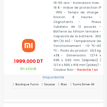
16–50 ans - Inclinaison max. :
18 % - Indice de protection IP
: IPX5 - Temps de charge :
Environ 8 heures -
Clignotants - Pneus
tubeless de 12 pouces -
Batterie au lithium ternaire -
Capacité de la batterie : 360
Wh (10 Ah) - Température de
fonctionnement : -10 °C–40
°C - Poids du produit : 26,3 kg
±3% - Dimensions : 1274 x
1 999,000 DT
595 x 1292 mm (dépliées) /
Prix
1274 x 595 x 619 mm (pliées) -
En stock
Couleur Noir -
Garantie 1 an
Disponibilité
Boutique Tunis
Sousse
Sfax
Tunis Drive-IN