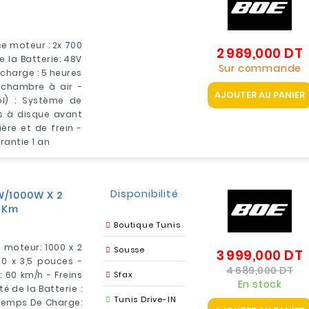
ce moteur : 2x 700
2 989,000 DT
P
e la Batterie: 48V
Sur commande
 charge : 5 heures
 chambre à air -
AJOUTER AU PANIER
ol) : Système de
ns à disque avant
ière et de frein -
arantie 1 an
Disponibilité
W/1000W X 2
 Km
Boutique Tunis
e moteur: 1000 x 2
Sousse
3 999,000 DT
P
10 x 3,5 pouces -
Pri
4 689,000 DT
: 60 km/h - Freins
Sfax
En stock
té de la Batterie :
Tunis Drive-IN
 Temps De Charge: