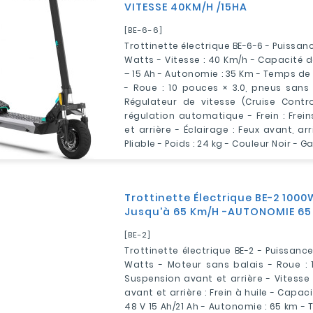
VITESSE 40KM/H /15HA
[BE-6-6]
Trottinette électrique BE-6-6 - Puissan
Watts - Vitesse : 40 Km/h - Capacité d
– 15 Ah - Autonomie : 35 Km - Temps de
- Roue : 10 pouces × 3.0, pneus sans
Régulateur de vitesse (Cruise Contr
régulation automatique - Frein : Frei
et arrière - Éclairage : Feux avant, arr
Pliable - Poids : 24 kg - Couleur Noir - G
Trottinette Électrique BE-2 1000
Jusqu'à 65 Km/H -AUTONOMIE 65
[BE-2]
Trottinette électrique BE-2 - Puissanc
Watts - Moteur sans balais - Roue : 
Suspension avant et arrière - Vitesse 
avant et arrière : Frein à huile - Capaci
48 V 15 Ah/21 Ah - Autonomie : 65 km -