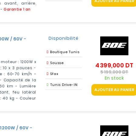
AJOUTER AU PANIER
 avant, arrière,
 -
Garantie 1 an
Disponibilité
00W / 60V -
Boutique Tunis
e moteur : 1200W x
Sousse
4 399,000 DT
P
: 10 x 3 pouces -
Pri
5 199,000 DT
e : 60-70 km/h -
Sfax
En stock
e - Capacité de la
Tunis Drive-IN
 60 km - Lumière
AJOUTER AU PANIER
tant, feu latéral
 : 40 kg - Couleur
 1200W / 60V -