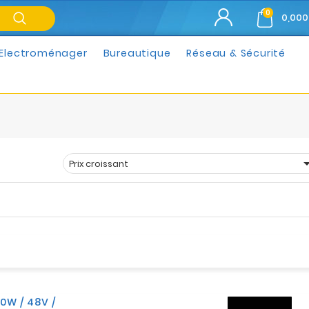
0
0,000
Electroménager
Bureautique
Réseau & Sécurité
Prix croissant
Trier par :
0W / 48V /