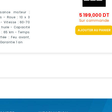
issance moteur :
5 199,000 DT
P
 - Roue : 10 x 3
Sur commande
- Vitesse : 60-70
à huile - Capacité
AJOUTER AU PANIER
e : 65 km - Temps
fiée : Feu avant,
- Garantie 1 an