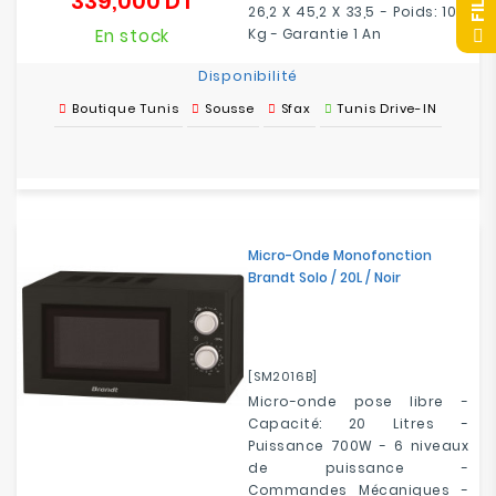
339,000 DT
Prix
26,2 X 45,2 X 33,5 - Poids: 10,5
F
I
L
T
R
E
En stock
Kg - Garantie 1 An
Disponibilité
Boutique Tunis
Sousse
Sfax
Tunis Drive-IN
Micro-Onde Monofonction
Brandt Solo / 20L / Noir
[SM2016B]
Micro-onde pose libre -
Capacité: 20 Litres -
Puissance
700
W - 6 niveaux
de puissance -
Commandes
Mécaniques
-