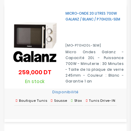
Electroménager
MICRO-ONDE 20 LITRES 700W
GALANZ / BLANC / P70H20L-SEM
Bureautique
Réseau
&
[MO-P70H20L-SEM]
Sécurité
Micro Ondes Galanz -
Capacité 20L - Puissance
Mobilités
700W - Minuterie : 30 Minutes
&
- Taille de la plaque de verre
259,000 DT
Prix
Loisirs
245mm
- Couleur : Blanc -
En stock
Garantie 1 an
Disponibilité
Boutique Tunis
Sousse
Sfax
Tunis Drive-IN