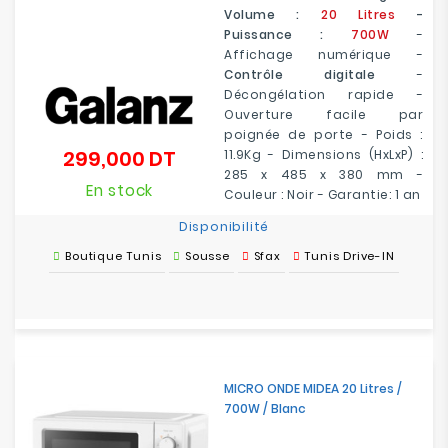
Volume :
20 Litres
-
Puissance :
700W
-
Affichage numérique -
Contrôle digitale
-
Décongélation rapide -
Ouverture facile par
poignée de porte - Poids :
299,000 DT
11.9Kg - Dimensions (HxLxP) :
Prix
285 x 485 x 380 mm -
En stock
Couleur : Noir - Garantie: 1 an
Disponibilité
Boutique Tunis
Sousse
Sfax
Tunis Drive-IN
MICRO ONDE MIDEA 20 Litres /
700W / Blanc