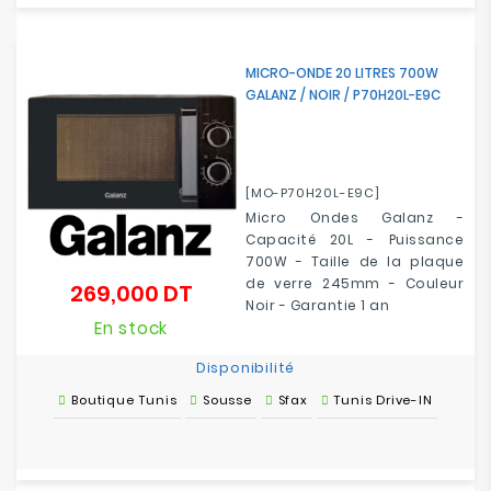
MICRO-ONDE 20 LITRES 700W
GALANZ / NOIR / P70H20L-E9C
[MO-P70H20L-E9C]
Micro Ondes Galanz -
Capacité 20L - Puissance
700W -
Taille de la plaque
de verre 245mm
- Couleur
269,000 DT
Prix
Noir - Garantie 1 an
En stock
Disponibilité
Boutique Tunis
Sousse
Sfax
Tunis Drive-IN