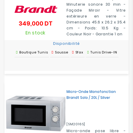
Minuterie sonore 30 min -
Façade Miroir - Vitre
extérieure en verre -
349,000 DT
Dimensions
45.6 x 26.2 x 35.4
Prix
c
m - Poids: 10.5 Kg -
En stock
Couleur Noir - Garantie 1 an
Disponibilité
Boutique Tunis
Sousse
Sfax
Tunis Drive-IN
Micro-Onde Monofonction
Brandt Solo / 20L / Silver
[SM2016S]
Micro-onde pose libre -