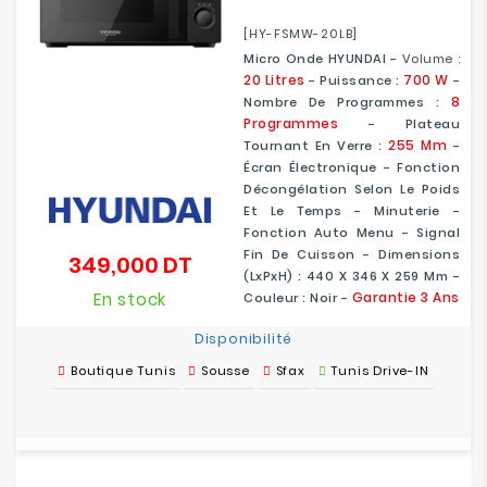
[HY-FSMW-20LB]
Micro Onde HYUNDAI -
Volume :
20 Litres
700 W
- Puissance :
-
8
Nombre De Programmes :
Programmes
- Plateau
255 Mm
Tournant En Verre :
-
Écran Électronique - Fonction
Décongélation Selon Le Poids
Et Le Temps - Minuterie -
Fonction Auto Menu - Signal
Fin De Cuisson - Dimensions
349,000 DT
Prix
(LxPxH) : 440 X 346 X 259 Mm -
En stock
Garantie 3 Ans
Couleur : Noir -
Disponibilité
Boutique Tunis
Sousse
Sfax
Tunis Drive-IN