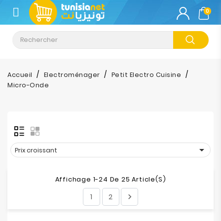
CATÉGORIE
0
Climatisation
Informatique
Accueil
Electroménager
Petit Electro Cuisine
Micro-Onde
Téléphonie
&
Tablette
Impression

Prix croissant
Stockage
Affichage 1-24 De 25 Article(s)
TV-
1
2

Son-
Photos