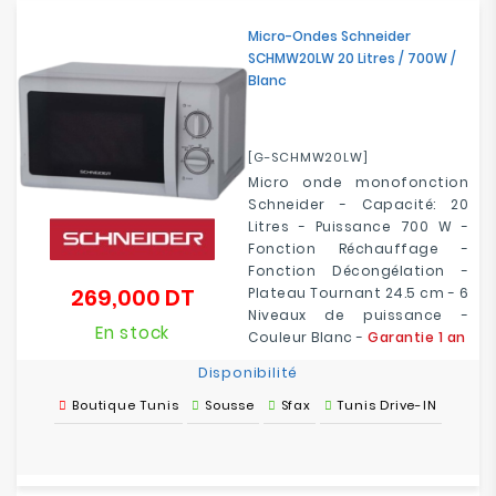
Micro-Ondes Schneider
SCHMW20LW 20 Litres / 700W /
Blanc
[G-SCHMW20LW]
Micro onde monofonction
Schneider - Capacité: 20
Litres - Puissance 700 W -
Fonction Réchauffage -
Fonction Décongélation -
269,000 DT
Plateau Tournant 24.5 cm - 6
Prix
Niveaux de puissance -
En stock
Couleur Blanc -
Garantie 1 an
Disponibilité
Boutique Tunis
Sousse
Sfax
Tunis Drive-IN