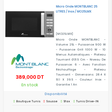
Micro Onde MONTBLANC 25
LITRES / Inox / MO25LMX
[MO25LMX]
Micro Onde MONTBLANC -
Volume: 25L - Puissance 900 W
- Puissance Grill 1000 W - 10
Menus Automatiques - Plateau
Tournant Ø31.5 Cm - Niveau De
Puissance: 6 - Avec Fonction
Réchauffage - Plateau
Tournant - Dimensions: 28.4 X
389,000 DT
Prix
51.1 X 39.5 - Couleur: Inox -
En stock
Garantie: 1 An
Disponibilité
Boutique Tunis
Sousse
Sfax
Tunis Drive-IN