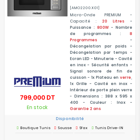
[AMO2200.X01]
Micro-Onde PREMIUM -
Capacité :
20 Litres
-
Puissance :
800W
- Nombre
de programmes :
8
Programmes
-
Décongelation par poids -
Décongelation par temps -
Ecran LED - Minuterie - Cavité
en inox - Sécurité enfants -
Signal sonore de fin de
cuisson - 1x Plateau en
verre
,
1x Grille - Cavité en inox -
Intérieur de porte plein verre
799,000 DT
- Dimensions : 388 x 595 x
Prix
400 - Couleur : Inox -
En stock
Garantie 2 ans
Disponibilité
Boutique Tunis
Sousse
Sfax
Tunis Drive-IN