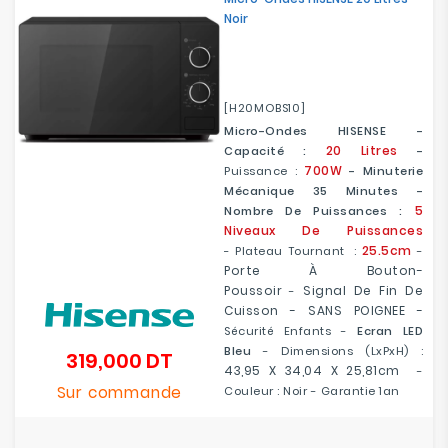
Noir
[H20MOBS10]
Micro-Ondes HISENSE -
20 Litres
Capacité :
-
700W
Puissance :
- Minuterie
Mécanique 35 Minutes -
5
Nombre De Puissances :
Niveaux De Puissances
25.5cm
-
Plateau Tournant :
-
Porte À Bouton-
Poussoir
Signal De Fin De
-
Cuisson -
SANS POIGNEE
-
Sécurité Enfants -
Ecran LED
Bleu
- Dimensions (LxPxH) :
319,000 DT
Prix
43,95 X 34,04 X 25,81cm
-
Sur commande
Couleur : Noir - Garantie 1an