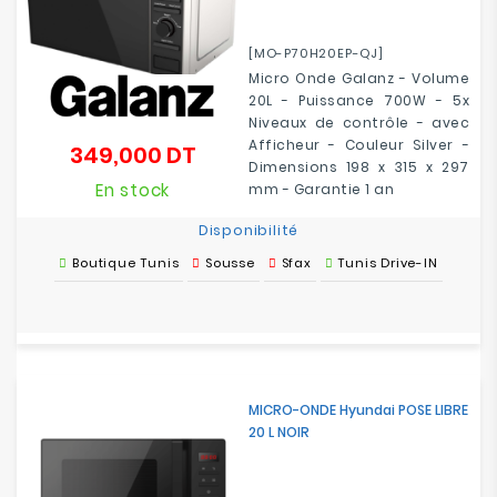
[MO-P70H20EP-QJ]
Micro Onde Galanz - Volume
20L - Puissance 700W - 5x
Niveaux de contrôle - avec
Afficheur - Couleur Silver -
349,000 DT
Prix
Dimensions 198 x 315 x 297
En stock
mm - Garantie 1 an
Disponibilité
Boutique Tunis
Sousse
Sfax
Tunis Drive-IN
MICRO-ONDE Hyundai POSE LIBRE
20 L NOIR