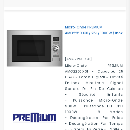
Micro-Onde PREMIUM
AMO2250.X01 / 25L / 1000W / Inox
[AMO2250.X01]
Micro-Onde PREMIUM
AMO2250.X01 - Capacité: 25
Ecran Digital
Cavité
Litres -
-
En Inox
Minuterie -
Signal
-
Sonore De Fin De Cuisson
-
Sécurité Enfants
-
Puissance Micro-Onde
900W -
Puissance Du Grill
1000W -
8 Modes
-
Décongélation Par Poids
-
Décongélation Par Temps
- 1 Plateau En Verre - 1 Grille
-