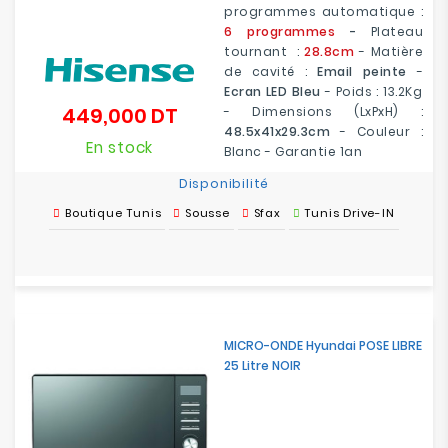
programmes automatique :
6 programmes
-
Plateau
tournant :
28.8cm
- Matière
de cavité :
Email peinte
-
Ecran LED Bleu
- Poids : 13.2Kg
449,000 DT
- Dimensions (LxPxH) :
Prix
48.5x41x29.3cm
- Couleur :
En stock
Blanc - Garantie 1an
Disponibilité
Boutique Tunis
Sousse
Sfax
Tunis Drive-IN
MICRO-ONDE Hyundai POSE LIBRE
25 Litre NOIR