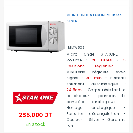
MICRO ONDE STARONE 20Litres
SILVER
[MMW50S]
Micro Onde STARONE -
Volume :
20 Litres
-
5
Positions réglables
-
Minuterie réglable avec
signal :
30 min
- Plateau
tournant automatique :
24.5cm
- Corps résistant a
la chaleur - panneau de
contrôle analogique -
Horloge analogique -
285,000 DT
Fonction décongélation -
Prix
Couleur : Silver - Garantie
En stock
1an