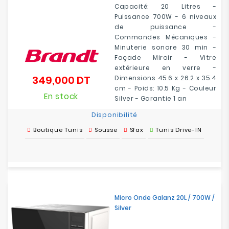
Capacité: 20 Litres -
Puissance
700
W - 6 niveaux
de puissance -
Commandes
Mécaniques
-
Minuterie sonore 30 min -
Façade Miroir - Vitre
extérieure en verre -
349,000 DT
Dimensions
45.6 x 26.2 x 35.4
Prix
c
m - Poids: 10.5 Kg - Couleur
En stock
Silver - Garantie 1 an
Disponibilité
Boutique Tunis
Sousse
Sfax
Tunis Drive-IN
Micro Onde Galanz 20L / 700W /
Silver