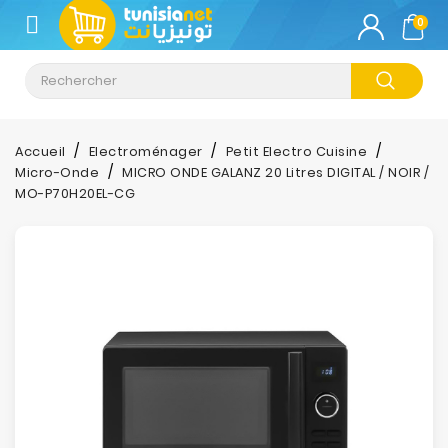
CATÉGORIE
0
Climatisation
Informatique
Accueil
Electroménager
Petit Electro Cuisine
Micro-Onde
MICRO ONDE GALANZ 20 Litres DIGITAL / NOIR /
Téléphonie
MO-P70H20EL-CG
&
Tablette
Impression
Stockage
TV-
Son-
Photos