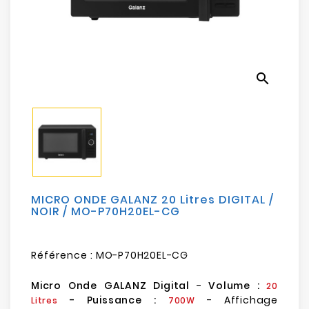
Electroménager
Bureautique
search
Réseau
&
Sécurité
Mobilités
&
Loisirs
MICRO ONDE GALANZ 20 Litres DIGITAL /
NOIR / MO-P70H20EL-CG
Référence :
MO-P70H20EL-CG
Micro Onde GALANZ Digital
-
Volume :
20
- Puissance :
- Affichage
Litres
700W