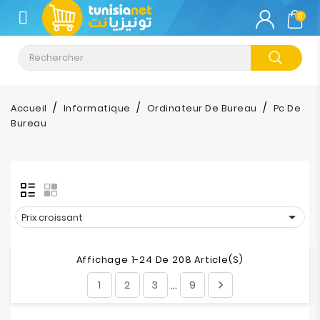
CATÉGORIE
0
Climatisation
Informatique
Accueil
Informatique
Ordinateur De Bureau
Pc De
Bureau
Téléphonie
&
Tablette
Impression

Prix croissant
Stockage
Affichage 1-24 De 208 Article(s)
TV-
1
2
3
9

…
Son-
Photos