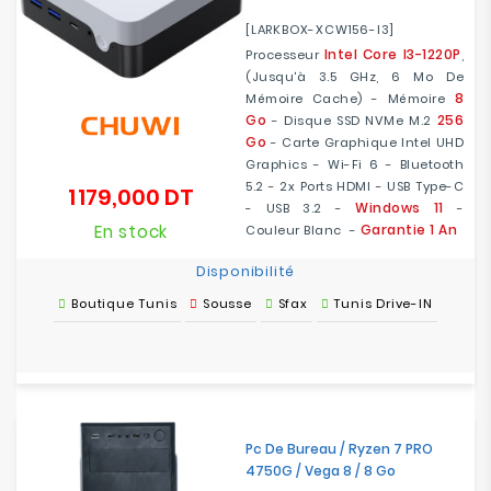
[LARKBOX-XCW156-I3]
Intel Core I3-1220P
Processeur
,
(jusqu'à 3.5 GHz, 6 Mo De
8
Mémoire Cache) - Mémoire
Go
256
- Disque SSD NVMe M.2
Go
- Carte Graphique Intel UHD
Graphics - Wi-Fi 6 - Bluetooth
5.2 - 2x Ports HDMI - USB Type-C
1 179,000 DT
Prix
Windows 11
- USB 3.2 -
-
En stock
Garantie 1 An
Couleur Blanc -
Disponibilité
Boutique Tunis
Sousse
Sfax
Tunis Drive-IN
Pc De Bureau / Ryzen 7 PRO
4750G / Vega 8 / 8 Go