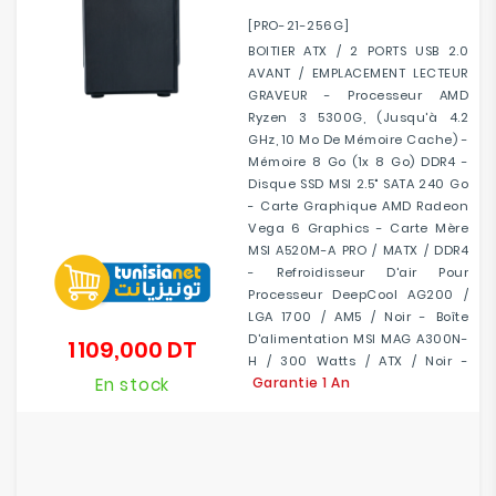
[PRO-21-256G]
BOITIER ATX / 2 PORTS USB 2.0
AVANT / EMPLACEMENT LECTEUR
GRAVEUR - Processeur AMD
Ryzen 3 5300G, (jusqu'à 4.2
GHz, 10 Mo De Mémoire Cache) -
Mémoire 8 Go (1x 8 Go) DDR4 -
Disque SSD MSI 2.5" SATA 240 Go
- Carte Graphique AMD Radeon
Vega 6 Graphics - Carte Mère
MSI A520M-A PRO / MATX / DDR4
- Refroidisseur D'air Pour
Processeur DeepCool AG200 /
LGA 1700 / AM5 / Noir - Boîte
D'alimentation MSI MAG A300N-
1 109,000 DT
Prix
H / 300 Watts / ATX / Noir -
En stock
Garantie 1 An