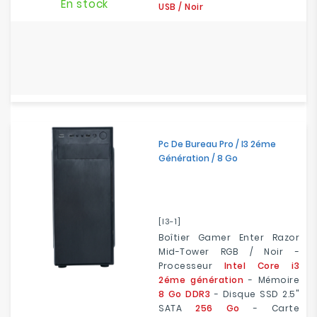
En stock
USB / Noir
Pc De Bureau Pro / I3 2éme
Génération / 8 Go
[I3-1]
Boîtier Gamer Enter Razor
Mid-Tower RGB / Noir -
Processeur
Intel Core i3
2éme génération
- Mémoire
8 Go DDR3
- Disque SSD 2.5"
SATA
256 Go
- Carte