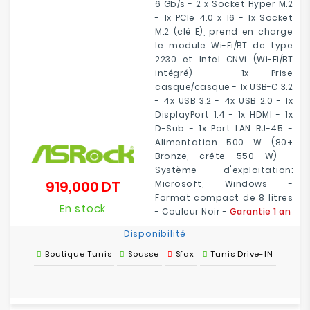
6 Gb/s - 2 x Socket Hyper M.2
- 1x PCIe 4.0 x 16 - 1x Socket
M.2 (clé E), prend en charge
le module Wi-Fi/BT de type
2230 et Intel CNVi (Wi-Fi/BT
intégré) - 1x Prise
casque/casque - 1x USB-C 3.2
- 4x USB 3.2 - 4x USB 2.0 - 1x
DisplayPort 1.4 - 1x HDMI - 1x
D-Sub - 1x Port LAN RJ-45 -
Alimentation 500 W (80+
Bronze, crête 550 W) -
Système d'exploitation:
919,000 DT
Microsoft, Windows -
Prix
Format compact de 8 litres
En stock
- Couleur Noir -
Garantie 1 an
Disponibilité
Boutique Tunis
Sousse
Sfax
Tunis Drive-IN