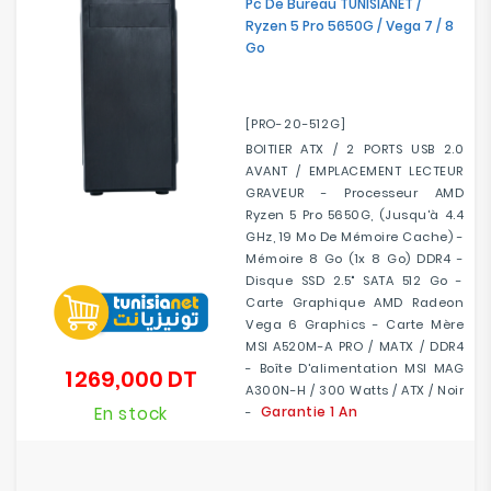
Pc De Bureau TUNISIANET /
Ryzen 5 Pro 5650G / Vega 7 / 8
Go
[PRO-20-512G]
BOITIER ATX / 2 PORTS USB 2.0
AVANT / EMPLACEMENT LECTEUR
GRAVEUR - Processeur AMD
Ryzen 5 Pro 5650G, (jusqu'à 4.4
GHz, 19 Mo De Mémoire Cache) -
Mémoire 8 Go (1x 8 Go) DDR4 -
Disque SSD 2.5" SATA 512 Go -
Carte Graphique AMD Radeon
Vega 6 Graphics - Carte Mère
MSI A520M-A PRO / MATX / DDR4
- Boîte D'alimentation MSI MAG
1 269,000 DT
Prix
A300N-H / 300 Watts / ATX / Noir
En stock
Garantie 1 An
-