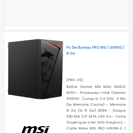
Pc De Bureau PRO MSI / G6900 /
8 Go
[PRO-26]
Boîtier Gamer MSI MAG SHIELD
M301 - Processeur Intel Celeron
G6900, (jusqu'à 3.4 GHz, 4 Mo
De Mémoire Cache) - Mémoire
8 Go (1x 8 Go) DDR4 - Disque
SSD MSI 2.5" SATA 240 Go - Carte
Graphique Intel UHD Graphics -
Carte Mére MSI PRO H610M-E /