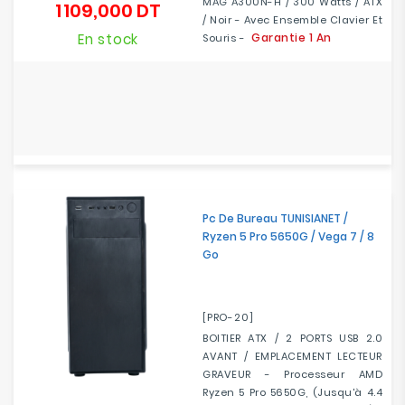
MAG A300N-H / 300 Watts / ATX
1 109,000 DT
Prix
/ Noir - Avec Ensemble Clavier Et
En stock
Garantie 1 An
Souris -
Pc De Bureau TUNISIANET /
Ryzen 5 Pro 5650G / Vega 7 / 8
Go
[PRO-20]
BOITIER ATX / 2 PORTS USB 2.0
AVANT / EMPLACEMENT LECTEUR
GRAVEUR - Processeur AMD
Ryzen 5 Pro 5650G, (jusqu'à 4.4