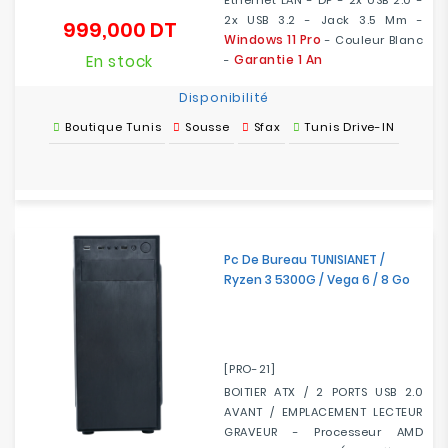
Ethernet LAN - DP - 2x USB 2.0 -
2x USB 3.2 - Jack 3.5 Mm -
999,000 DT
Prix
Windows 11 Pro
- Couleur Blanc
En stock
Garantie 1 An
-
Disponibilité
Boutique Tunis
Sousse
Sfax
Tunis Drive-IN
Pc De Bureau TUNISIANET /
Ryzen 3 5300G / Vega 6 / 8 Go
[PRO-21]
BOITIER ATX / 2 PORTS USB 2.0
AVANT / EMPLACEMENT LECTEUR
GRAVEUR - Processeur AMD