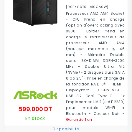
[90BXG3T01-A10GA0W]
Processeur AMD AM4 Socket
- CPU Prend en charge
l'option d'overclocking avec
X300 - Boîtier Prend en
charge le refroidisseur de
processeur AMD AM4
(hauteur maximale ≦ 46
mm) - Mémoire Double
canal SO-DIMM DDR4-3200
MHz - Double Ultra M.2
(NVMe) - 2 disques durs SATA
6 Go 2.5" - Prise en charge de
la fonction RAID 0/1 - HDMI -
DisplayPort - D-Sub VGA -
USB 3.2 Gen1 Type-C - 1x
Emplacement M.2 (clé E 2230)
599,000 DT
pour module Wi-Fi +
Prix
Bluetooth - Couleur Noir -
En stock
Garantie 1 an
Disponibilité