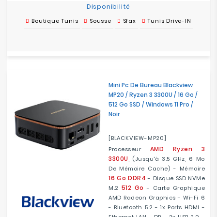
Disponibilité
Boutique Tunis
Sousse
Sfax
Tunis Drive-IN
Mini Pc De Bureau Blackview
MP20 / Ryzen 3 3300U / 16 Go /
512 Go SSD / Windows 11 Pro /
Noir
[BLACKVIEW-MP20]
AMD Ryzen 3
Processeur
3300U
, (jusqu'à 3.5 GHz, 6 Mo
De Mémoire Cache) - Mémoire
16 Go DDR4
- Disque SSD NVMe
512 Go
M.2
- Carte Graphique
AMD Radeon Graphics - Wi-Fi 6
- Bluetooth 5.2 - 1x Ports HDMI -