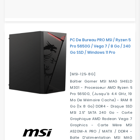
PC De Bureau PRO MSI / Ryzen 5
Pro 5650G / Vega 7 / 8 Go / 240
Go SSD / Windows 11 Pro
[MSI-125-8G]
Boîtier Gamer MSI MAG SHIELD
M301 - Processeur AMD Ryzen 5
Pro 5650G, (Jusqu'à 4.4 GHz, 19
Mo De Mémoire Cache) - RAM 8
Go (1x 8 Go) DDR4 - Disque SSD
MSI 2.5" SATA 240 Go - Carte
Graphique AMD Radeon Vega 7
Graphics - Carte Mère MSI
A520M-A PRO / MATX / DDR4 -
Boîte D'alimentation MSI MAG