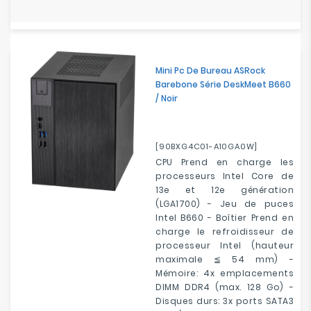
Mini Pc De Bureau ASRock
Barebone Série DeskMeet B660
/ Noir
[90BXG4C01-A10GA0W]
CPU Prend en charge les
processeurs Intel Core de
13e et 12e génération
(LGA1700) - Jeu de puces
Intel B660 - Boîtier Prend en
charge le refroidisseur de
processeur Intel (hauteur
maximale ≦ 54 mm) -
Mémoire: 4x emplacements
DIMM DDR4 (max. 128 Go) -
Disques durs: 3x ports SATA3