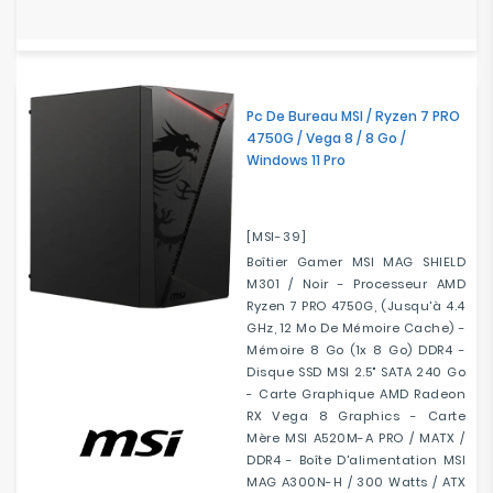
Pc De Bureau MSI / Ryzen 7 PRO
4750G / Vega 8 / 8 Go /
Windows 11 Pro
[MSI-39]
Boîtier Gamer MSI MAG SHIELD
M301 / Noir - Processeur AMD
Ryzen 7 PRO 4750G, (jusqu'à 4.4
GHz, 12 Mo De Mémoire Cache) -
Mémoire 8 Go (1x 8 Go) DDR4 -
Disque SSD MSI 2.5" SATA 240 Go
- Carte Graphique AMD Radeon
RX Vega 8 Graphics - Carte
Mère MSI A520M-A PRO / MATX /
DDR4 - Boîte D'alimentation MSI
MAG A300N-H / 300 Watts / ATX