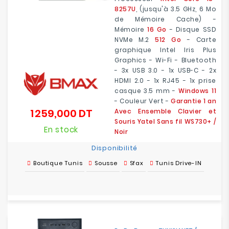
8257U
, (jusqu'à 3.5 GHz, 6 Mo
de Mémoire Cache) -
Mémoire
16 Go
- Disque SSD
NVMe M.2
512 Go
- Carte
graphique Intel Iris Plus
Graphics - Wi-Fi - Bluetooth
- 3x USB 3.0 - 1x USB-C - 2x
HDMI 2.0 - 1x RJ45 - 1x prise
casque 3.5 mm -
Windows 11
- Couleur Vert -
Garantie 1 an
1 259,000 DT
Avec Ensemble Clavier et
Prix
Souris Yatel Sans fil WS730+ /
En stock
Noir
Disponibilité
Boutique Tunis
Sousse
Sfax
Tunis Drive-IN