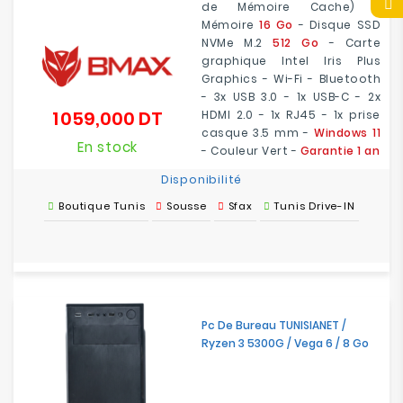
de Mémoire Cache) -
Mémoire
16 Go
- Disque SSD
NVMe M.2
512 Go
- Carte
graphique Intel Iris Plus
Graphics - Wi-Fi - Bluetooth
- 3x USB 3.0 - 1x USB-C - 2x
1 059,000 DT
HDMI 2.0 - 1x RJ45 - 1x prise
Prix
casque 3.5 mm -
Windows 11
En stock
- Couleur Vert -
Garantie 1 an
Disponibilité
Boutique Tunis
Sousse
Sfax
Tunis Drive-IN
Pc De Bureau TUNISIANET /
Ryzen 3 5300G / Vega 6 / 8 Go