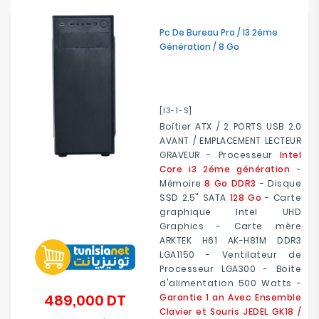
Electroménager
Pc De Bureau Pro / I3 2éme
Génération / 8 Go
Bureautique
Réseau
&
[I3-1-S]
Sécurité
Boîtier ATX / 2 PORTS USB 2.0
AVANT / EMPLACEMENT LECTEUR
Mobilités
GRAVEUR - Processeur
Intel
&
Core i3 2éme génération
-
Loisirs
Mémoire
8 Go DDR3
- Disque
SSD 2.5" SATA
128 Go
- Carte
graphique Intel UHD
Graphics - Carte mère
ARKTEK H61 AK-H81M DDR3
LGA1150 - Ventilateur de
Processeur LGA300 - Boîte
d'alimentation 500 Watts -
489,000 DT
Garantie 1 an Avec Ensemble
Prix
Clavier et Souris JEDEL GK18 /