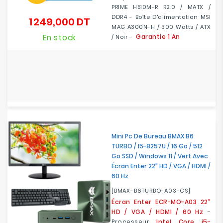
PRIME H510M-R R2.0 / MATX /
DDR4 - Boîte D'alimentation MSI
1 249,000 DT
Prix
MAG A300N-H / 300 Watts / ATX
En stock
Garantie 1 An
/ Noir -
Mini Pc De Bureau BMAX B6
TURBO / I5-8257U / 16 Go / 512
Go SSD / Windows 11 / Vert Avec
Écran Enter 22" HD / VGA / HDMI /
60 Hz
[BMAX-B6TURBO-A03-CS]
Écran Enter ECR-MO-A03 22"
HD / VGA / HDMI / 60 Hz
-
Processeur
Intel Core i5-