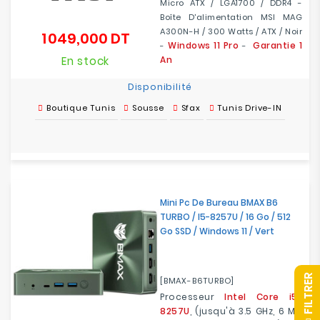
Micro ATX / LGA1700 / DDR4 -
Boîte D'alimentation MSI MAG
A300N-H / 300 Watts / ATX / Noir
1 049,000 DT
Prix
Windows 11 Pro
Garantie 1
-
-
En stock
An
Disponibilité
Boutique Tunis
Sousse
Sfax
Tunis Drive-IN
Mini Pc De Bureau BMAX B6
TURBO / I5-8257U / 16 Go / 512
Go SSD / Windows 11 / Vert
R
[BMAX-B6TURBO]
Processeur
Intel Core i5-
8257U
, (jusqu'à 3.5 GHz, 6 Mo
F
I
L
T
R
E