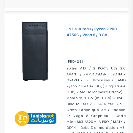
Pc De Bureau / Ryzen 7 PRO
4750G / Vega 8 / 8 Go
[PRO-29]
Boîtier ATX / 2 PORTS USB 2.0
AVANT / EMPLACEMENT LECTEUR
GRAVEUR - Processeur AMD
Ryzen 7 PRO 4750G, (jusqu'à 4.4
GHz, 12 Mo De Mémoire Cache) -
Mémoire 8 Go (1x 8 Go) DDR4 -
Disque SSD 2.5" SATA 256 Go -
Carte Graphique AMD Radeon
RX Vega 8 Graphics - Carte
Mère MSI A520M-A PRO / MATX /
DDR4 - Boîte D'alimentation MSI