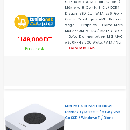
GHz, 19 Mo De Mémoire Cache) -
Mémoire 8 Go (1x 8 Go) DDR4 -
Disque SSD 2.5" SATA 256 Go -
Carte Graphique AMD Radeon
Vega 6 Graphics - Carte Mère
MSI A520M-A PRO / MATX / DDR4
- Boîte D'alimentation MSI MAG
1 149,000 DT
Prix
A300N-H / 300 Watts / ATX / Noir
En stock
Garantie 1 An
-
Mini Pc De Bureau BCHUWI
LarkBox X / I3-1220P / 8 Go / 256
Go SSD / Windows 11 / Blanc