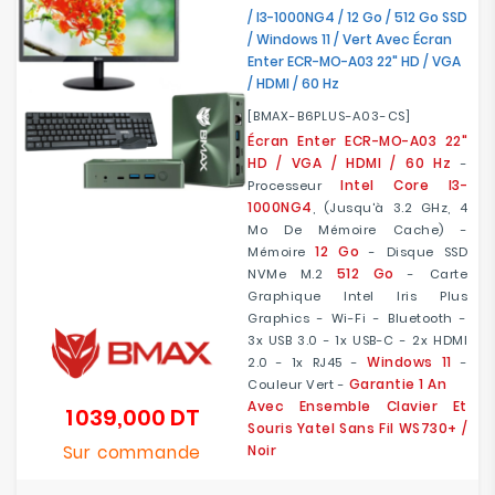
/ I3-1000NG4 / 12 Go / 512 Go SSD
/ Windows 11 / Vert Avec Écran
Enter ECR-MO-A03 22" HD / VGA
/ HDMI / 60 Hz
[BMAX-B6PLUS-A03-CS]
Écran Enter ECR-MO-A03 22"
HD / VGA / HDMI / 60 Hz
-
Intel Core I3-
Processeur
1000NG4
, (jusqu'à 3.2 GHz, 4
Mo De Mémoire Cache) -
12 Go
Mémoire
- Disque SSD
512 Go
NVMe M.2
- Carte
Graphique Intel Iris Plus
Graphics - Wi-Fi - Bluetooth -
3x USB 3.0 - 1x USB-C - 2x HDMI
Windows 11
2.0 - 1x RJ45 -
-
Garantie 1 An
Couleur Vert -
Avec Ensemble Clavier Et
1 039,000 DT
Prix
Souris Yatel Sans Fil WS730+ /
Sur commande
Noir