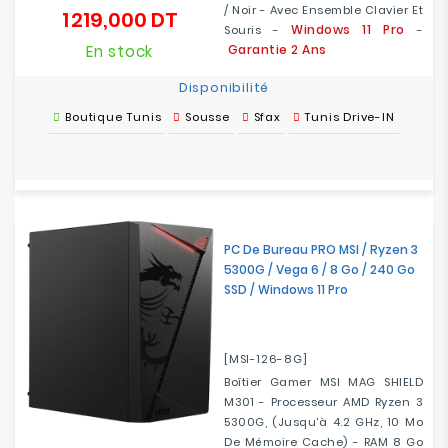
/ Noir - Avec Ensemble Clavier Et
1 219,000 DT
Prix
Windows 11 Pro
Souris -
-
En stock
Garantie 2 Ans
Disponibilité
Boutique Tunis
Sousse
Sfax
Tunis Drive-IN
PC De Bureau PRO MSI / Ryzen 3
5300G / Vega 6 / 8 Go / 240 Go
SSD / Windows 11 Pro
[MSI-126-8G]
Boîtier Gamer MSI MAG SHIELD
M301 - Processeur AMD Ryzen 3
5300G, (Jusqu'à 4.2 GHz, 10 Mo
De Mémoire Cache) - RAM 8 Go