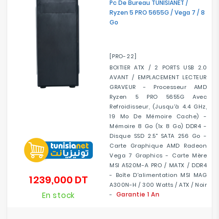
Pc De Bureau TUNISIANET /
Ryzen 5 PRO 5655G / Vega 7 / 8
Go
[PRO-22]
BOITIER ATX / 2 PORTS USB 2.0
AVANT / EMPLACEMENT LECTEUR
GRAVEUR - Processeur AMD
Ryzen 5 PRO 5655G Avec
Refroidisseur, (jusqu'à 4.4 GHz,
19 Mo De Mémoire Cache) -
Mémoire 8 Go (1x 8 Go) DDR4 -
Disque SSD 2.5" SATA 256 Go -
Carte Graphique AMD Radeon
Vega 7 Graphics - Carte Mère
MSI A520M-A PRO / MATX / DDR4
- Boîte D'alimentation MSI MAG
1 239,000 DT
Prix
A300N-H / 300 Watts / ATX / Noir
En stock
Garantie 1 An
-