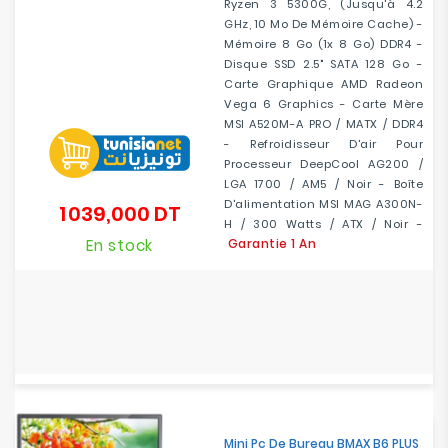
Ryzen 3 5300G, (jusqu'à 4.2
GHz, 10 Mo De Mémoire Cache) -
Mémoire 8 Go (1x 8 Go) DDR4 -
Disque SSD 2.5" SATA 128 Go -
Carte Graphique AMD Radeon
Vega 6 Graphics - Carte Mère
MSI A520M-A PRO / MATX / DDR4
- Refroidisseur D'air Pour
Processeur DeepCool AG200 /
LGA 1700 / AM5 / Noir - Boîte
D'alimentation MSI MAG A300N-
1 039,000 DT
Prix
H / 300 Watts / ATX / Noir -
En stock
Garantie 1 An
Mini Pc De Bureau BMAX B6 PLUS