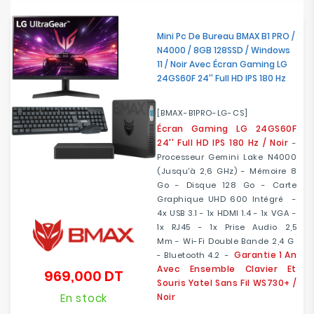
Mini Pc De Bureau BMAX B1 PRO /
N4000 / 8GB 128SSD / Windows
11 / Noir Avec Écran Gaming LG
24GS60F 24'' Full HD IPS 180 Hz
[BMAX-B1PRO-LG-CS]
Écran Gaming LG 24GS60F
24'' Full HD IPS 180 Hz / Noir
-
Processeur Gemini Lake N4000
(jusqu'à 2,6 GHz) - Mémoire 8
Go - Disque 128 Go - Carte
Graphique UHD 600 Intégré -
4x USB 3.1 - 1x HDMI 1.4 - 1x VGA -
1x RJ45 - 1x Prise Audio 2,5
Mm - Wi-Fi Double Bande 2,4 G
Garantie 1 An
- Bluetooth 4.2 -
Avec Ensemble Clavier Et
969,000 DT
Prix
Souris Yatel Sans Fil WS730+ /
En stock
Noir