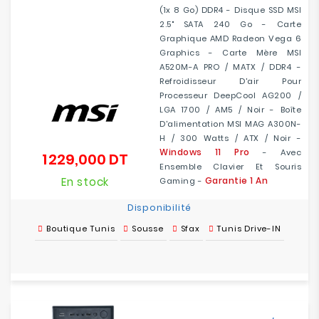
(1x 8 Go) DDR4 - Disque SSD MSI
2.5" SATA 240 Go - Carte
Graphique AMD Radeon Vega 6
Graphics - Carte Mère MSI
A520M-A PRO / MATX / DDR4 -
Refroidisseur D'air Pour
Processeur DeepCool AG200 /
LGA 1700 / AM5 / Noir - Boîte
D'alimentation MSI MAG A300N-
H / 300 Watts / ATX / Noir -
Windows 11 Pro
- Avec
1 229,000 DT
Prix
Ensemble Clavier Et Souris
En stock
Garantie 1 An
Gaming -
Disponibilité
Boutique Tunis
Sousse
Sfax
Tunis Drive-IN