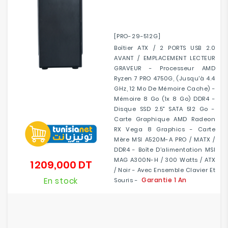
[PRO-29-512G]
Boîtier ATX / 2 PORTS USB 2.0
AVANT / EMPLACEMENT LECTEUR
GRAVEUR - Processeur AMD
Ryzen 7 PRO 4750G, (jusqu'à 4.4
GHz, 12 Mo De Mémoire Cache) -
Mémoire 8 Go (1x 8 Go) DDR4 -
Disque SSD 2.5" SATA 512 Go -
Carte Graphique AMD Radeon
RX Vega 8 Graphics - Carte
Mère MSI A520M-A PRO / MATX /
DDR4 - Boîte D'alimentation MSI
MAG A300N-H / 300 Watts / ATX
1 209,000 DT
Prix
/ Noir - Avec Ensemble Clavier Et
En stock
Garantie 1 An
Souris -