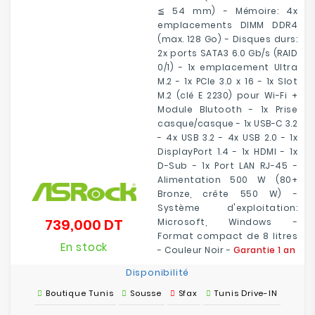
≦ 54 mm) - Mémoire: 4x
emplacements DIMM DDR4
(max. 128 Go) - Disques durs:
2x ports SATA3 6.0 Gb/s (RAID
0/1) - 1x emplacement Ultra
M.2 - 1x PCIe 3.0 x 16 - 1x Slot
M.2 (clé E 2230) pour Wi-Fi +
Module Blutooth - 1x Prise
casque/casque - 1x USB-C 3.2
- 4x USB 3.2 - 4x USB 2.0 - 1x
DisplayPort 1.4 - 1x HDMI - 1x
D-Sub - 1x Port LAN RJ-45 -
Alimentation 500 W (80+
Bronze, crête 550 W) -
Système d'exploitation:
739,000 DT
Microsoft, Windows -
Prix
Format compact de 8 litres
En stock
- Couleur Noir -
Garantie 1 an
Disponibilité
Boutique Tunis
Sousse
Sfax
Tunis Drive-IN