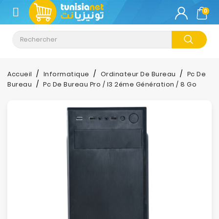
CATÉGORIE
0
Climatisation
Informatique
Accueil
Informatique
Ordinateur De Bureau
Pc De
Bureau
Pc De Bureau Pro / I3 2éme Génération / 8 Go
Téléphonie
&
Tablette
Impression
Stockage
TV-
Son-
Photos