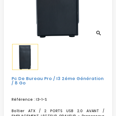
Electroménager
Bureautique
Réseau
search
&
Sécurité
Mobilités
&
Loisirs
Pc De Bureau Pro / I3 2éme Génération
/ 8 Go
Référence :
I3-1-S
Boîtier ATX / 2 PORTS USB 2.0 AVANT /