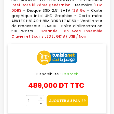
EMPLACEMENT LECTEUR GRAVEUR - Processeur
- Mémoire
Intel Core i3 2éme génération
8 Go
- Disque SSD 2.5" SATA
- Carte
DDR3
128 Go
graphique Intel UHD Graphics - Carte mère
ARKTEK H61 AK-H81M DDR3 LGA1150 - Ventilateur
de Processeur LGA300 - Boîte d'alimentation
500 Watts -
Garantie 1 an Avec Ensemble
Clavier et Souris JEDEL GK18 / USB / Noir
Disponibilté :
En stock
489,000 DT
TTC
AJOUTER AU PANIER