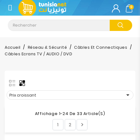
CATÉGORIE
0
Climatisation
Informatique
Accueil
Réseau & Sécurité
Câbles Et Connectiques
Câbles Ecrans TV / AUDIO / DVD
Téléphonie
&
Tablette
Impression

Prix croissant
Stockage
Affichage 1-24 De 33 Article(s)
TV-
1
2

Son-
Photos