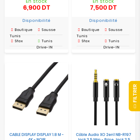
En stock
En stock
6,900 DT
7,500 DT
Prix
Prix
Disponibilité
Disponibilité
Boutique
Sousse
Boutique
Sousse
Tunis
Tunis
Sfax
Tunis
Sfax
Tunis
Drive-IN
Drive-IN
R
F
I
L
T
R
E
CABLE DISPLAY DISPLAY 1.8 M -
Câble Audio XO 2en1 NB-R197
4K - NOIR
Jack 3,5 Mm - Prise Jack 3,5