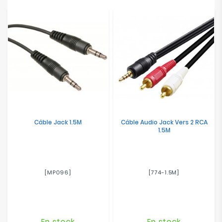
Electroménager
Bureautique
Réseau
&
Sécurité
Mobilités
&
Câble Jack 1.5M
Câble Audio Jack Vers 2 RCA
Loisirs
1.5M
[MP096]
[774-1.5M]
En stock
En stock