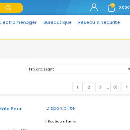
0
0,000
Electroménager
Bureautique
Réseau & Sécurité
Prix croissant
Trier par :
1
2
3
31

…
Disponibilité
Mâle Pour
Boutique Tunis