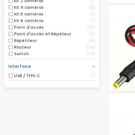
kit 2 caméras
1
kit 4 caméras
3
kit 6 caméras
1
kit 8 caméras
1
Point d'accès
21
Point d'accès et Répéteur
2
Répétiteur
9
Routeur
26
Switch
74
Interface
USB / TYPE C
1