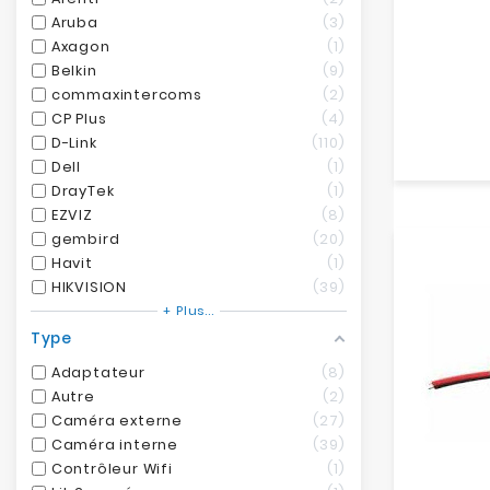
Aruba
3
Axagon
1
Belkin
9
commaxintercoms
2
CP Plus
4
D-Link
110
Dell
1
DrayTek
1
EZVIZ
8
gembird
20
Havit
1
HIKVISION
39
+ Plus...
Type
Adaptateur
8
Autre
2
Caméra externe
27
Caméra interne
39
Contrôleur Wifi
1