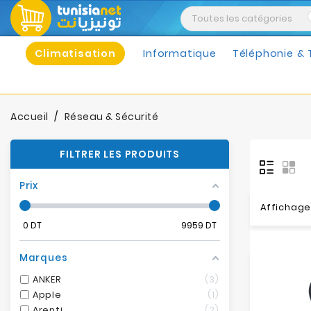
Climatisation
Informatique
Téléphonie & 
Accueil
Réseau & Sécurité
FILTRER LES PRODUITS
Prix
Affichage
0
DT
9959
DT
Marques
ANKER
3
Apple
1
Arenti
2