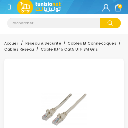
CATÉGORIE
0
Climatisation
Informatique
Accueil
Réseau & Sécurité
Câbles Et Connectiques
Câbles Réseau
Câble RJ45 Cat5 UTP 3M Gris
Téléphonie
&
Tablette
Impression
Stockage
TV-
Son-
Photos