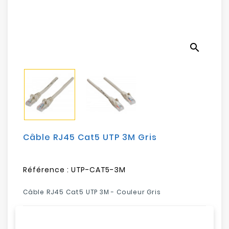
Electroménager
Bureautique
search
Réseau
&
Sécurité
Mobilités
&
Loisirs
Câble RJ45 Cat5 UTP 3M Gris
Référence :
UTP-CAT5-3M
Câble RJ45 Cat5 UTP 3M - Couleur Gris