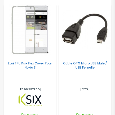
Electroménager
Bureautique
Réseau
&
Sécurité
Mobilités
&
Etui TPU Ksix Flex Cover Pour
Câble OTG Micro USB Mâle /
Loisirs
Nokia 3
USB Femelle
[B2992FTP00]
[OTG]
En stock
En stock