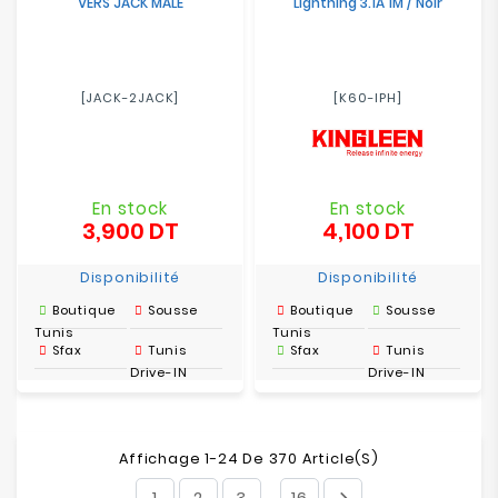
VERS JACK MALE
Lightning 3.1A 1M / Noir
[JACK-2JACK]
[K60-IPH]
En stock
En stock
3,900 DT
4,100 DT
Prix
Prix
Disponibilité
Disponibilité
Boutique
Sousse
Boutique
Sousse
Tunis
Tunis
Sfax
Tunis
Sfax
Tunis
Drive-IN
Drive-IN
Affichage 1-24 De 370 Article(s)
1
2
3
16
