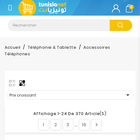
CATÉGORIE
0
Climatisation
Informatique
Accueil
Téléphonie & Tablette
Accessoires
Téléphones
Téléphonie
&
Tablette
Impression

Prix croissant
Stockage
Affichage 1-24 De 370 Article(s)
TV-
1
2
3
16

…
Son-
Photos