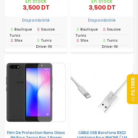
En stock
En stock
3,500 DT
3,500 DT
Prix
Prix
Disponibilité
Disponibilité
Boutique
Sousse
Boutique
Sousse
Tunis
Tunis
Sfax
Tunis
Sfax
Tunis
Drive-IN
Drive-IN
R
F
I
L
T
R
E
Film De Protection Nano Glass
CÂBLE USB Borofone BX22
9H Pour Tecno Pop 2 Power
Lightning Pour IPHONE / 1 M