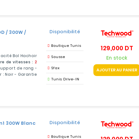
Disponibilité
D / 300W /
Boutique Tunis
129,000 DT
Pr
acité Bol Hachoir
Sousse
En stock
e de vitesses :
2
Support de rang -
Sfax
AJOUTER AU PANIER
 : Noir - Garantie
Tunis Drive-IN
Disponibilité
n1 300W Blanc
Boutique Tunis
Pr