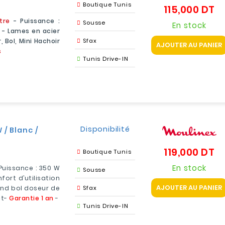
Boutique Tunis
115,000 DT
Pr
itre
- Puissance :
Sousse
En stock
s
- Lames en acier
, Bol, Mini Hachoir
Sfax
AJOUTER AU PANIER
s
Tunis Drive-IN
Disponibilité
/ Blanc /
119,000 DT
Pr
Boutique Tunis
En stock
Puissance : 350 W
Sousse
ort d’utilisation
AJOUTER AU PANIER
rand bol doseur de
Sfax
ct-
Garantie 1 an
-
Tunis Drive-IN