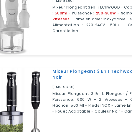
[TMS-8350]
Mixeur Plongeant 3en1 TECHWOOD - Cap
:
500ml
- Puissance :
250-300W
- Nombr
Vitesses
- Lame en acier inoxydable - 
Alimentation : 220-240V~ 50Hz - Co
Garantie 1an
Mixeur Plongeant 3 En 1 Techwo
Noir
[TMS-9666]
Mixeur Plongeant 3 En 1: Plongeur / 
Puissance: 600 W - 2 Vitesses - 
Hachoir: 500 Ml - Pieds INOX - Lame En
- Fouet Adaptable - Couleur Noir - Gar