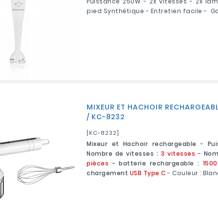
Puissance 250W - 2x vitesses - 2x la
pied Synthétique - Entretien facile - G
MIXEUR ET HACHOIR RECHARGEABLE 
/ KC-8232
[KC-8232]
Mixeur et Hachoir rechargeable
-
Pu
Nombre de vitesses :
3 vitesses -
Nomb
pièces
- batterie rechargeable :
150
chargement
USB Type C
- Couleur : Blan