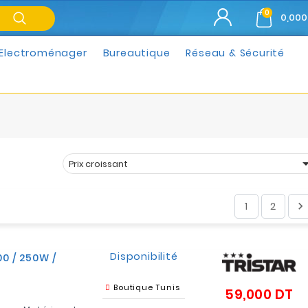
0
0,000
Electroménager
Bureautique
Réseau & Sécurité
Prix croissant
Trier par :
1
2

Disponibilité
0 / 250W /
Boutique Tunis
59,000 DT
Pr