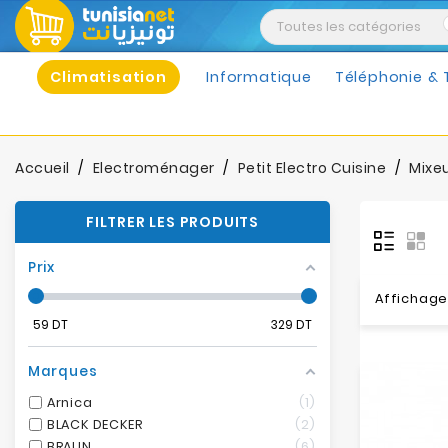
Climatisation
Informatique
Téléphonie & 
Accueil
Electroménager
Petit Electro Cuisine
Mixe
FILTRER LES PRODUITS
Prix
Affichage 
59
DT
329
DT
Marques
Arnica
1
BLACK DECKER
2
BRAUN
6