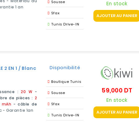
mes - Matériau du
Sousse
En stock
arantie 1 an
Sfax
AJOUTER AU PANIER
Tunis Drive-IN
Disponibilité
2 EN 1 / Blanc
Boutique Tunis
59,000 DT
Pr
issance :
20 W
-
Sousse
re de pièces :
2
En stock
0 mAh
- câble de
Sfax
c - Garantie 1an
AJOUTER AU PANIER
Tunis Drive-IN