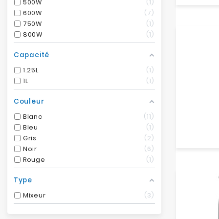
500W
1
600W
7
750W
1
800W
1
Capacité
1.25L
1
1L
1
Couleur
Blanc
11
Bleu
1
Gris
2
Noir
6
Rouge
1
Type
Mixeur
3