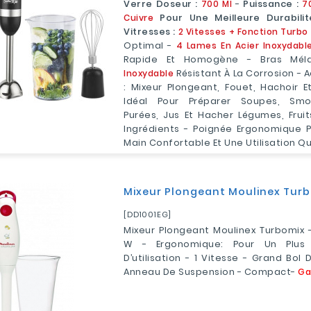
Verre Doseur :
700 Ml
-
Puissance :
7
Cuivre
Pour Une Meilleure Durabilit
Vitresses :
2 Vitesses + Fonction Turbo
Optimal -
4 Lames En Acier Inoxydabl
Rapide Et Homogène - Bras Mé
Inoxydable
Résistant À La Corrosion - A
: Mixeur Plongeant, Fouet, Hachoir E
Idéal Pour Préparer Soupes, Smo
Purées, Jus Et Hacher Légumes, Fruit
Ingrédients - Poignée Ergonomique P
Main Confortable Et Une Utilisation Q
Mixeur Plongeant Moulinex Turb
[DD1001EG]
Mixeur Plongeant Moulinex Turbomix -
W - Ergonomique: Pour Un Plus
D’utilisation - 1 Vitesse - Grand Bol 
Anneau De Suspension - Compact-
Ga