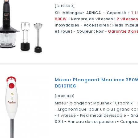
[GH21560]
Kit Mélangeur ARNICA - Capacité :
1 L
600W
- Nombre de vitesses :
2 vitesse
inoxydables - Accessoires : Pieds mixeur
et Fouet - Couleur : Noir -
Garantie 3 an
Mixeur Plongeant Moulinex 350W 
DD1011EG
[DD1011EG]
Mixeur plongeant Moulinex Turbomix - 
- Ergonomique: pour un plus grand conf
- 1 vitesse - Pied métal dévissable - G
0.8 L - Anneau de suspension - Compa