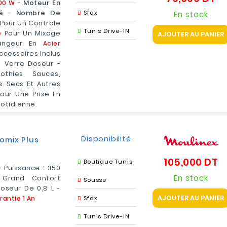
00 W
-
Moteur En
é
-
Nombre De
Sfax
En stock
Pour Un Contrôle
Tunis Drive-IN
e
Pour Un Mixage
AJOUTER AU PANIER
langeur En
Acier
ccessoires Inclus
t Verre Doseur -
othies, Sauces,
s Secs Et Autres
our Une Prise En
uotidienne.
Disponibilité
omix Plus
105,000 DT
Pr
Boutique Tunis
 Puissance : 350
En stock
 Grand Confort
Sousse
Doseur De 0,8 L -
AJOUTER AU PANIER
rantie 1 An
Sfax
Tunis Drive-IN