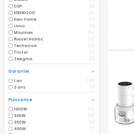
DSP
1
KENWOOD
4
Kiwi-home
1
Livoo
1
Moulinex
5
Russel Hobbs
3
Techwood
3
Tristar
1
Zeegma
1
Garantie
1 an
19
3 ans
1
Puissance
1000W
4
300W
3
350W
1
450W
1