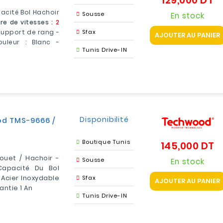
129,000 DT
acité Bol Hachoir
Sousse
En stock
e de vitesses :
2
Support de rang -
Sfax
AJOUTER AU PANIER
uleur : Blanc -
Tunis Drive-IN
Disponibilité
od TMS-9666 /
Boutique Tunis
145,000 DT
Pr
Fouet / Hachoir -
Sousse
En stock
Capacité Du Bol
 Acier Inoxydable
Sfax
AJOUTER AU PANIER
antie 1 An
Tunis Drive-IN