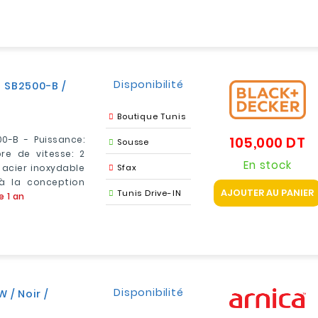
Disponibilité
 SB2500-B /
Boutique Tunis
0-B - Puissance:
105,000 DT
Pr
Sousse
e de vitesse: 2
En stock
 acier inoxydable
Sfax
à la conception
AJOUTER AU PANIER
Tunis Drive-IN
e 1 an
Disponibilité
 / Noir /